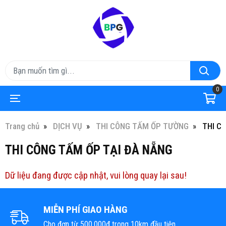
0
Trang chủ
DỊCH VỤ
THI CÔNG TẤM ỐP TƯỜNG
THI C
THI CÔNG TẤM ỐP TẠI ĐÀ NẴNG
Dữ liệu đang được cập nhật, vui lòng quay lại sau!
MIỄN PHÍ GIAO HÀNG
Cho đơn từ 500.000đ trong 10km đầu tiên