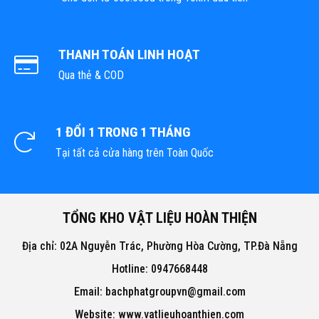
THANH TOÁN LINH HOẠT
Qua thẻ & COD
1 ĐỔI 1 TRONG 1 THÁNG
Tại tất cả cửa hàng trên Toàn Quốc
TỔNG KHO VẬT LIỆU HOÀN THIỆN
Địa chỉ: 02A Nguyễn Trác, Phường Hòa Cường, TP.Đà Nẵng
Hotline: 0947668448
Email: bachphatgroupvn@gmail.com
Website: www.vatlieuhoanthien.com