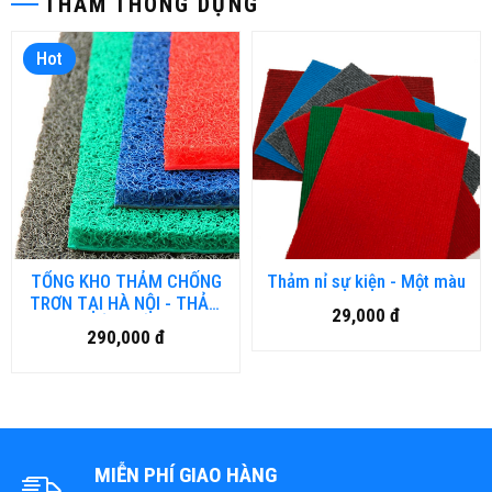
THẢM THÔNG DỤNG
Hot
TỔNG KHO THẢM CHỐNG
Thảm nỉ sự kiện - Một màu
TRƠN TẠI HÀ NỘI - THẢM
29,000 đ
NHỤA RỐI, THẢM NHƯA
290,000 đ
LƯỚI, THẢM 3D
MIỄN PHÍ GIAO HÀNG