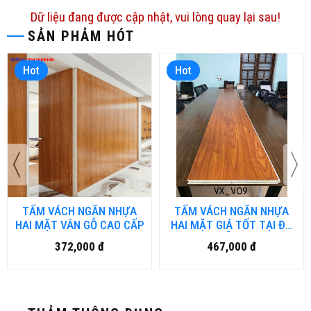
Dữ liệu đang được cập nhật, vui lòng quay lại sau!
SẢN PHẢM HÓT
Hot
Hot
TẤM VÁCH NGĂN NHỰA
TẤM VÁCH NGĂN NHỰA
HAI MẶT VÂN GỖ CAO CẤP
HAI MẶT GIÁ TỐT TẠI ĐÀ
NẴNG
372,000 đ
467,000 đ