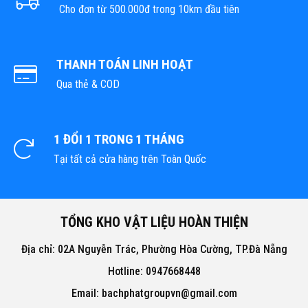
Cho đơn từ 500.000đ trong 10km đầu tiên
THANH TOÁN LINH HOẠT
Qua thẻ & COD
1 ĐỔI 1 TRONG 1 THÁNG
Tại tất cả cửa hàng trên Toàn Quốc
TỔNG KHO VẬT LIỆU HOÀN THIỆN
Địa chỉ: 02A Nguyễn Trác, Phường Hòa Cường, TP.Đà Nẵng
Hotline: 0947668448
Email: bachphatgroupvn@gmail.com