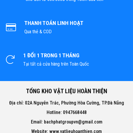
THANH TOÁN LINH HOẠT
Qua thẻ & COD
1 ĐỔI 1 TRONG 1 THÁNG
Tại tất cả cửa hàng trên Toàn Quốc
TỔNG KHO VẬT LIỆU HOÀN THIỆN
Địa chỉ: 02A Nguyễn Trác, Phường Hòa Cường, TP.Đà Nẵng
Hotline: 0947668448
Email: bachphatgroupvn@gmail.com
Website: www.vatlieuhoanthien.com