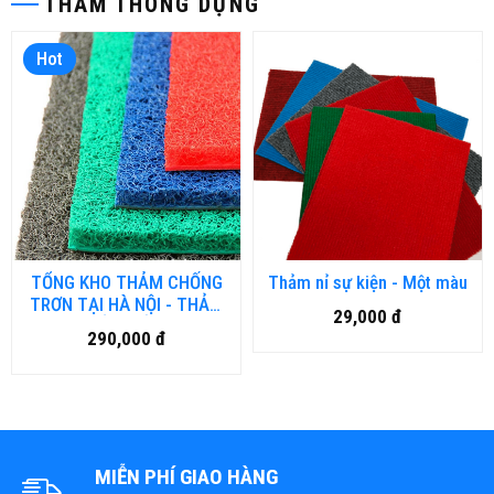
THẢM THÔNG DỤNG
Hot
TỔNG KHO THẢM CHỐNG
Thảm nỉ sự kiện - Một màu
TRƠN TẠI HÀ NỘI - THẢM
29,000 đ
NHỤA RỐI, THẢM NHƯA
290,000 đ
LƯỚI, THẢM 3D
MIỄN PHÍ GIAO HÀNG