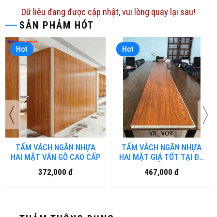
Dữ liệu đang được cập nhật, vui lòng quay lại sau!
SẢN PHẢM HÓT
Hot
Hot
TẤM VÁCH NGĂN NHỰA
TẤM VÁCH NGĂN NHỰA
HAI MẶT VÂN GỖ CAO CẤP
HAI MẶT GIÁ TỐT TẠI ĐÀ
NẴNG
372,000 đ
467,000 đ