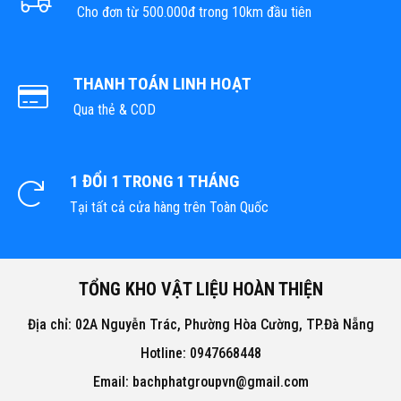
Cho đơn từ 500.000đ trong 10km đầu tiên
THANH TOÁN LINH HOẠT
Qua thẻ & COD
1 ĐỔI 1 TRONG 1 THÁNG
Tại tất cả cửa hàng trên Toàn Quốc
TỔNG KHO VẬT LIỆU HOÀN THIỆN
Địa chỉ: 02A Nguyễn Trác, Phường Hòa Cường, TP.Đà Nẵng
Hotline: 0947668448
Email: bachphatgroupvn@gmail.com