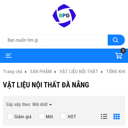
0
Trang chủ
SẢN PHẨM
VẬT LIỆU NỘI THẤT
TỔNG KHO 
VẬT LIỆU NỘI THẤT ĐÀ NẴNG
Sắp xếp theo:
Mới nhất
Giảm giá
Mới
HOT