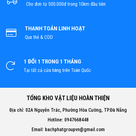
Cho đơn từ 500.000đ trong 10km đầu tiên
THANH TOÁN LINH HOẠT
Qua thẻ & COD
1 ĐỔI 1 TRONG 1 THÁNG
Tại tất cả cửa hàng trên Toàn Quốc
TỔNG KHO VẬT LIỆU HOÀN THIỆN
Địa chỉ: 02A Nguyễn Trác, Phường Hòa Cường, TP.Đà Nẵng
Hotline: 0947668448
Email: bachphatgroupvn@gmail.com