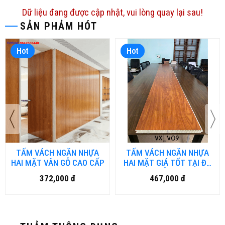
Dữ liệu đang được cập nhật, vui lòng quay lại sau!
SẢN PHẢM HÓT
Hot
Hot
TẤM VÁCH NGĂN NHỰA
TẤM VÁCH NGĂN NHỰA
HAI MẶT VÂN GỖ CAO CẤP
HAI MẶT GIÁ TỐT TẠI ĐÀ
NẴNG
372,000 đ
467,000 đ