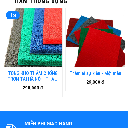
THẢM THÔNG DỤNG
Hot
TỔNG KHO THẢM CHỐNG
Thảm nỉ sự kiện - Một màu
TRƠN TẠI HÀ NỘI - THẢM
29,000 đ
NHỤA RỐI, THẢM NHƯA
290,000 đ
LƯỚI, THẢM 3D
MIỄN PHÍ GIAO HÀNG