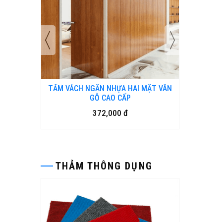
MẶT VÂN
TẤM VÁCH NGĂN NHỰA HAI MẶT VÂN
TẤM VÁC
GỖ CAO CẤP
372,000 đ
THẢM THÔNG DỤNG