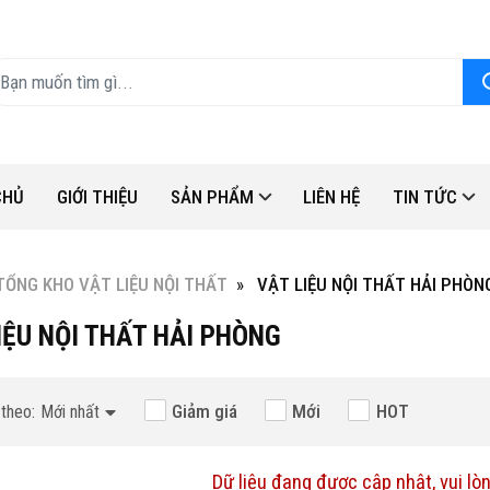
CHỦ
GIỚI THIỆU
SẢN PHẨM
LIÊN HỆ
TIN TỨC
TỔNG KHO VẬT LIỆU NỘI THẤT
VẬT LIỆU NỘI THẤT HẢI PHÒN
IỆU NỘI THẤT HẢI PHÒNG
Hot
Giảm giá
Mới
HOT
theo:
Mới nhất
Dữ liệu đang được cập nhật, vui lòn