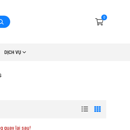
0
DỊCH VỤ
G
Hot
g quay lại sau!