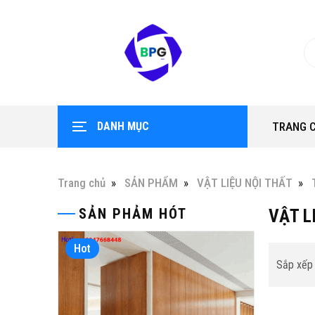
DANH MỤC
TRANG 
Trang chủ
SẢN PHẨM
VẬT LIỆU NỘI THẤT
SẢN PHẢM HÓT
VẬT L
Hot
Hot
Sắp xếp 