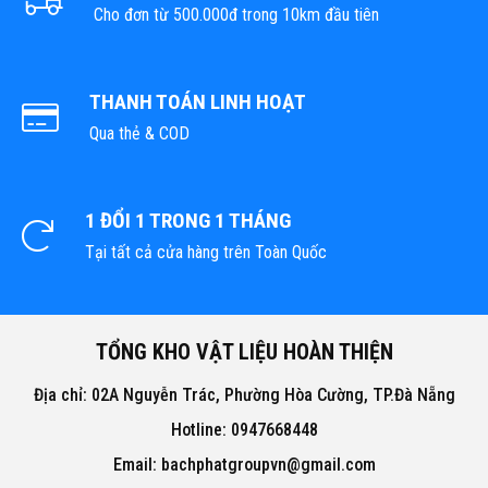
Cho đơn từ 500.000đ trong 10km đầu tiên
THANH TOÁN LINH HOẠT
Qua thẻ & COD
1 ĐỔI 1 TRONG 1 THÁNG
Tại tất cả cửa hàng trên Toàn Quốc
TỔNG KHO VẬT LIỆU HOÀN THIỆN
Địa chỉ: 02A Nguyễn Trác, Phường Hòa Cường, TP.Đà Nẵng
Hotline: 0947668448
Email: bachphatgroupvn@gmail.com