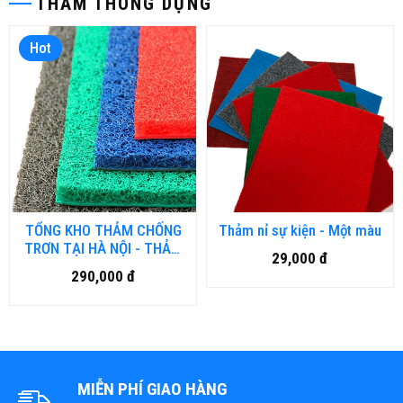
THẢM THÔNG DỤNG
Hot
TỔNG KHO THẢM CHỐNG
Thảm nỉ sự kiện - Một màu
TRƠN TẠI HÀ NỘI - THẢM
29,000 đ
NHỤA RỐI, THẢM NHƯA
290,000 đ
LƯỚI, THẢM 3D
MIỄN PHÍ GIAO HÀNG