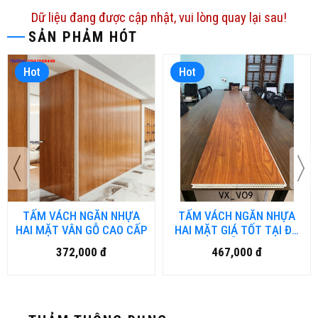
Dữ liệu đang được cập nhật, vui lòng quay lại sau!
SẢN PHẢM HÓT
Hot
Hot
TẤM VÁCH NGĂN NHỰA
TẤM VÁCH NGĂN NHỰA
HAI MẶT VÂN GỖ CAO CẤP
HAI MẶT GIÁ TỐT TẠI ĐÀ
NẴNG
372,000 đ
467,000 đ