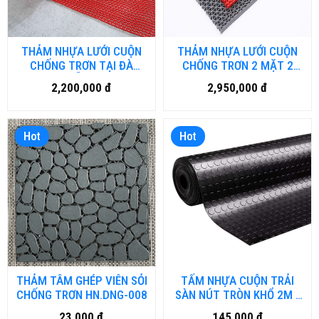
THẢM NHỰA LƯỚI CUỘN
THẢM NHỰA LƯỚI CUỘN
CHỐNG TRƠN TẠI ĐÀ
CHỐNG TRƠN 2 MẶT 2
NẴNG
MÀU A3 HN-004
2,200,000 đ
2,950,000 đ
Hot
Hot
THẢM TÂM GHÉP VIÊN SỎI
TẤM NHỰA CUỘN TRẢI
CHỐNG TRƠN HN.DNG-008
SÀN NÚT TRÒN KHỔ 2M -
HN.DN-016
23,000 đ
145,000 đ