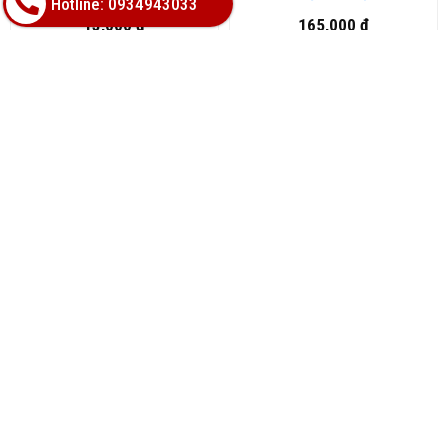
Hotline: 0934943033
13,000 đ
165,000 đ
SẢN PHẢM HÓT
Hot
Hot
TẤM VÁCH NGĂN NHỰA
TẤM VÁCH NGĂN NHỰA
HAI MẶT GIÁ TỐT TẠI ĐÀ
HAI MẶT VÂN GỖ TẠI ĐÀ
NẴNG
NẴNG
467,000 đ
427,000 đ