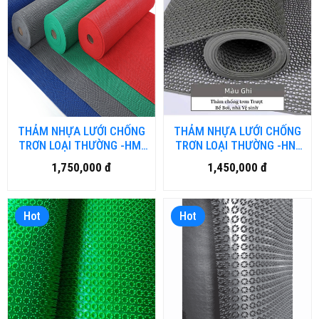
THẢM NHỰA LƯỚI CHỐNG
THẢM NHỰA LƯỚI CHỐNG
TRƠN LOẠI THƯỜNG -HM-
TRƠN LOẠI THƯỜNG -HN-
DN.01
DN.01
1,750,000 đ
1,450,000 đ
Hot
Hot