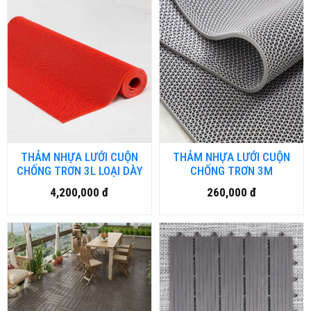
THẢM NHỰA LƯỚI CUỘN
THẢM NHỰA LƯỚI CUỘN
CHỐNG TRƠN 3L LOẠI DÀY
CHỐNG TRƠN 3M
4,200,000 đ
260,000 đ