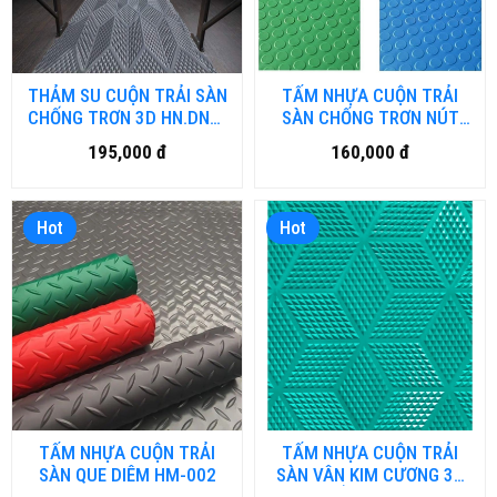
THẢM SU CUỘN TRẢI SÀN
TẤM NHỰA CUỘN TRẢI
CHỐNG TRƠN 3D HN.DNG-
SÀN CHỐNG TRƠN NÚT
001
TRÒN -HN.DN-001
195,000 đ
160,000 đ
Hot
Hot
TẤM NHỰA CUỘN TRẢI
TẤM NHỰA CUỘN TRẢI
SÀN QUE DIÊM HM-002
SÀN VÂN KIM CƯƠNG 3D