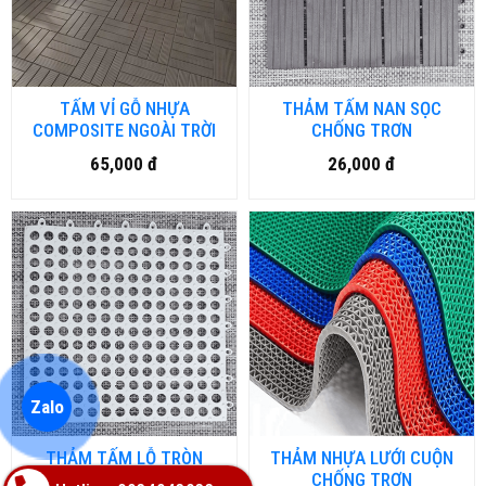
TẤM VỈ GỖ NHỰA
THẢM TẤM NAN SỌC
COMPOSITE NGOÀI TRỜI
CHỐNG TRƠN
65,000 đ
26,000 đ
Zalo
THẢM TẤM LỖ TRÒN
THẢM NHỰA LƯỚI CUỘN
CHỐNG TRƠN
CHỐNG TRƠN