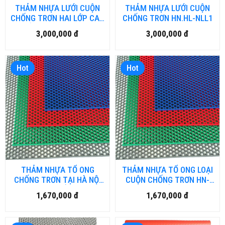
THẢM NHỰA LƯỚI CUỘN
THẢM NHỰA LƯỚI CUỘN
CHỐNG TRƠN HAI LỚP CAO
CHỐNG TRƠN HN.HL-NLL1
CẤP TẠI THANH HÓA
3,000,000 đ
3,000,000 đ
Hot
Hot
THẢM NHỰA TỔ ONG
THẢM NHỰA TỔ ONG LOẠI
CHỐNG TRƠN TẠI HÀ NỘI
CUỘN CHỐNG TRƠN HN-
HN-HL-TỔ ONG
HL-TỔ ONG
1,670,000 đ
1,670,000 đ