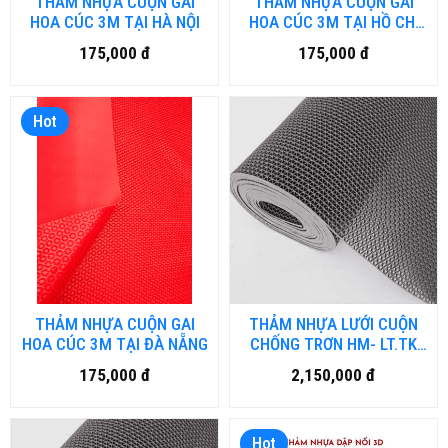
THẢM NHỰA CUỘN GAI
THẢM NHỰA CUỘN GAI
HOA CÚC 3M TẠI HÀ NỘI
HOA CÚC 3M TẠI HỒ CHÍ
MINH
175,000 đ
175,000 đ
Hot
THẢM NHỰA CUỘN GAI
THẢM NHỰA LƯỚI CUỘN
HOA CÚC 3M TẠI ĐÀ NẴNG
CHỐNG TRƠN HM- LT.TK
LOẠI THÔNG DỤNG
175,000 đ
2,150,000 đ
Hot