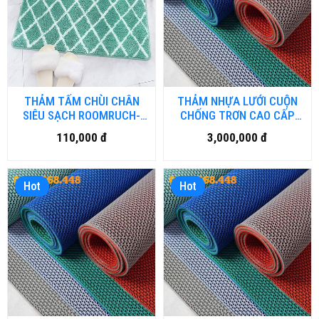
THẢM TẤM CHÙI CHÂN
THẢM NHỰA LƯỚI CUỘN
SIÊU SẠCH ROOMRUCH-
CHỐNG TRƠN CAO CẤP
HÌNH THOI
TẠI HÀ NỘI
110,000 đ
3,000,000 đ
Hot
Hot