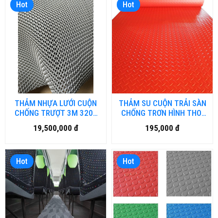
Hot
Hot
THẢM NHỰA LƯỚI CUỘN
THẢM SU CUỘN TRẢI SÀN
CHỐNG TRƯỢT 3M 3200
CHỐNG TRƠN HÌNH THOI
CAO CẤP NL-3M.HNM
LÁ HN.DNG-002
19,500,000 đ
195,000 đ
Hot
Hot