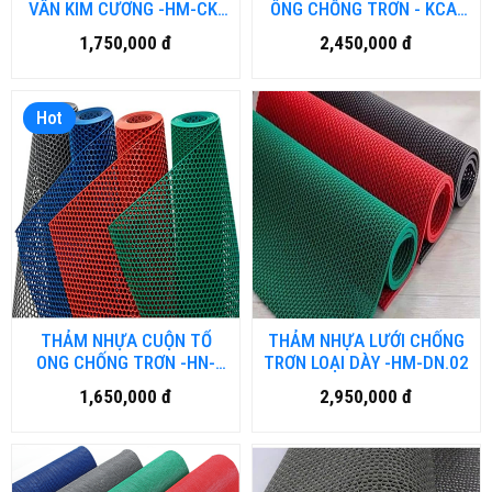
VÂN KIM CƯƠNG -HM-CK-
ÔNG CHỐNG TRƠN - KCA-
01
HM-DN.01
1,750,000 đ
2,450,000 đ
Hot
THẢM NHỰA CUỘN TỔ
THẢM NHỰA LƯỚI CHỐNG
ONG CHỐNG TRƠN -HN-
TRƠN LOẠI DÀY -HM-DN.02
NH-DN.01
1,650,000 đ
2,950,000 đ