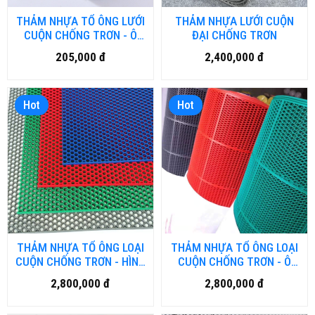
THẢM NHỰA TỔ ÔNG LƯỚI
THẢM NHỰA LƯỚI CUỘN
CUỘN CHỐNG TRƠN - Ô
ĐẠI CHỐNG TRƠN
VUÔNG 3M
205,000 đ
2,400,000 đ
Hot
Hot
THẢM NHỰA TỔ ÔNG LOẠI
THẢM NHỰA TỔ ÔNG LOẠI
CUỘN CHỐNG TRƠN - HÌNH
CUỘN CHỐNG TRƠN - Ô
THOI
VUÔNG
2,800,000 đ
2,800,000 đ