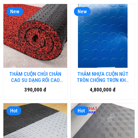
New
New
THẢM CUỘN CHÙI CHÂN
THẢM NHỰA CUỘN NÚT
CAO SU DẠNG RỐI CAO
TRÒN CHỐNG TRƠN KHỔ
CẤP NH-NR.HN
2MX25M NH.DN-HN
390,000 đ
4,800,000 đ
Hot
Hot