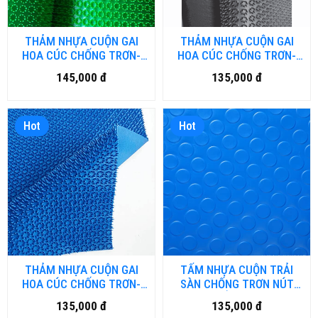
THẢM NHỰA CUỘN GAI
THẢM NHỰA CUỘN GAI
HOA CÚC CHỐNG TRƠN-
HOA CÚC CHỐNG TRƠN-
DN.01
HN.DN
145,000 đ
135,000 đ
Hot
Hot
THẢM NHỰA CUỘN GAI
TẤM NHỰA CUỘN TRẢI
HOA CÚC CHỐNG TRƠN-
SÀN CHỐNG TRƠN NÚT
HCM.DN
TRÒN KHỔ 1.2M x 18M -
135,000 đ
135,000 đ
HCM.DN-01