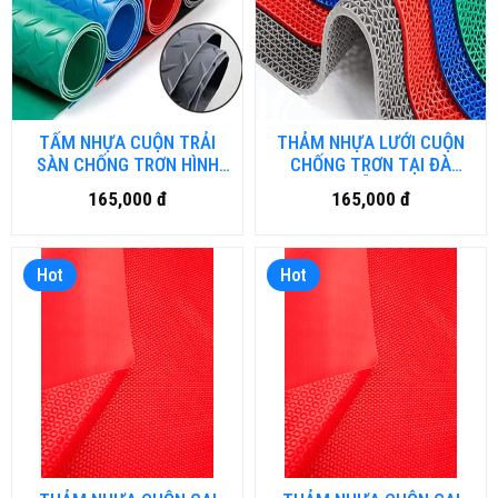
TẤM NHỰA CUỘN TRẢI
THẢM NHỰA LƯỚI CUỘN
SÀN CHỐNG TRƠN HÌNH
CHỐNG TRƠN TẠI ĐÀ
THOI LÁ - HCM.DN-001
NẴNG
165,000 đ
165,000 đ
Hot
Hot