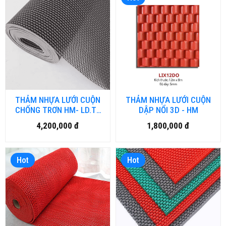
THẢM NHỰA LƯỚI CUỘN
THẢM NHỰA LƯỚI CUỘN
CHỐNG TRƠN HM- LD.TK
DẬP NỔI 3D - HM
LOẠI DÀY
4,200,000 đ
1,800,000 đ
Hot
Hot