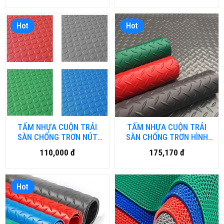
Hot
Hot
TẤM NHỰA CUỘN TRẢI
TẤM NHỰA CUỘN TRẢI
SÀN CHỐNG TRƠN NÚT
SÀN CHỐNG TRƠN HÌNH
TRÒN KHỔ 2M x 25M -
THOI LÁ -HN.DN-001
110,000 đ
175,170 đ
HN.DN-002
Hot