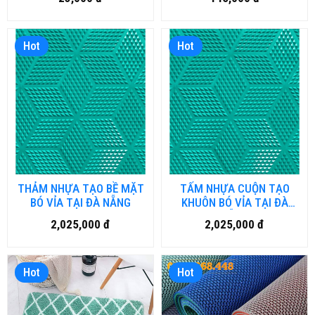
Hot
Hot
THẢM NHỰA TẠO BỀ MẶT
TẤM NHỰA CUỘN TẠO
BÓ VỈA TẠI ĐÀ NẴNG
KHUÔN BÓ VỈA TẠI ĐÀ
NẴNG
2,025,000 đ
2,025,000 đ
Hot
Hot