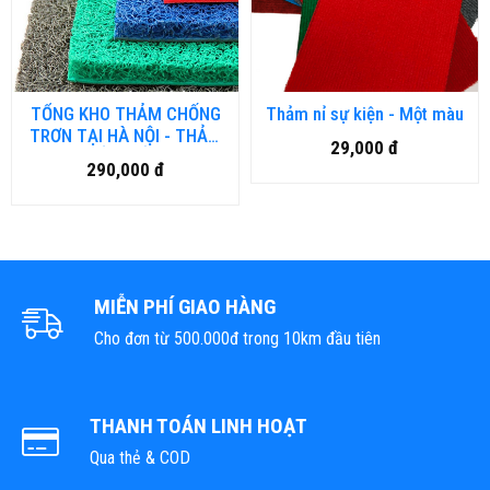
TỔNG KHO THẢM CHỐNG
Thảm nỉ sự kiện - Một màu
TRƠN TẠI HÀ NỘI - THẢM
29,000 đ
NHỤA RỐI, THẢM NHƯA
290,000 đ
LƯỚI, THẢM 3D
MIỄN PHÍ GIAO HÀNG
Cho đơn từ 500.000đ trong 10km đầu tiên
THANH TOÁN LINH HOẠT
Qua thẻ & COD