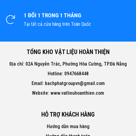
1 ĐỔI 1 TRONG 1 THÁNG
Tại tất cả cửa hàng trên Toàn Quốc
TỔNG KHO VẬT LIỆU HOÀN THIỆN
Địa chỉ: 02A Nguyễn Trác, Phường Hòa Cường, TP.Đà Nẵng
Hotline: 0947668448
Email: bachphatgroupvn@gmail.com
Website: www.vatlieuhoanthien.com
HỖ TRỢ KHÁCH HÀNG
Hướng dẫn mua hàng