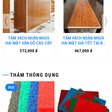
TẤM VÁCH NGĂN NHỰA
TẤM VÁCH NGĂN NHỰA
HAI MẶT VÂN GỖ CAO CẤP
HAI MẶT GIÁ TỐT TẠI ĐÀ
NẴNG
372,000 đ
467,000 đ
THẢM THÔNG DỤNG
Hot