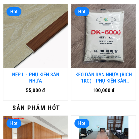
Hot
Hot
NẸP L - PHỤ KIỆN SÀN
KEO DÁN SÀN NHỰA (BỊCH
NHỰA
1KG) - PHỤ KIỆN SÀN
NHỰA
55,000 đ
100,000 đ
SẢN PHẢM HÓT
Hot
Hot