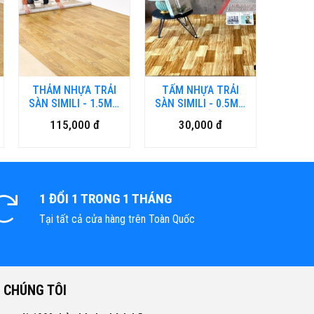
THẢM NHỰA TRẢI
TẤM NHỰA TRẢI
SÀN SIMILI - 1.5MM
SÀN SIMILI - 0.5MM
LOẠI DÀY
LOẠI MỎNG
115,000 đ
30,000 đ
1 ĐỔI 1 TRONG 1 THÁNG
Tại tất cả cửa hàng trên Toàn Quốc
 CHÚNG TÔI