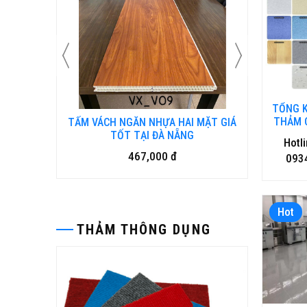
TỔNG 
THẢM 
ÂN
TẤM VÁCH NGĂN NHỰA HAI MẶT GIÁ
TẤM VÁCH NGĂ
KHÁNG
TỐT TẠI ĐÀ NẴNG
GỖ T
Hotl
TH
467,000 đ
4
093
Hot
THẢM THÔNG DỤNG