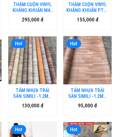
THẢM CUỘN VINYL
THẢM CUỘN VINYL
KHÁNG KHUẨN MA-
KHÁNG KHUẨN PTN-
HMAO
NICKO
295,000 đ
155,000 đ
Hot
Hot
TẤM NHỰA TRẢI
TẤM NHỰA TRẢI
SÀN SIMILI -1.2MM
SÀN SIMILI -1.2MM
LOẠI DÀY VN-HN
LOẠI DÀY
130,000 đ
95,000 đ
Hot
Hot