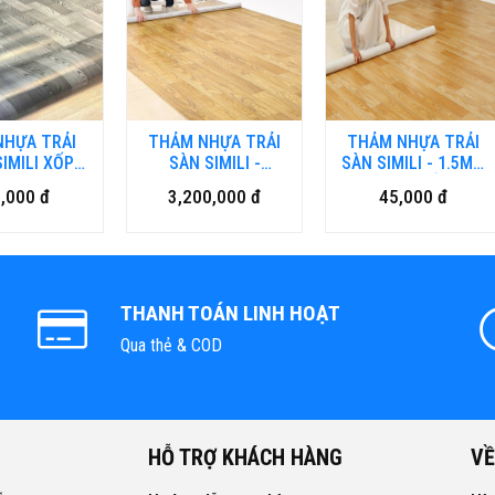
NHỰA TRẢI
THẢM NHỰA TRẢI
THẢM NHỰA TRẢI
IMILI XỐP
SÀN SIMILI -
SÀN SIMILI - 1.5MM
M LOẠI DÀY
SIMILI02 - HM1.5
LOẠI XỐP
,000 đ
3,200,000 đ
45,000 đ
THANH TOÁN LINH HOẠT
Qua thẻ & COD
HỖ TRỢ KHÁCH HÀNG
VỀ