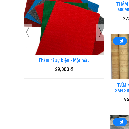
THẢM 
600M
CHỐNG
27
MA-
Hot
RƠN TẠI
Thảm nỉ sự kiện - Một màu
, THẢM
29,000 đ
D
TẤM 
SÀN SI
LOẠI 
95
Hot