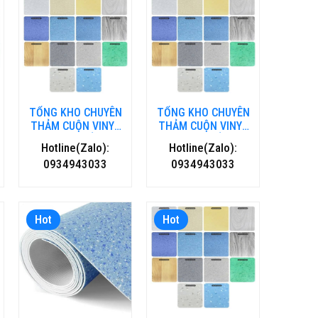
TỔNG KHO CHUYÊN
TỔNG KHO CHUYÊN
THẢM CUỘN VINYL
THẢM CUỘN VINYL
KHÁNG KHUẨN TẠI
KHÁNG KHUẨN TẠI
Hotline(Zalo):
Hotline(Zalo):
HÀ NỘI
HỒ CHÍ MINH
0934943033
0934943033
Hot
Hot