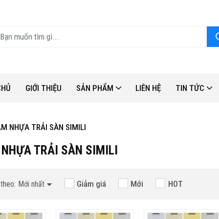
CHỦ
GIỚI THIỆU
SẢN PHẨM
LIÊN HỆ
TIN TỨC
M NHỰA TRẢI SÀN SIMILI
NHỰA TRẢI SÀN SIMILI
Hot
Giảm giá
Mới
HOT
theo:
Mới nhất