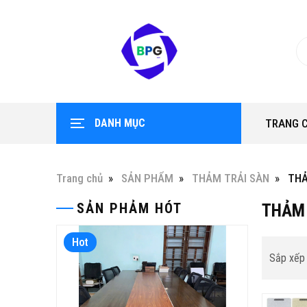
DANH MỤC
TRANG 
Trang chủ
SẢN PHẨM
THẢM TRẢI SÀN
THẢ
SẢN PHẢM HÓT
THẢM 
Hot
Hot
Sắp xếp 