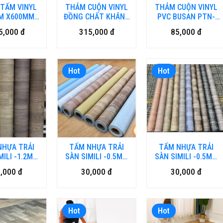
TẤM VINYL
THẢM CUỘN VINYL
THẢM CUỘN VINYL
M X600MM
ĐỒNG CHẤT KHÁNG
PVC BUSAN PTN-
 TĨNH ĐIỆN
KHUẨN CAO CẤP
BUSAN.HNM
5,000 đ
315,000 đ
85,000 đ
TD.HM-DN
MA-HMAO.HM-DN
Hot
Hot
NHỰA TRẢI
TẤM NHỰA TRẢI
TẤM NHỰA TRẢI
MILI -1.2MM
SÀN SIMILI -0.5MM
SÀN SIMILI -0.5MM
DÀY VN-DN
LOẠI MỎNG VN.DN
LOẠI MỎNG VN-HN
,000 đ
30,000 đ
30,000 đ
Hot
Hot