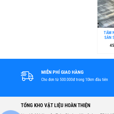
TẤM 
SÀN S
-1.8M
45
MIỄN PHÍ GIAO HÀNG
Cho đơn từ 500.000đ trong 10km đầu tiên
TỔNG KHO VẬT LIỆU HOÀN THIỆN