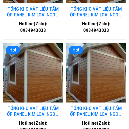
TỔNG KHO VẬT LIỆU TẤM
TỔNG KHO VẬT LIỆU TẤM
ỐP PANEL KIM LOẠI NGOÀI
ỐP PANEL KIM LOẠI NGOÀI
TRỜI TẠI THANH HOÁ
TRỜI TẠI ĐÀ NĂNG
Hotline(Zalo):
Hotline(Zalo):
0934943033
0934943033
Hot
Hot
TỔNG KHO VẬT LIỆU TẤM
TỔNG KHO VẬT LIỆU TẤM
ỐP PANEL KIM LOẠI NGOÀI
ỐP PANEL KIM LOẠI NGOÀI
TRỜI TẠI HỒ CHÍ MINH
TRỜI TẠI HÀ NỘI
Hotline(Zalo):
Hotline(Zalo):