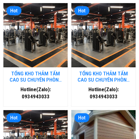
Hot
Hot
TỔNG KHO THẢM TẤM
TỔNG KHO THẢM TẤM
CAO SU CHUYÊN PHÒNG
CAO SU CHUYÊN PHÒNG
GYM- FITNESS TẠI ĐÀ
GYM- FITNESS TẠI HÀ NỘI
Hotline(Zalo):
Hotline(Zalo):
NẴNG
0934943033
0934943033
Hot
Hot