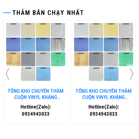
THẢM BÁN CHẠY NHẤT
HẢM
TỔNG KHO CHUYÊN THẢM
TỔNG KHO CHUYÊN TH
G
CUỘN VINYL KHÁNG
CUỘN VINYL KHÁNG
NG
KHUẨN TẠI ĐÀ NẴNG
KHUẨN TẠI HÀ NỘI
Hotline(Zalo):
Hotline(Zalo):
0934943033
0934943033