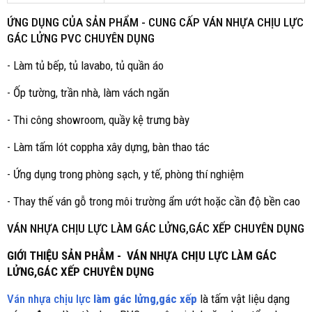
ỨNG DỤNG CỦA SẢN PHẨM -
CUNG CẤP VÁN NHỰA CHỊU LỰC
GÁC LỬNG PVC CHUYÊN DỤNG
- Làm tủ bếp, tủ lavabo, tủ quần áo
- Ốp tường, trần nhà, làm vách ngăn
- Thi công showroom, quầy kệ trưng bày
- Làm tấm lót coppha xây dựng, bàn thao tác
- Ứng dụng trong phòng sạch, y tế, phòng thí nghiệm
- Thay thế ván gỗ trong môi trường ẩm ướt hoặc cần độ bền cao
VÁN NHỰA CHỊU LỰC LÀM GÁC LỬNG,GÁC XẾP CHUYÊN DỤNG
GIỚI THIỆU SẢN PHẲM - VÁN NHỰA CHỊU LỰC LÀM GÁC
LỬNG,GÁC XẾP CHUYÊN DỤNG
Ván nhựa chịu lực
làm gác lửng,gác xếp
là tấm vật liệu dạng