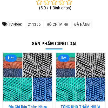
(
5.0
/
1
Bình chọn
)
Từ khóa:
211365
HỒ CHÍ MINH
ĐÀ NẴNG
SẢN PHẨM CÙNG LOẠI
Hot
Hot
Địa Chỉ Bán Thảm Nhựa
TỔNG KHO THẢM NHỰA