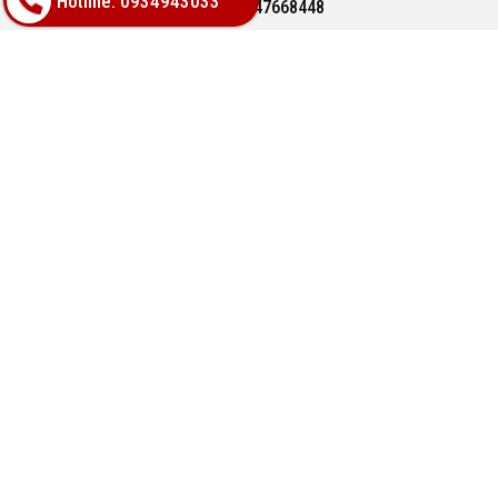
Hotline: 0934943033
Hotline: 0947668448
Email: bachphatgroupvn@gmail.com
Website: www.vatlieuhoanthien.com
HỖ TRỢ KHÁCH HÀNG
Hướng dẫn mua hàng
Hướng dẫn thanh toán
Chính sách đổi trả
Chính sách thanh toán
VỀ CHÚNG TÔI
Hàng mới 100% bảo hành chính hãng
Chính sách bảo mật tuyệt đối thông tin khách hàng