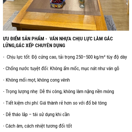
ƯU ĐIỂM SẢN PHẨM - VÁN NHỰA CHỊU LỰC LÀM GÁC
LỬNG,GÁC XẾP CHUYÊN DỤNG
- Chịu lực tốt: Độ cứng cao, tải trọng 250–500 kg/m² tùy độ dày
- Chống nước tuyệt đối: Không ẩm mốc, mục nát như ván gỗ
- Không mối mọt, không cong vênh
- Trọng lượng nhẹ: Dễ thi công, không làm nặng nền móng
- Tiết kiệm chi phí: Giá thành rẻ hơn so với đổ bê tông
- Dễ tháo lắp – tái sử dụng khi cần
- Cách âm, cách nhiệt tương đối tốt