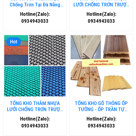
Chống Trơn Tại Đà Nẵng
LƯỚI CHỐNG TRƠN TRƯỢT
Chất Lượng, Giá Rẻ
TẠI HÀ NỘI
Hotline(Zalo):
Hotline(Zalo):
0934943033
0934943033
Hot
TỔNG KHO THẢM NHỰA
TỔNG KHO GỖ THÔNG ỐP
LƯỚI CHỐNG TRƠN TRƯỢT
TƯỜNG - ỐP TRẦN TỰ
TẠI HỒ CHÍ MINH
NHIÊN TẠI HẢI DƯƠNG
Hotline(Zalo):
Hotline(Zalo):
0934943033
0934943033