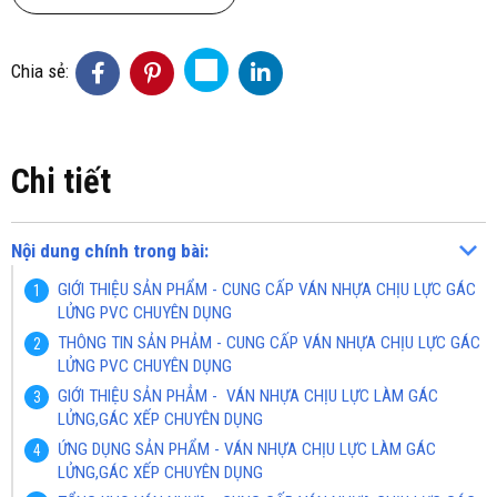
Chia sẻ:
Chi tiết
Nội dung chính trong bài:
GIỚI THIỆU SẢN PHẨM - CUNG CẤP VÁN NHỰA CHỊU LỰC GÁC
LỬNG PVC CHUYÊN DỤNG
THÔNG TIN SẢN PHẢM - CUNG CẤP VÁN NHỰA CHỊU LỰC GÁC
LỬNG PVC CHUYÊN DỤNG
GIỚI THIỆU SẢN PHẲM - VÁN NHỰA CHỊU LỰC LÀM GÁC
LỬNG,GÁC XẾP CHUYÊN DỤNG
ỨNG DỤNG SẢN PHẨM - VÁN NHỰA CHỊU LỰC LÀM GÁC
LỬNG,GÁC XẾP CHUYÊN DỤNG