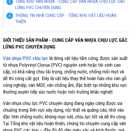
TỔNG KHO VÁN NHỰA - CUNG CẤP VÁN NHỰA CHỊU LỰC GÁC
LỬNG PVC CHUYÊN DỤNG
THÔNG TIN NHÀ CUNG CẤP - TỔNG KHO VẬT LIỆU HOÀN
THIỆN
GIỚI THIỆU SẢN PHẨM - CUNG CẤP VÁN NHỰA CHỊU LỰC GÁC
LỬNG PVC CHUYÊN DỤNG
Ván nhựa PVC chịu lực
là dòng vật liệu tấm cứng, được sản xuất
từ nhựa Polyvinyl Clorua (PVC) nguyên sinh hoặc tái sinh cao
cấp, có khả năng chịu tải trọng, chống nước, chống mối mọt và
dễ thi công cắt gọt. Đây là vật liệu thay thế hoàn hảo cho ván gỗ
công nghiệp, ván MDF, ván chống ẩm, đặc biệt tại những khu vực
thường xuyên tiếp xúc nước hoặc môi trường khắc nghiệt.
Ván nhựa chịu lực PVC chuyên dụng đang ngày càng được ưa
chuộng trong lĩnh vực xây dựng, nội thất và quảng cáo, nhờ vào
đặc tính chống nước, không mục nát, chịu lực tốt và dễ thi công.
Tại Tổng kho vật liệu hoàn thiện, chúng tôi chuyên cung cấp ván
nhựa PVC các loại – đầy đủ độ dày, màu sắc và kích thước, giá