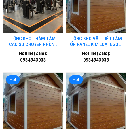
TỔNG KHO THẢM TẤM
TỔNG KHO VẬT LIỆU TẤM
CAO SU CHUYÊN PHÒNG
ỐP PANEL KIM LOẠI NGOÀI
GYM- FITNESS TẠI HỒ CHÍ
TRỜI TẠI NGHỆ AN
Hotline(Zalo):
Hotline(Zalo):
MINH
0934943033
0934943033
Hot
Hot