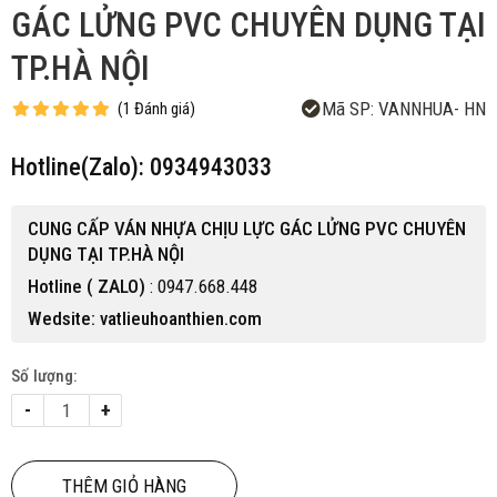
GÁC LỬNG PVC CHUYÊN DỤNG TẠI
TP.HÀ NỘI
Mã SP:
VANNHUA- HN
(
1
Đánh giá
)
Hotline(Zalo): 0934943033
CUNG CẤP VÁN NHỰA CHỊU LỰC GÁC LỬNG PVC CHUYÊN
DỤNG TẠI TP.HÀ NỘI
Hotline ( ZALO)
: 0947.668.448
Wedsite: vatlieuhoanthien.com
Số lượng:
-
+
THÊM GIỎ HÀNG