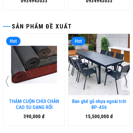
0934943033
0934943033
SẢN PHẨM ĐỀ XUẤT
Hot
Hot
THẢM CUỘN CHÙI CHÂN
Bàn ghế gỗ nhựa ngoài trời
CAO SU DẠNG RỐI
BP-456
390,000 đ
15,500,000 đ