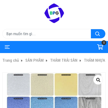
0
Trang chủ
SẢN PHẨM
THẢM TRẢI SÀN
THẢM NHỰA TR