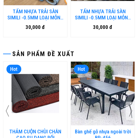
TẤM NHỰA TRẢI SÀN
TẤM NHỰA TRẢI SÀN
SIMILI -0.5MM LOẠI MỎNG
SIMILI -0.5MM LOẠI MỎNG
VN.DN
VN-HN
30,000 đ
30,000 đ
SẢN PHẨM ĐỀ XUẤT
Hot
Hot
THẢM CUỘN CHÙI CHÂN
Bàn ghế gỗ nhựa ngoài trời
CAO SU DẠNG RỐI
BP-456