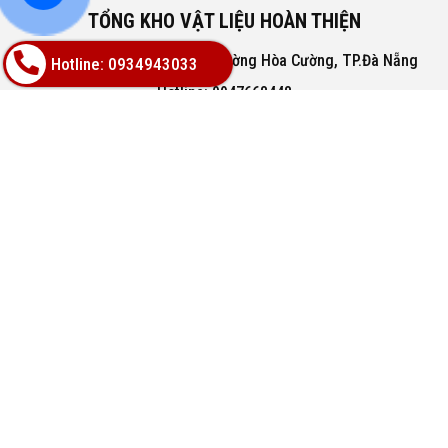
TỔNG KHO VẬT LIỆU HOÀN THIỆN
Địa chỉ: 02A Nguyễn Trác, Phường Hòa Cường, TP.Đà Nẵng
Hotline: 0934943033
Hotline: 0947668448
Email: bachphatgroupvn@gmail.com
Website: www.vatlieuhoanthien.com
HỖ TRỢ KHÁCH HÀNG
Hướng dẫn mua hàng
Hướng dẫn thanh toán
Chính sách đổi trả
Chính sách thanh toán
VỀ CHÚNG TÔI