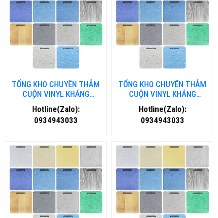
TỔNG KHO CHUYÊN THẢM
TỔNG KHO CHUYÊN THẢM
CUỘN VINYL KHÁNG
CUỘN VINYL KHÁNG
KHUẨN TẠI THANH HOÁ
KHUẨN TẠI NHA TRANG
Hotline(Zalo):
Hotline(Zalo):
0934943033
0934943033