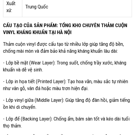
Xuất
Trung Quốc
xứ:
CẤU TẠO CỦA SẢN PHẨM: TỔNG KHO CHUYÊN THẢM CUỘN
VINYL KHÁNG KHUẨN TẠI HÀ NỘI
Thảm cuộn vinyl được cấu tạo từ nhiều lớp giúp tăng độ bền,
chống mài mòn và đảm bảo khả năng kháng khuẩn lâu dài:
- Lớp bề mặt (Wear Layer): Trong suốt, chống trầy xước, kháng
khuẩn và dễ vệ sinh.
- Lớp in họa tiết (Printed Layer): Tạo hoa văn, màu sắc tự nhiên
như vân gỗ, vân đá hoặc màu trơn hiện đại.
- Lớp vinyl giữa (Middle Layer): Giúp tăng độ đàn hồi, giảm tiếng
ồn khi di chuyển.
- Lớp đế (Backing Layer): Chống ẩm, bám sàn tốt và kéo dài tuổi
thọ thảm.