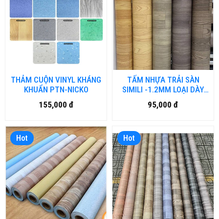
THẢM CUỘN VINYL KHÁNG
TẤM NHỰA TRẢI SÀN
KHUẨN PTN-NICKO
SIMILI -1.2MM LOẠI DÀY
VN-DN
155,000 đ
95,000 đ
Hot
Hot