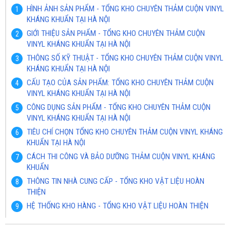
HÌNH ẢNH SẢN PHẨM - TỔNG KHO CHUYÊN THẢM CUỘN VINYL
KHÁNG KHUẨN TẠI HÀ NỘI
GIỚI THIỆU SẢN PHẨM - TỔNG KHO CHUYÊN THẢM CUỘN
VINYL KHÁNG KHUẨN TẠI HÀ NỘI
THÔNG SỐ KỸ THUẬT - TỔNG KHO CHUYÊN THẢM CUỘN VINYL
KHÁNG KHUẨN TẠI HÀ NỘI
CẤU TẠO CỦA SẢN PHẨM: TỔNG KHO CHUYÊN THẢM CUỘN
VINYL KHÁNG KHUẨN TẠI HÀ NỘI
CÔNG DỤNG SẢN PHẨM - TỔNG KHO CHUYÊN THẢM CUỘN
VINYL KHÁNG KHUẨN TẠI HÀ NỘI
TIÊU CHÍ CHỌN TỔNG KHO CHUYÊN THẢM CUỘN VINYL KHÁNG
KHUẨN TẠI HÀ NỘI
CÁCH THI CÔNG VÀ BẢO DƯỠNG THẢM CUỘN VINYL KHÁNG
KHUẨN
THÔNG TIN NHÀ CUNG CẤP - TỔNG KHO VẬT LIỆU HOÀN
THIỆN
HỆ THỐNG KHO HÀNG - TỔNG KHO VẬT LIỆU HOÀN THIỆN