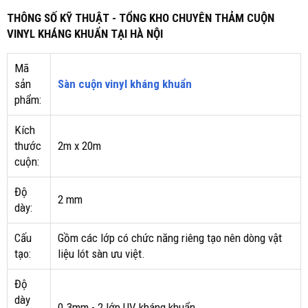
THÔNG SỐ KỸ THUẬT - TỔNG KHO CHUYÊN THẢM CUỘN
VINYL KHÁNG KHUẨN TẠI HÀ NỘI
Mã
sản
Sàn cuộn vinyl kháng khuẩn
phẩm:
Kích
thước
2m x 20m
cuộn:
Độ
2 mm
dày:
Cấu
Gồm các lớp có chức năng riêng tạo nên dòng vật
tạo:
liệu lót sàn ưu việt.
Độ
dày
0.3mm - 2 lớp UV kháng khuẩn