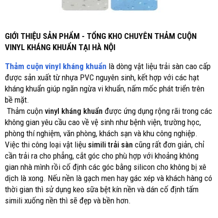
GIỚI THIỆU SẢN PHẨM - TỔNG KHO CHUYÊN THẢM CUỘN
VINYL KHÁNG KHUẨN TẠI HÀ NỘI
Thảm cuộn vinyl kháng khuẩn
là dòng vật liệu trải sàn cao cấp
được sản xuất từ nhựa PVC nguyên sinh, kết hợp với các hạt
kháng khuẩn giúp ngăn ngừa vi khuẩn, nấm mốc phát triển trên
bề mặt.
Thảm cuộn
vinyl kháng khuẩn
được ứng dụng rộng rãi trong các
không gian yêu cầu cao về vệ sinh như bệnh viện, trường học,
phòng thí nghiệm, văn phòng, khách sạn và khu công nghiệp.
Việc thi công loại vật liệu
simili trải sàn
cũng rất đơn giản, chỉ
cần trải ra cho phẳng, cắt góc cho phù hợp với khoảng không
gian nhà mình rồi cố định các góc bằng silicon cho không bị xê
dịch là xong. Nếu nền là gạch men hay gác xép và khách hàng có
thời gian thì sử dụng keo sữa bệt kín nền và dán cố định tấm
simili xuống nền thì sẽ đẹp và bền hơn.