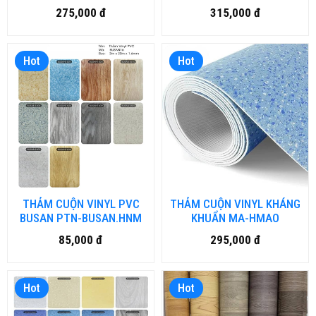
ĐIỆN MA-TD.HM-DN
CẤP MA-HMAO.HM-DN
275,000 đ
315,000 đ
Hot
Hot
THẢM CUỘN VINYL PVC
THẢM CUỘN VINYL KHÁNG
BUSAN PTN-BUSAN.HNM
KHUẨN MA-HMAO
85,000 đ
295,000 đ
Hot
Hot