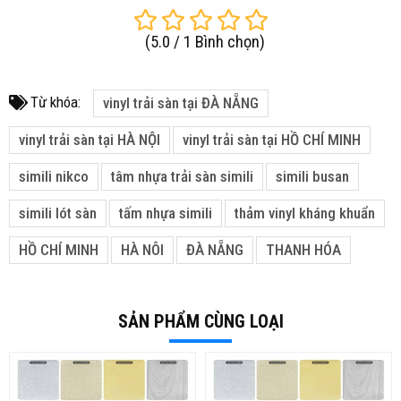
(
5.0
/
1
Bình chọn
)
Từ khóa:
vinyl trải sàn tại ĐÀ NẴNG
vinyl trải sàn tại HÀ NỘI
vinyl trải sàn tại HỒ CHÍ MINH
simili nikco
tâm nhựa trải sàn simili
simili busan
simili lót sàn
tấm nhựa simili
thảm vinyl kháng khuẩn
HỒ CHÍ MINH
HÀ NÔI
ĐÀ NẴNG
THANH HÓA
SẢN PHẨM CÙNG LOẠI