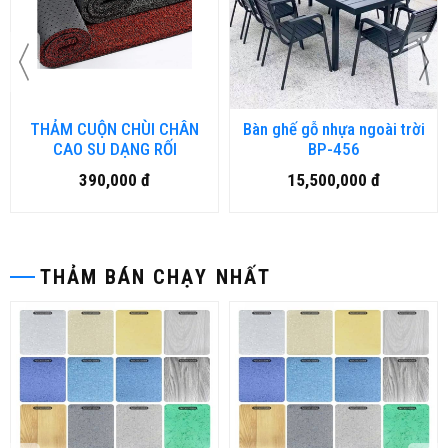
THẢM CUỘN CHÙI CHÂN
Bàn ghế gỗ nhựa ngoài trời
CAO SU DẠNG RỐI
BP-456
390,000 đ
15,500,000 đ
THẢM BÁN CHẠY NHẤT