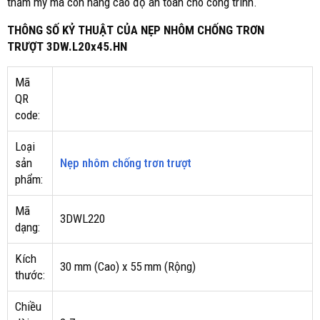
thẩm mỹ mà còn nâng cao độ an toàn cho công trình.
THÔNG SỐ KỶ THUẬT CỦA NẸP NHÔM CHỐNG TRƠN
TRƯỢT 3DW.L20x45.HN
Mã
QR
code:
Loại
sản
Nẹp nhôm chống trơn trượt
phẩm:
Mã
3DWL220
dạng:
Kích
30 mm (Cao) x 55 mm (Rộng)
thước:
Chiều