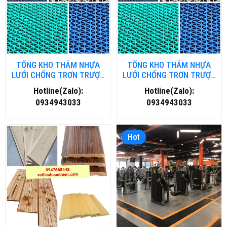
TỔNG KHO THẢM NHỰA
TỔNG KHO THẢM NHỰA
LƯỚI CHỐNG TRƠN TRƯỢT
LƯỚI CHỐNG TRƠN TRƯỢT
TẠI HÀ NỘI
TẠI HỒ CHÍ MINH
Hotline(Zalo):
Hotline(Zalo):
0934943033
0934943033
Hot