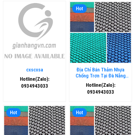
Hot
cxscxsa
Địa Chỉ Bán Thảm Nhựa
Chống Trơn Tại Đà Nẵng
Hotline(Zalo):
Chất Lượng, Giá Rẻ
Hotline(Zalo):
0934943033
0934943033
Hot
Hot