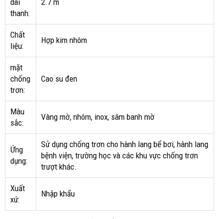
dài
2.7 m
thanh:
Chất
Hợp kim nhôm
liệu:
mặt
chống
Cao su đen
trơn:
Màu
Vàng mờ, nhôm, inox, sâm banh mờ
sắc:
Sử dụng chống trơn cho hành lang bể bơi, hành lang
Ứng
bệnh viện, trường học và các khu vực chống trơn
dụng:
trượt khác.
Xuất
Nhập khẩu
xứ: