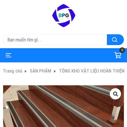
0
Trang chủ
SẢN PHẨM
TỔNG KHO VẬT LIỆU HOÀN THIỆN