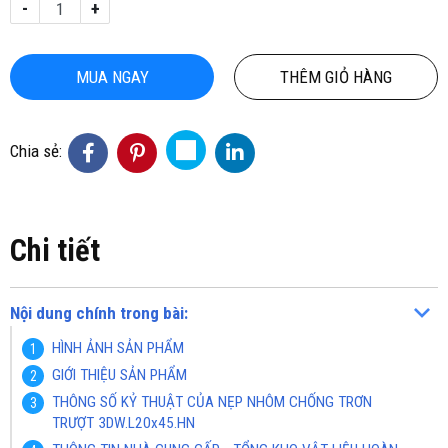
-
+
MUA NGAY
THÊM GIỎ HÀNG
Chia sẻ:
Chi tiết
Nội dung chính trong bài:
HÌNH ẢNH SẢN PHẨM
GIỚI THIỆU SẢN PHẨM
THÔNG SỐ KỶ THUẬT CỦA NẸP NHÔM CHỐNG TRƠN
TRƯỢT 3DW.L20x45.HN