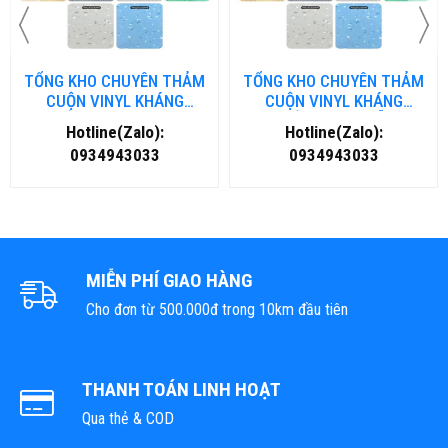
TỔNG KHO CHUYÊN THẢM
TỔNG KHO CHUYÊN THẢM
CUỘN VINYL KHÁNG
CUỘN VINYL KHÁNG
KHUẨN TẠI NHA TRANG
KHUẨN TẠI ĐÀ NẴNG
Hotline(Zalo):
Hotline(Zalo):
0934943033
0934943033
MIỄN PHÍ GIAO HÀNG
Cho đơn từ 500.000đ trong 10km đầu tiên
THANH TOÁN LINH HOẠT
Qua thẻ & COD