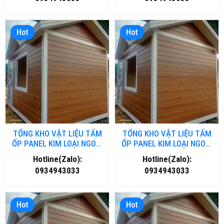
Hot
Hot
TỔNG KHO VẬT LIỆU TẤM
TỔNG KHO VẬT LIỆU TẤM
ỐP PANEL KIM LOẠI NGOÀI
ỐP PANEL KIM LOẠI NGOÀI
TRỜI TẠI NGHỆ AN
TRỜI TẠI THANH HOÁ
Hotline(Zalo):
Hotline(Zalo):
0934943033
0934943033
Hot
Hot