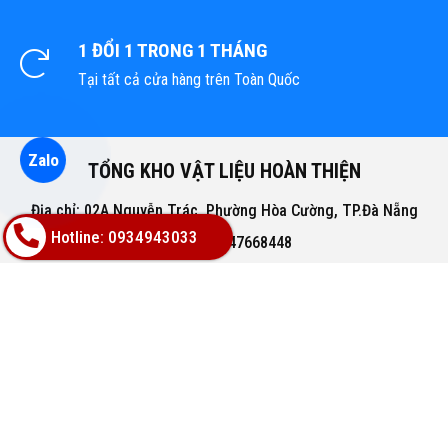
1 ĐỔI 1 TRONG 1 THÁNG
Tại tất cả cửa hàng trên Toàn Quốc
Zalo
TỔNG KHO VẬT LIỆU HOÀN THIỆN
Địa chỉ: 02A Nguyễn Trác, Phường Hòa Cường, TP.Đà Nẵng
Hotline: 0934943033
Hotline: 0947668448
Email: bachphatgroupvn@gmail.com
Website: www.vatlieuhoanthien.com
HỖ TRỢ KHÁCH HÀNG
Hướng dẫn mua hàng