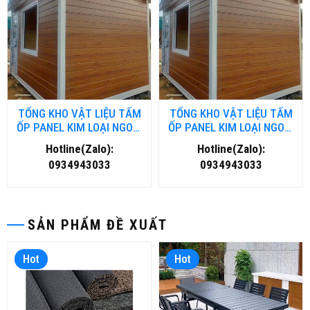
TỔNG KHO VẬT LIỆU TẤM
TỔNG KHO VẬT LIỆU TẤM
ỐP PANEL KIM LOẠI NGOÀI
ỐP PANEL KIM LOẠI NGOÀI
TRỜI TẠI ĐÀ NĂNG
TRỜI TẠI HỒ CHÍ MINH
Hotline(Zalo):
Hotline(Zalo):
0934943033
0934943033
SẢN PHẨM ĐỀ XUẤT
Hot
Hot