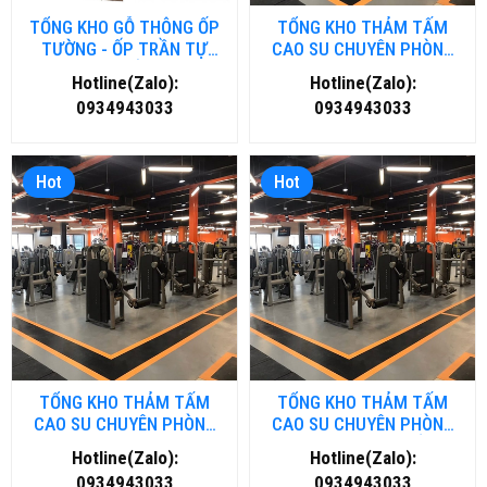
TỔNG KHO GỖ THÔNG ỐP
TỔNG KHO THẢM TẤM
TƯỜNG - ỐP TRẦN TỰ
CAO SU CHUYÊN PHÒNG
NHIÊN TẠI HẢI DƯƠNG
GYM- FITNESS TẠI ĐÀ
Hotline(Zalo):
Hotline(Zalo):
NẴNG
0934943033
0934943033
Hot
Hot
TỔNG KHO THẢM TẤM
TỔNG KHO THẢM TẤM
CAO SU CHUYÊN PHÒNG
CAO SU CHUYÊN PHÒNG
GYM- FITNESS TẠI HÀ NỘI
GYM- FITNESS TẠI HỒ CHÍ
Hotline(Zalo):
Hotline(Zalo):
MINH
0934943033
0934943033