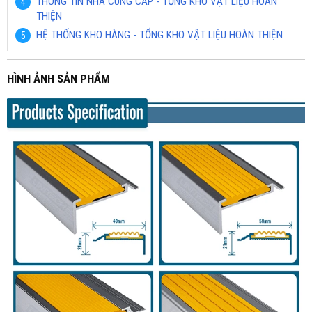
THÔNG TIN NHÀ CUNG CẤP - TỔNG KHO VẬT LIỆU HOÀN
THIỆN
HỆ THỐNG KHO HÀNG - TỔNG KHO VẬT LIỆU HOÀN THIỆN
HÌNH ẢNH SẢN PHẨM