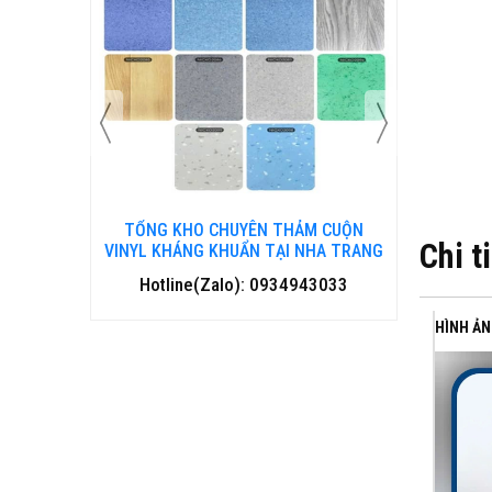
ỔNG KHO CHUYÊN THẢM CUỘN
TỔNG KHO CHUYÊN THẢ
Chi t
L KHÁNG KHUẨN TẠI NHA TRANG
VINYL KHÁNG KHUẨN TẠI 
Hotline(Zalo): 0934943033
Hotline(Zalo): 093494
HÌNH ẢN