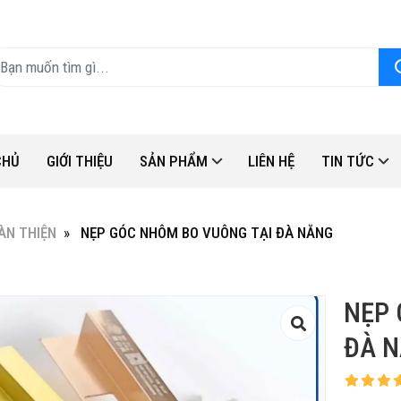
CHỦ
GIỚI THIỆU
SẢN PHẨM
LIÊN HỆ
TIN TỨC
ÀN THIỆN
NẸP GÓC NHÔM BO VUÔNG TẠI ĐÀ NẴNG
NẸP 
ĐÀ 