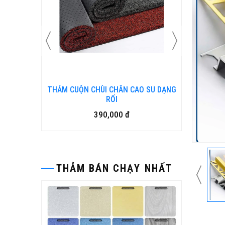
 CAO SU DẠNG
Bàn ghế gỗ nhựa ngoài trời BP-456
15,500,000 đ
đ
THẢM BÁN CHẠY NHẤT