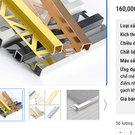
160,00
Loại s
Kích t
Chiều d
Chất li
Màu sắ
Ứng dụ
chế mẻ 
điểm n
gạch kh
Giá bán
Số lượng:
-