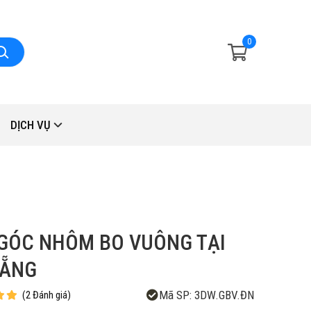
0
DỊCH VỤ
GÓC NHÔM BO VUÔNG TẠI
NẴNG
Mã SP:
3DW.GBV.ĐN
(
2
Đánh giá
)