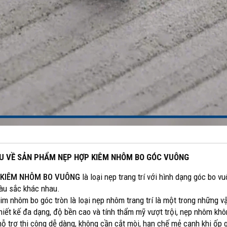
IỆU VỀ SẢN PHẨM NẸP HỢP KIÊM NHÔM BO GÓC VUÔNG
 KIÊM NHÔM BO VUÔNG
là loại nẹp trang trí với hình dạng góc bo
àu sắc khác nhau.
im nhôm bo góc tròn là loại nẹp nhôm trang trí là một trong những vậ
thiết kế đa dạng, độ bền cao và tính thẩm mỹ vượt trội, nẹp nhôm kh
hỗ trợ thi công dễ dàng, không cần cắt mòi, hạn chế mẻ cạnh khi ốp