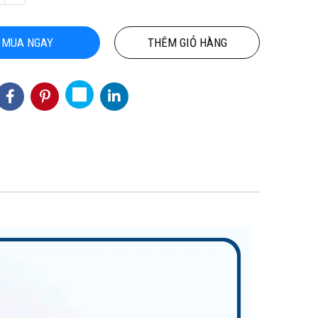
MUA NGAY
THÊM GIỎ HÀNG
 KHO CHUYÊN THẢM CUỘN
THẢM CUỘN VINYL KHÁNG KH
 KHÁNG KHUẨN TẠI HỒ CHÍ
PTN-NICKO
MINH
line(Zalo): 0934943033
155,000 đ