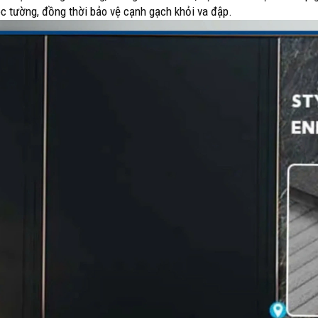
c tường, đồng thời bảo vệ cạnh gạch khỏi va đập.