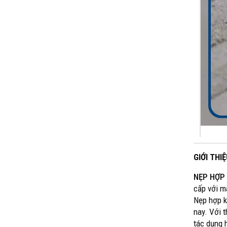
GIỚI TH
NẸP HỢP
cấp với m
Nẹp hợp k
nay. Với 
tác dụng 