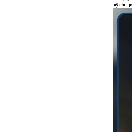
mỹ cho gó