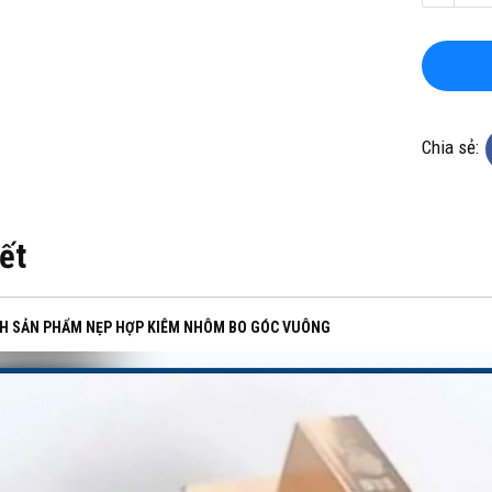
Chia sẻ:
M CUỘN
TỔNG KHO CHUYÊN THẢM CUỘN
TỔNG
iết
ĐÀ NẴNG
VINYL KHÁNG KHUẨN TẠI HÀ NỘI
VINYL
3033
Hotline(Zalo): 0934943033
Hot
H SẢN PHẨM NẸP HỢP KIÊM NHÔM BO GÓC VUÔNG