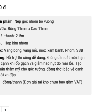
0 đ
ản phẩm:
Nẹp góc nhom bo vuông
hước:
Rộng 11mm x Cao 11mm
ài thanh:
2.5m
ệu:
Hợp kim nhôm
c:
Vàng bóng, vàng mờ, inox, xâm banh, Nhôm, SBB
ng:
Hỗ trợ thi công dễ dàng, không cần cắt mòi, hạn
cạnh khi ốp gạch và giảm hao hụt do mài lỗi. Tạo
hấn thẩm mỹ cho góc tường, đồng thời bảo vệ cạnh
ỏi va đập.
:
đồng/thanh (Đơn giá tại kho chưa bao gồm VAT)
Hot
+