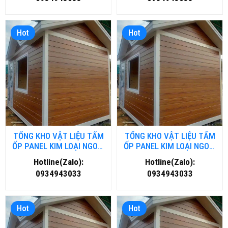
Hot
Hot
TỔNG KHO VẬT LIỆU TẤM
TỔNG KHO VẬT LIỆU TẤM
ỐP PANEL KIM LOẠI NGOÀI
ỐP PANEL KIM LOẠI NGOÀI
TRỜI TẠI THANH HOÁ
TRỜI TẠI ĐÀ NĂNG
Hotline(Zalo):
Hotline(Zalo):
0934943033
0934943033
Hot
Hot