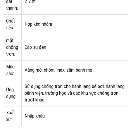
dài
2.7 m
thanh:
Chất
Hợp kim nhôm
liệu:
mặt
chống
Cao su đen
trơn:
Màu
Vàng mờ, nhôm, inox, sâm banh mờ
sắc:
Sử dụng chống trơn cho hành lang bể bơi, hành lang
Ứng
bệnh viện, trường học và các khu vực chống trơn
dụng:
trượt khác.
Xuất
Nhập khẩu
xứ: