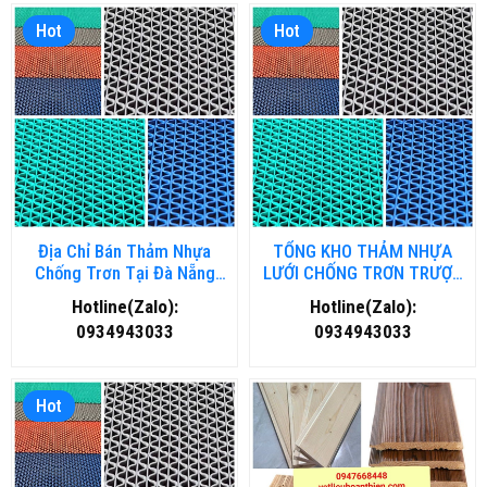
Hot
Hot
Địa Chỉ Bán Thảm Nhựa
TỔNG KHO THẢM NHỰA
Chống Trơn Tại Đà Nẵng
LƯỚI CHỐNG TRƠN TRƯỢT
Chất Lượng, Giá Rẻ
TẠI HÀ NỘI
Hotline(Zalo):
Hotline(Zalo):
0934943033
0934943033
Hot