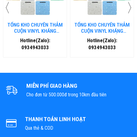
TỔNG KHO CHUYÊN THẢM
TỔNG KHO CHUYÊN THẢM
CUỘN VINYL KHÁNG
CUỘN VINYL KHÁNG
KHUẨN TẠI NHA TRANG
KHUẨN TẠI ĐÀ NẴNG
Hotline(Zalo):
Hotline(Zalo):
0934943033
0934943033
MIỄN PHÍ GIAO HÀNG
Cho đơn từ 500.000đ trong 10km đầu tiên
THANH TOÁN LINH HOẠT
Qua thẻ & COD