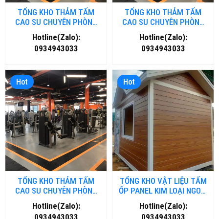
TỔNG KHO THẢM TẤM
TỔNG KHO THẢM TẤM
CAO SU CHUYÊN PHÒNG
CAO SU CHUYÊN PHÒNG
GYM- FITNESS TẠI ĐÀ
GYM- FITNESS TẠI HÀ NỘI
Hotline(Zalo):
Hotline(Zalo):
NẴNG
0934943033
0934943033
Hot
Hot
TỔNG KHO THẢM TẤM
TỔNG KHO VẬT LIỆU TẤM
CAO SU CHUYÊN PHÒNG
ỐP PANEL KIM LOẠI NGOÀI
GYM- FITNESS TẠI HỒ CHÍ
TRỜI TẠI NGHỆ AN
Hotline(Zalo):
Hotline(Zalo):
MINH
0934943033
0934943033