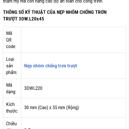
thẩm mỹ mà còn nâng cao độ an toàn cho công trình.
THÔNG SỐ KỶ THUẬT CỦA NẸP NHÔM CHỐNG TRƠN
TRƯỢT 3DW.L20x45
Mã
QR
code:
Loại
sản
Nẹp nhôm chống trơn trượt
phẩm:
Mã
3DWL220
dạng:
Kích
30 mm (Cao) x 55 mm (Rộng)
thước:
Chiều