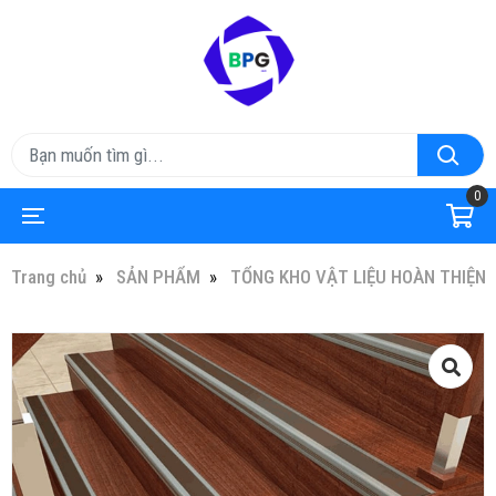
0
Trang chủ
SẢN PHẨM
TỔNG KHO VẬT LIỆU HOÀN THIỆN