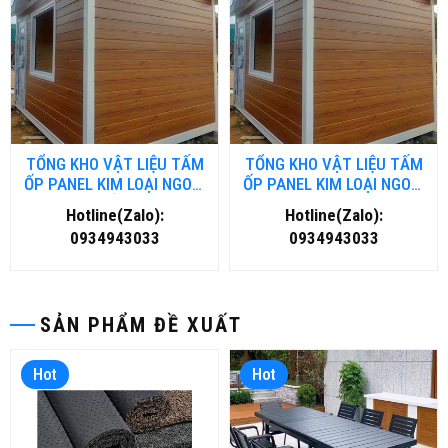
TỔNG KHO VẬT LIỆU TẤM
TỔNG KHO VẬT LIỆU TẤM
ỐP PANEL KIM LOẠI NGOÀI
ỐP PANEL KIM LOẠI NGOÀI
TRỜI TẠI HỒ CHÍ MINH
TRỜI TẠI HÀ NỘI
Hotline(Zalo):
Hotline(Zalo):
0934943033
0934943033
SẢN PHẨM ĐỀ XUẤT
Hot
Hot