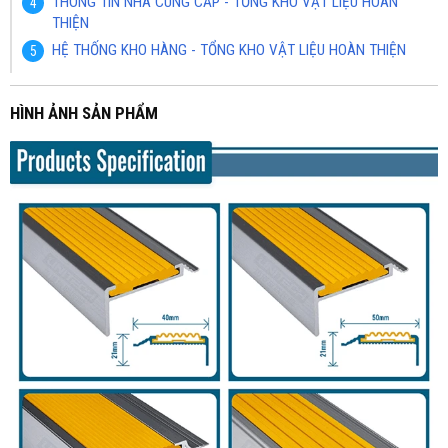
THÔNG TIN NHÀ CUNG CẤP - TỔNG KHO VẬT LIỆU HOÀN
THIỆN
HỆ THỐNG KHO HÀNG - TỔNG KHO VẬT LIỆU HOÀN THIỆN
HÌNH ẢNH SẢN PHẨM