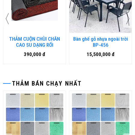
THẢM CUỘN CHÙI CHÂN
Bàn ghế gỗ nhựa ngoài trời
CAO SU DẠNG RỐI
BP-456
390,000 đ
15,500,000 đ
THẢM BÁN CHẠY NHẤT