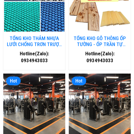
TỔNG KHO THẢM NHỰA
TỔNG KHO GỖ THÔNG ỐP
LƯỚI CHỐNG TRƠN TRƯỢT
TƯỜNG - ỐP TRẦN TỰ
TẠI HỒ CHÍ MINH
NHIÊN TẠI HẢI DƯƠNG
Hotline(Zalo):
Hotline(Zalo):
0934943033
0934943033
Hot
Hot