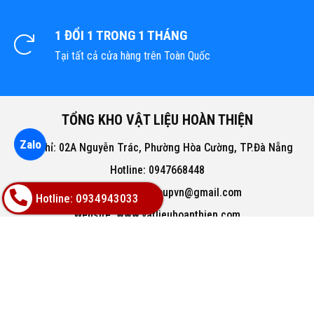
1 ĐỔI 1 TRONG 1 THÁNG
Tại tất cả cửa hàng trên Toàn Quốc
TỔNG KHO VẬT LIỆU HOÀN THIỆN
Zalo
Địa chỉ: 02A Nguyễn Trác, Phường Hòa Cường, TP.Đà Nẵng
Hotline: 0947668448
Email: bachphatgroupvn@gmail.com
Hotline: 0934943033
Website: www.vatlieuhoanthien.com
HỖ TRỢ KHÁCH HÀNG
Hướng dẫn mua hàng