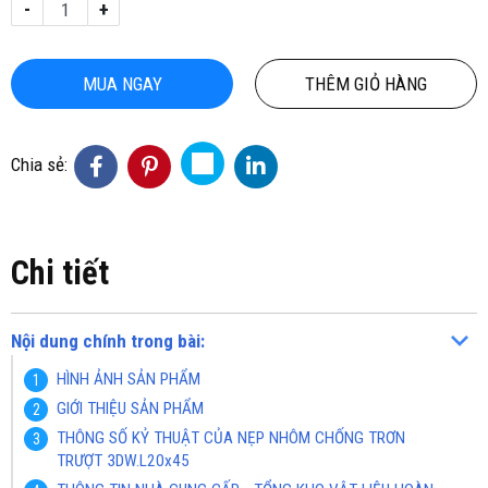
-
+
MUA NGAY
THÊM GIỎ HÀNG
Chia sẻ:
Chi tiết
Nội dung chính trong bài:
HÌNH ẢNH SẢN PHẨM
GIỚI THIỆU SẢN PHẨM
THÔNG SỐ KỶ THUẬT CỦA NẸP NHÔM CHỐNG TRƠN
TRƯỢT 3DW.L20x45