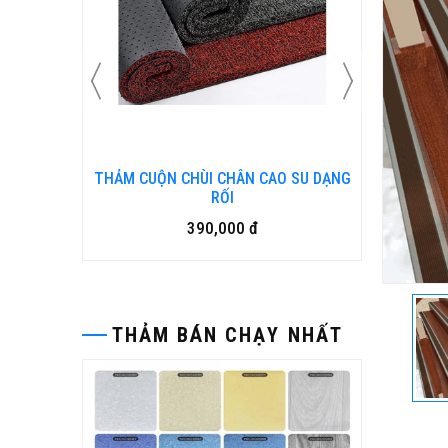
N KIM
THẢM CUỘN CHÙI CHÂN CAO SU DẠNG
Bàn ghế
RỐI
390,000 đ
THẢM BÁN CHẠY NHẤT