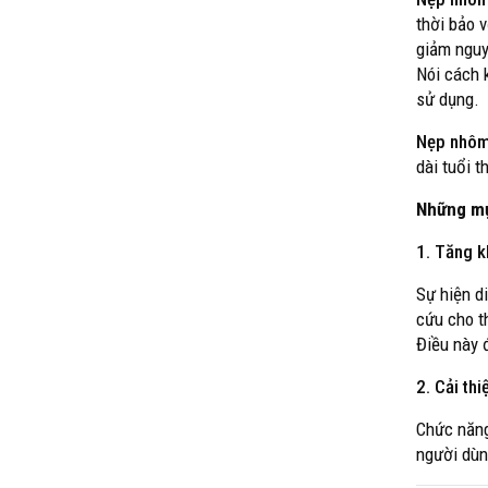
thời bảo v
giảm nguy
Nói cách 
sử dụng.
Nẹp nhôm
dài tuổi 
Những mụ
1.
Tăng k
Sự hiện d
cứu cho t
Điều này 
2.
Cải thi
Chức năng
người dùn