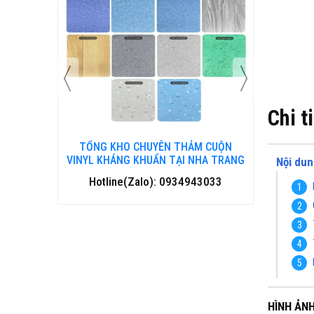
Chi t
 CUỘN
TỔNG KHO CHUYÊN THẢM CUỘN
TỔNG 
HANH HOÁ
VINYL KHÁNG KHUẨN TẠI NHA TRANG
VINYL 
Nội dun
3033
Hotline(Zalo): 0934943033
Hotl
HÌNH ẢN