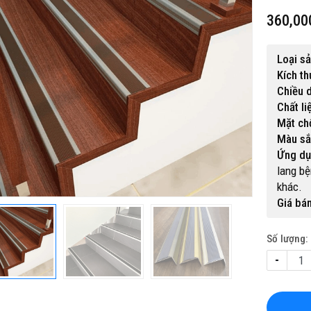
360,00
Loại s
Kích th
Chiều d
Chất li
Mặt ch
 gỗ nhựa ngoài trời BP-456
Màu sắ
15,500,000 đ
Ứng dụ
lang bệ
khác.
Giá bán
Số lượng:
-