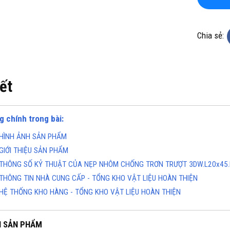
Chia sẻ:
iết
KHO CHUYÊN THẢM CUỘN
TỔNG KHO CHUYÊN THẢM CU
KHÁNG KHUẨN TẠI ĐÀ NẴNG
VINYL KHÁNG KHUẨN TẠI HÀ 
g chính trong bài:
ine(Zalo): 0934943033
Hotline(Zalo): 093494303
HÌNH ẢNH SẢN PHẨM
GIỚI THIỆU SẢN PHẨM
THÔNG SỐ KỶ THUẬT CỦA NẸP NHÔM CHỐNG TRƠN TRƯỢT 3DW.L20x45
THÔNG TIN NHÀ CUNG CẤP - TỔNG KHO VẬT LIỆU HOÀN THIỆN
HỆ THỐNG KHO HÀNG - TỔNG KHO VẬT LIỆU HOÀN THIỆN
H SẢN PHẨM