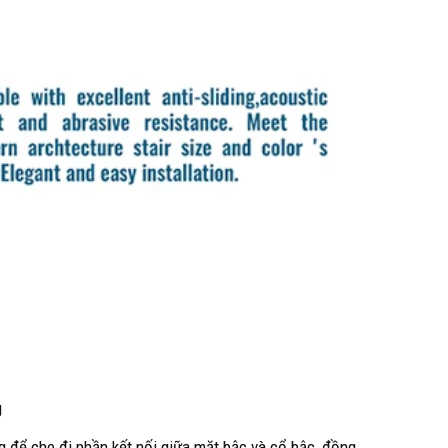
g
 để che đi phần kết nối giữa mặt bậc và cổ bậc, đồng