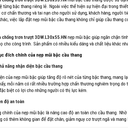
ệ từng bậc thang riêng lẻ. Ngoài việc thể hiện sự hiện đại trong thi
 cơ chấn thương và tai nạn cho người sử dụng, khách hàng, người t
khác, việc lắp đặt nẹp mũi bậc cầu thang không chỉ giúp cầu thang c
 chống trơn trượt 3DW.L30x55.HN
nẹp mũi bậc giúp ngăn chặn tình
thọ cho công trình. Sản phẩm có nhiều kiểu dáng và chất liệu khác nh
c đích chính của nẹp mũi bậc cầu thang
hả năng nhận diện bậc cầu thang
iện của nẹp mũi bậc giúp tăng độ rõ nét của từng bậc thang, mang lạ
hấy, mỗi năm có rất nhiều trường hợp chấn thương nghiêm trọng do 
đặc biệt có lợi cho những người có thị lực kém.
ện độ an toàn
 chính của nẹp mũi bậc là nâng cao độ an toàn cho cầu thang. Nhờ t
g có thêm không gian để đặt chân, giảm nguy cơ trượt ngã và mang l