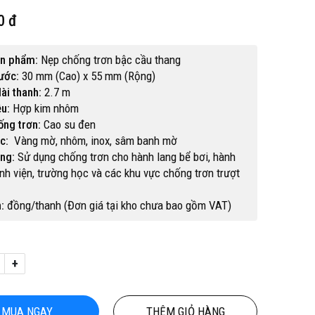
0 đ
ản phẩm:
Nẹp chống trơn bậc cầu thang
ước:
30 mm (Cao) x 55 mm (Rộng)
ài thanh:
2.7 m
ệu:
Hợp kim nhôm
ống trơn:
Cao su đen
c:
Vàng mờ, nhôm, inox, sâm banh mờ
ng:
Sử dụng chống trơn cho hành lang bể bơi, hành
nh viện, trường học và các khu vực chống trơn trượt
:
đồng/thanh (Đơn giá tại kho chưa bao gồm VAT)
+
Hot
MUA NGAY
THÊM GIỎ HÀNG