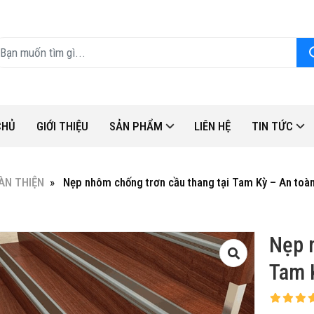
CHỦ
GIỚI THIỆU
SẢN PHẨM
LIÊN HỆ
TIN TỨC
ÀN THIỆN
Nẹp nhôm chống trơn cầu thang tại Tam Kỳ – An toà
Nẹp 
Tam 