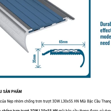
ỆU SẢN PHẨM
 của Nẹp nhôm chống trơn trượt 3DW.L30x55.HN Mũi Bậc Cầu Than
 chống trơn trượt 3DW.L30x55.HN
mũi bậc cầu thang được sử dụng