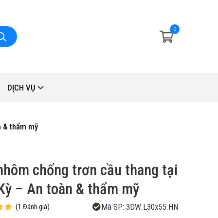
0
DỊCH VỤ
n & thẩm mỹ
nhôm chống trơn cầu thang tại
Kỳ – An toàn & thẩm mỹ
Mã SP:
3DW.L30x55.HN
(
1
Đánh giá
)