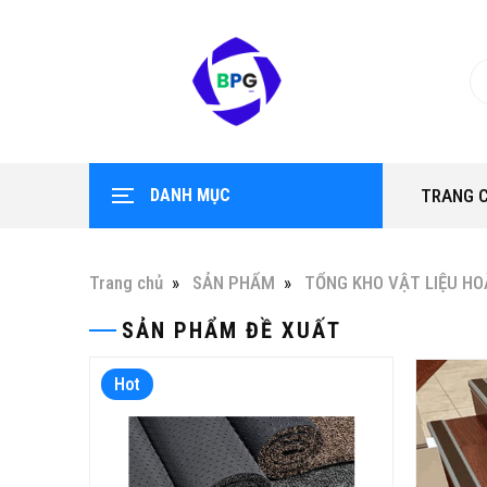
DANH MỤC
TRANG 
Trang chủ
SẢN PHẨM
TỔNG KHO VẬT LIỆU HO
SẢN PHẨM ĐỀ XUẤT
Hot
Hot