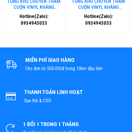
TỔNG KHO CHUYÊN THẢM
TỔNG KHO CHUYÊN THẢM
CUỘN VINYL KHÁNG
CUỘN VINYL KHÁNG
KHUẨN TẠI ĐÀ NẴNG
KHUẨN TẠI HÀ NỘI
Hotline(Zalo):
Hotline(Zalo):
0934943033
0934943033
MIỄN PHÍ GIAO HÀNG
Cho đơn từ 500.000đ trong 10km đầu tiên
THANH TOÁN LINH HOẠT
Qua thẻ & COD
1 ĐỔI 1 TRONG 1 THÁNG