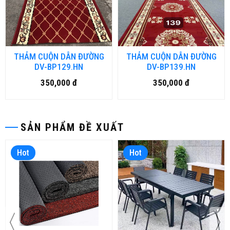
THẢM CUỘN DẪN ĐƯỜNG
THẢM CUỘN DẪN ĐƯỜNG
DV-BP129.HN
DV-BP139.HN
350,000 đ
350,000 đ
SẢN PHẨM ĐỀ XUẤT
Hot
Hot