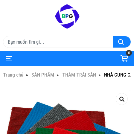
0
Trang chủ
SẢN PHẨM
THẢM TRẢI SÀN
NHÀ CUNG CẤP