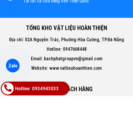
Tại tất cả cửa hàng trên Toàn Quốc
TỔNG KHO VẬT LIỆU HOÀN THIỆN
Địa chỉ: 02A Nguyễn Trác, Phường Hòa Cường, TP.Đà Nẵng
Hotline: 0947668448
Email: bachphatgroupvn@gmail.com
Zalo
Website: www.vatlieuhoanthien.com
Hotline: 0934943033
HỖ TRỢ KHÁCH HÀNG
Hướng dẫn mua hàng
Hướng dẫn thanh toán
Chính sách đổi trả
Chính sách thanh toán