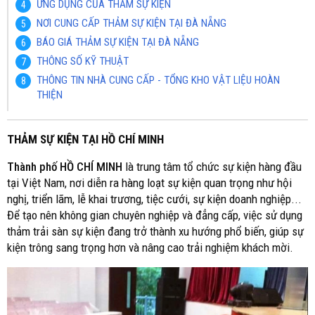
ỨNG DỤNG CỦA THẢM SỰ KIỆN
NƠI CUNG CẤP THẢM SỰ KIỆN TẠI ĐÀ NẴNG
BÁO GIÁ THẢM SỰ KIỆN TẠI ĐÀ NẴNG
THÔNG SỐ KỸ THUẬT
THÔNG TIN NHÀ CUNG CẤP - TỔNG KHO VẬT LIỆU HOÀN
THIỆN
THẢM SỰ KIỆN TẠI HỒ CHÍ MINH
Thành phố HỒ CHÍ MINH
là trung tâm tổ chức sự kiện hàng đầu
tại Việt Nam, nơi diễn ra hàng loạt sự kiện quan trọng như hội
nghị, triển lãm, lễ khai trương, tiệc cưới, sự kiện doanh nghiệp...
Để tạo nên không gian chuyên nghiệp và đẳng cấp, việc sử dụng
thảm trải sàn sự kiện đang trở thành xu hướng phổ biến, giúp sự
kiện trông sang trọng hơn và nâng cao trải nghiệm khách mời.