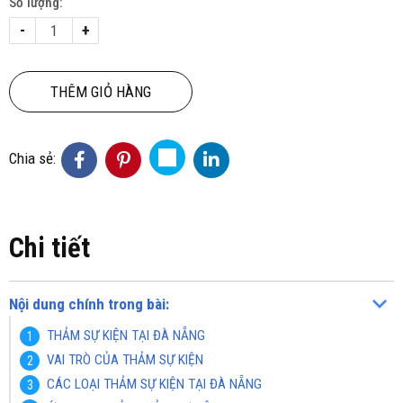
Số lượng:
-
+
THÊM GIỎ HÀNG
Chia sẻ:
Chi tiết
Nội dung chính trong bài:
THẢM SỰ KIỆN TẠI ĐÀ NẴNG
VAI TRÒ CỦA THẢM SỰ KIỆN
CÁC LOẠI THẢM SỰ KIỆN TẠI ĐÀ NẴNG