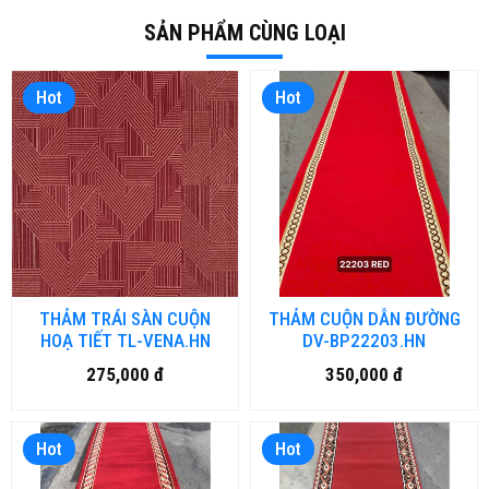
SẢN PHẨM CÙNG LOẠI
Hot
Hot
THẢM TRÁI SÀN CUỘN
THẢM CUỘN DẪN ĐƯỜNG
HOẠ TIẾT TL-VENA.HN
DV-BP22203.HN
275,000 đ
350,000 đ
Hot
Hot