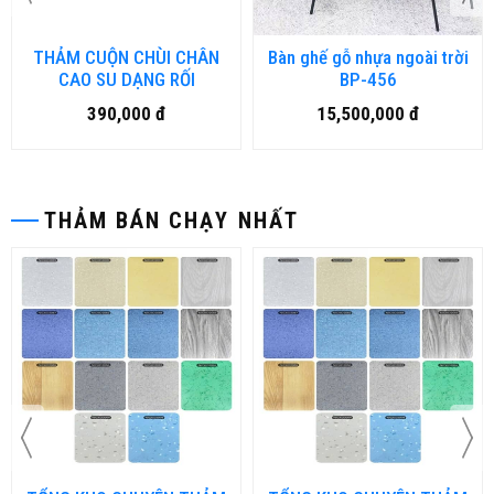
THẢM CUỘN CHÙI CHÂN
Bàn ghế gỗ nhựa ngoài trời
CAO SU DẠNG RỐI
BP-456
390,000 đ
15,500,000 đ
THẢM BÁN CHẠY NHẤT