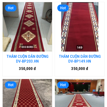
Hot
Hot
THẢM CUỘN DẪN ĐƯỜNG
THẢM CUỘN DẪN ĐƯỜNG
DV-BP203.HN
DV-BP149.HN
350,000 đ
350,000 đ
Hot
Hot