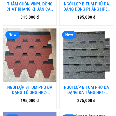
THẢM CUỘN VINYL ĐỒNG
NGÓI LỢP BITUM PHỦ ĐÁ
CHẤT KHÁNG KHUẨN CAO
DẠNG ĐỒNG PHẲNG HP3-
CẤP MA-HMAO.HM-DN
BTUM.BD-DN
315,000 đ
195,000 đ
New
New
NGÓI LỢP BITUM PHỦ ĐÁ
NGÓI LỢP BITUM PHỦ ĐÁ
DẠNG TỔ ONG HP2-
DẠNG ĐA TẦNG HP1-
BTUM.BD-DN
BTUM.BD-DN
195,000 đ
275,000 đ