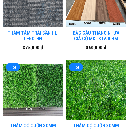
THẢM TẤM TRẢI SÀN HL-
BẬC CẦU THANG NHỰA
LENO-HN
GIẢ GỖ MK--STAIR.HM
375,000 đ
360,000 đ
Hot
Hot
THẢM CỎ CUỘN 30MM
THẢM CỎ CUỘN 30MM