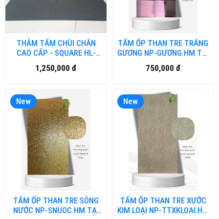
THẢM TẤM CHÙI CHÂN
TẤM ỐP THAN TRE TRÁNG
CAO CẤP - SQUARE HL-
GƯƠNG NP-GƯƠNG.HM TẠI
CC.HN
HỒ CHÍ MINH
1,250,000 đ
750,000 đ
New
New
TẤM ỐP THAN TRE SÓNG
TẤM ỐP THAN TRE XƯỚC
NƯỚC NP-SNUOC.HM TẠI
KIM LOẠI NP-TTXKLOAI.HM