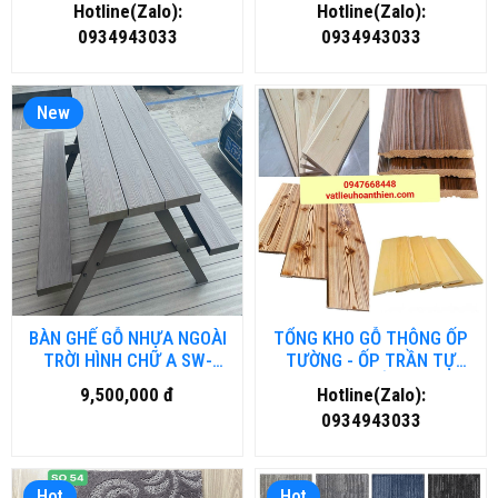
Hotline(Zalo):
Hotline(Zalo):
0934943033
0934943033
New
BÀN GHẾ GỖ NHỰA NGOÀI
TỔNG KHO GỖ THÔNG ỐP
TRỜI HÌNH CHỮ A SW-
TƯỜNG - ỐP TRẦN TỰ
BG.DN.HM
NHIÊN TẠI HẢI DƯƠNG
9,500,000 đ
Hotline(Zalo):
0934943033
Hot
Hot