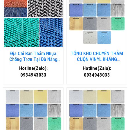
Địa Chỉ Bán Thảm Nhựa
TỔNG KHO CHUYÊN THẢM
Chống Trơn Tại Đà Nẵng
CUỘN VINYL KHÁNG
Chất Lượng, Giá Rẻ
KHUẨN TẠI THANH HOÁ
Hotline(Zalo):
Hotline(Zalo):
0934943033
0934943033