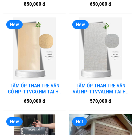
HỒ CHÍ MINH
TẠI HỒ CHÍ MINH
850,000 đ
650,000 đ
New
New
TẤM ỐP THAN TRE VÂN
TẤM ỐP THAN TRE VÂN
GỖ NP-TTVGO.HM TẠI HỒ
VẢI NP-TTVVAI.HM TẠI HỒ
CHÍ MINH
CHÍ MINH
650,000 đ
570,000 đ
New
Hot