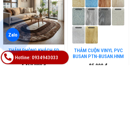
Zalo
THẢM PHÒNG KHÁCH 5D
THẢM CUỘN VINYL PVC
HOA VĂN CAO CẤP HL-
BUSAN PTN-BUSAN.HNM
Hotline: 0934943033
5DHV.HN
4,450,000 đ
85,000 đ
Hot
Hot