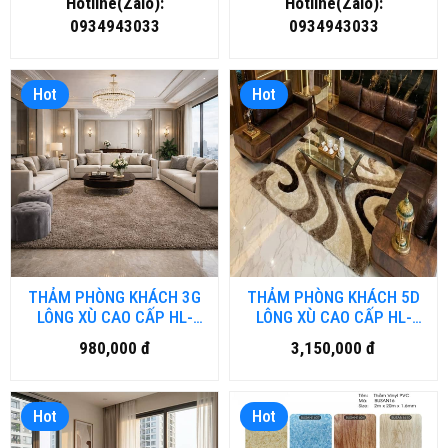
Hotline(Zalo):
Hotline(Zalo):
0934943033
0934943033
Hot
Hot
THẢM PHÒNG KHÁCH 3G
THẢM PHÒNG KHÁCH 5D
LÔNG XÙ CAO CẤP HL-
LÔNG XÙ CAO CẤP HL-
3G.HN
5D.HN
980,000 đ
3,150,000 đ
Hot
Hot