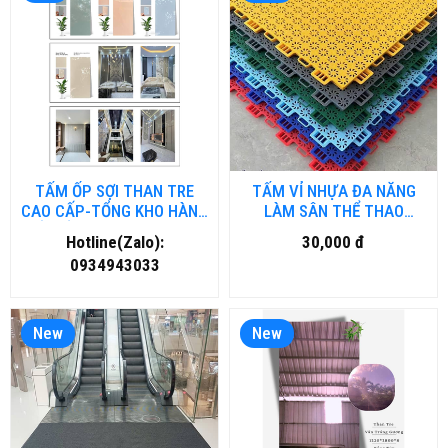
TẤM ỐP SỢI THAN TRE
TẤM VỈ NHỰA ĐA NĂNG
CAO CẤP-TỔNG KHO HÀNG
LÀM SÂN THỂ THAO
TẤM ỐP THAN TRE TẠI ĐÀ
NGOÀI TRỜI
Hotline(Zalo):
30,000 đ
NẴNG
PTN.VINHUA.HNM
0934943033
New
New