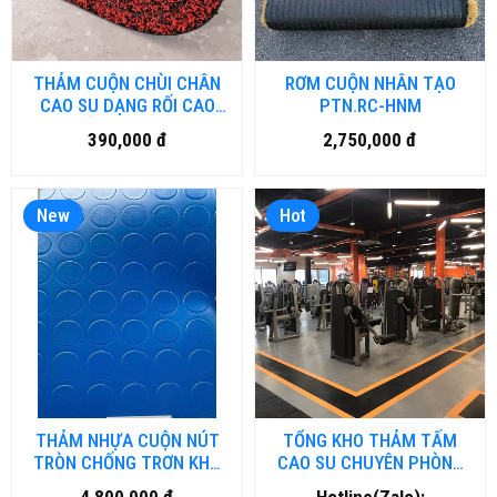
THẢM CUỘN CHÙI CHÂN
RƠM CUỘN NHÂN TẠO
CAO SU DẠNG RỐI CAO
PTN.RC-HNM
CẤP NH-NR.HN
390,000 đ
2,750,000 đ
New
Hot
THẢM NHỰA CUỘN NÚT
TỔNG KHO THẢM TẤM
TRÒN CHỐNG TRƠN KHỔ
CAO SU CHUYÊN PHÒNG
2MX25M NH.DN-HN
GYM- FITNESS TẠI ĐÀ