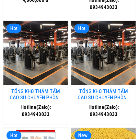
4,800,000 đ
Hotline(Zalo):
NẴNG
0934943033
Hot
Hot
TỔNG KHO THẢM TẤM
TỔNG KHO THẢM TẤM
CAO SU CHUYÊN PHÒNG
CAO SU CHUYÊN PHÒNG
GYM- FITNESS TẠI HÀ NỘI
GYM- FITNESS TẠI HỒ CHÍ
Hotline(Zalo):
Hotline(Zalo):
MINH
0934943033
0934943033
Hot
New