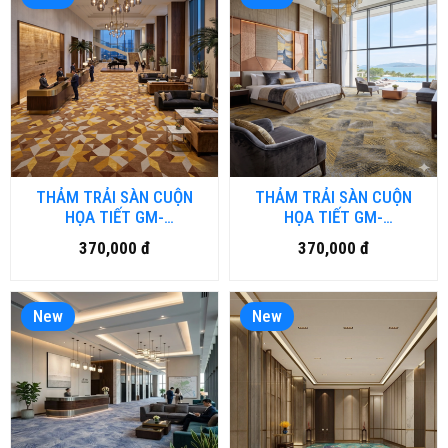
THẢM TRẢI SÀN CUỘN
THẢM TRẢI SÀN CUỘN
HỌA TIẾT GM-
HỌA TIẾT GM-
BRD3.DULUXURY-HNM
BRD2.DULUXURY-HNM
370,000 đ
370,000 đ
New
New