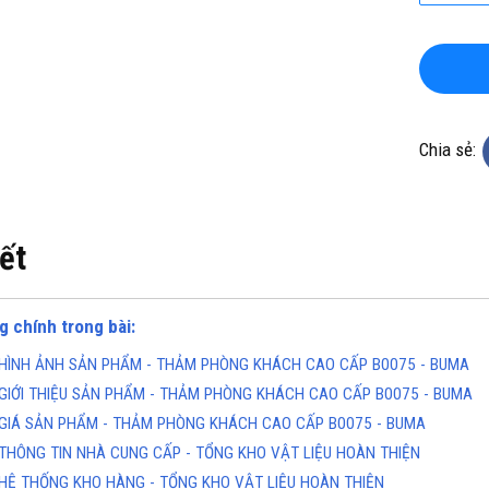
Chia sẻ:
KHO CHUYÊN THẢM CUỘN
TỔNG KHO CHUYÊN THẢM CU
iết
 KHÁNG KHUẨN TẠI HÀ NỘI
VINYL KHÁNG KHUẨN TẠI HỒ 
MINH
ine(Zalo): 0934943033
Hotline(Zalo): 093494303
g chính trong bài:
HÌNH ẢNH SẢN PHẨM - THẢM PHÒNG KHÁCH CAO CẤP B0075 - BUMA
GIỚI THIỆU SẢN PHẨM - THẢM PHÒNG KHÁCH CAO CẤP B0075 - BUMA
GIÁ SẢN PHẨM - THẢM PHÒNG KHÁCH CAO CẤP B0075 - BUMA
THÔNG TIN NHÀ CUNG CẤP - TỔNG KHO VẬT LIỆU HOÀN THIỆN
HỆ THỐNG KHO HÀNG - TỔNG KHO VẬT LIỆU HOÀN THIỆN