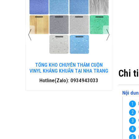
 CUỘN
TỔNG KHO CHUYÊN THẢM CUỘN
TỔNG 
HA TRANG
VINYL KHÁNG KHUẨN TẠI ĐÀ NẴNG
Chi t
VINYL
3033
Hotline(Zalo): 0934943033
Hotl
Nội dun