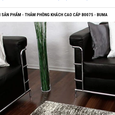
H SẢN PHẨM - THẢM PHÒNG KHÁCH CAO CẤP B0075 - BUMA