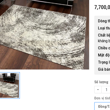
7,700,
Dòng t
Loại t
Chất li
kháng 
Chiều c
Mật độ 
Trọng l
Giá bán
Số lượng:
-
Đơn vị tín
Đồng/