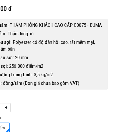
000 đ
hảm:
THẢM PHÒNG KHÁCH CAO CẤP B0075 - BUMA
hảm:
Thảm lông xù
ệu sợi:
Polyester có độ đàn hồi cao, rất mềm mại,
bám bẩn
ao sợi:
20 mm
sợi:
256.000 điểm/m2
ượng trung bình:
3,5 kg/m2
:
đồng/tấm (Đơn giá chưa bao gồm VAT)
+
Hot
h
Tấm