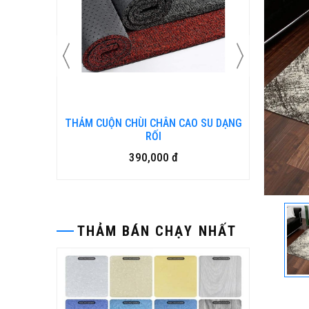
 SU DẠNG
Bàn ghế gỗ nhựa ngoài trời BP-456
15,500,000 đ
THẢM BÁN CHẠY NHẤT