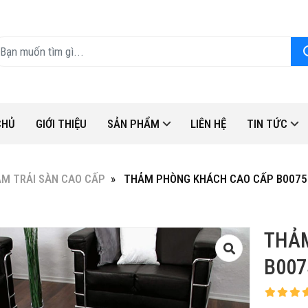
CHỦ
GIỚI THIỆU
SẢN PHẨM
LIÊN HỆ
TIN TỨC
M TRẢI SÀN CAO CẤP
THẢM PHÒNG KHÁCH CAO CẤP B0075
THẢ
B007