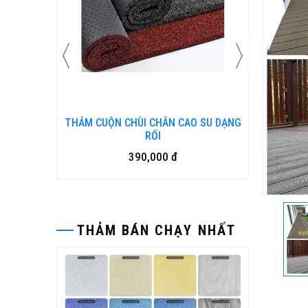
N KIM
THẢM CUỘN CHÙI CHÂN CAO SU DẠNG
Bàn ghế
RỐI
390,000 đ
THẢM BÁN CHẠY NHẤT