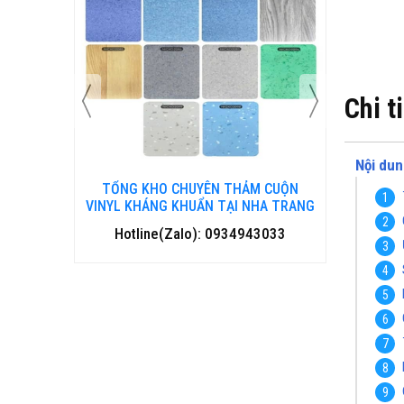
Chi t
Nội dun
 CUỘN
TỔNG KHO CHUYÊN THẢM CUỘN
TỔNG 
HANH HOÁ
VINYL KHÁNG KHUẨN TẠI NHA TRANG
VINYL 
3033
Hotline(Zalo): 0934943033
Hotl