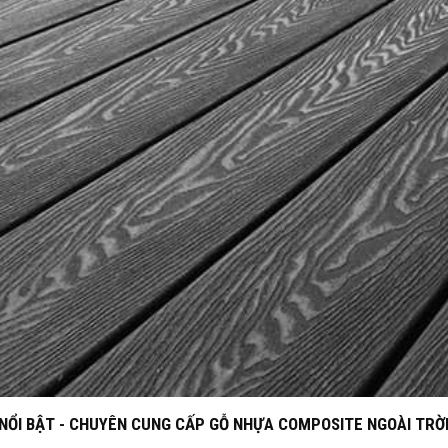
NỔI BẬT - CHUYÊN CUNG CẤP GỖ NHỰA COMPOSITE NGOÀI TRỜI