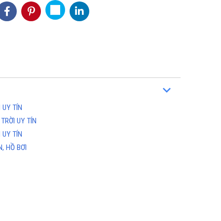
ỘN
TỔNG KHO CHUYÊN THẢM CUỘN
THẢM CUỘN
 UY TÍN
NỘI
VINYL KHÁNG KHUẨN TẠI HỒ CHÍ
TRỜI UY TÍN
MINH
3
Hotline(Zalo): 0934943033
 UY TÍN
, HỒ BƠI