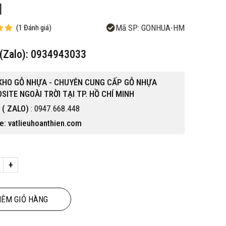
H
Mã SP:
GONHUA-HM
(
1
Đánh giá
)
e(Zalo): 0934943033
KHO GỖ NHỰA - CHUYÊN CUNG CẤP GỖ NHỰA
ITE NGOÀI TRỜI TẠI TP. HỒ CHÍ MINH
e ( ZALO)
: 0947.668.448
e: vatlieuhoanthien.com
+
Hot
ÊM GIỎ HÀNG