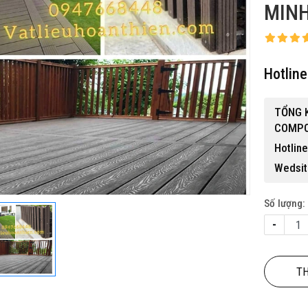
MIN
Hotlin
TỔNG 
 gỗ nhựa ngoài trời BP-456
COMPOS
15,500,000 đ
Hotlin
Wedsit
Số lượng:
-
TH