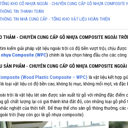
TỔNG KHO GỖ NHỰA NGOÀI - CHUYÊN CUNG CẤP GỖ NHỰA COMPOSITE NG
THÔNG TIN THANH TOÁN
THÔNG TIN NHÀ CUNG CẤP - TỔNG KHO VẬT LIỆU HOÀN THIỆN
O THẢM - CHUYÊN CUNG CẤP GỖ NHỰA COMPOSITE NGOÀI TRỜI
tìm kiếm giải pháp vật liệu ngoài trời có độ bền vượt trội, chịu đượ
 nhựa Composite (WPC
)
chính là lựa chọn hàng đầu cho các công t
ỆU SẢN PHẨM - CHUYÊN CUNG CẤP GỖ NHỰA COMPOSITE NGOÀI 
Composite (Wood Plastic Composite – WPC)
là vật liệu kết hợp g
là loại vật liệu có độ bền cao, không bị mục, không mối mọt, và đặc 
oài trời là vật liệu lát sàn được sản xuất từ gỗ với những đặc điểm
g gỗ chất lượng lại có giá thành khá đắt đỏ, còn những loại gỗ ph
khắc nghiệt của thời tiết. Để thay thế cho sàn gỗ thông thường, các 
goài trời (hay còn gọi là gỗ nhựa composite).