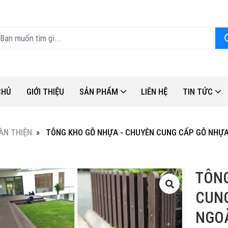
CHỦ
GIỚI THIỆU
SẢN PHẨM
LIÊN HỆ
TIN TỨC
ÀN THIỆN
TÔNG KHO GỖ NHỰA - CHUYÊN CUNG CẤP GỖ NHỰA C
TÔNG
CUNG
NGOÀ