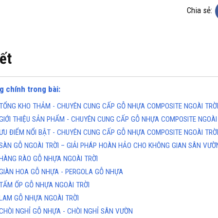
Chia sẻ:
iết
g chính trong bài:
KHO CHUYÊN THẢM CUỘN
TỔNG KHO CHUYÊN THẢM CU
TỔNG KHO THẢM - CHUYÊN CUNG CẤP GỖ NHỰA COMPOSITE NGOÀI TRỜI
KHÁNG KHUẨN TẠI ĐÀ NẴNG
VINYL KHÁNG KHUẨN TẠI HÀ 
GIỚI THIỆU SẢN PHẨM - CHUYÊN CUNG CẤP GỖ NHỰA COMPOSITE NGOÀI 
ine(Zalo): 0934943033
Hotline(Zalo): 093494303
ƯU ĐIỂM NỔI BẬT - CHUYÊN CUNG CẤP GỖ NHỰA COMPOSITE NGOÀI TRỜI
SÀN GỖ NGOÀI TRỜI – GIẢI PHÁP HOÀN HẢO CHO KHÔNG GIAN SÂN VƯỜN
HÀNG RÀO GỖ NHỰA NGOÀI TRỜI
GIÀN HOA GỖ NHỰA - PERGOLA GỖ NHỰA
TẤM ỐP GỖ NHỰA NGOÀI TRỜI
LAM GỖ NHỰA NGOÀI TRỜI
CHÒI NGHỈ GỖ NHỰA - CHÒI NGHỈ SÂN VƯỜN