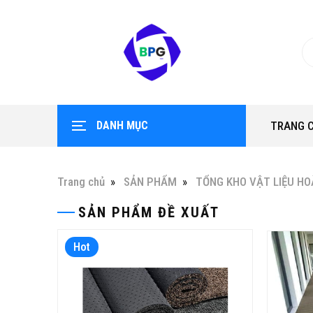
DANH MỤC
TRANG 
Trang chủ
SẢN PHẨM
TỔNG KHO VẬT LIỆU HO
SẢN PHẨM ĐỀ XUẤT
Hot
Hot