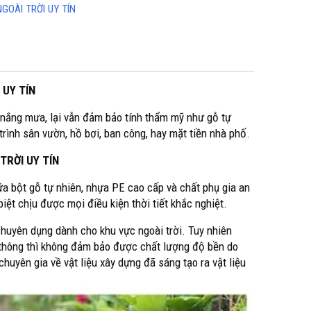
OÀI TRỜI UY TÍN
 UY TÍN
c nắng mưa, lại vẫn đảm bảo tính thẩm mỹ như gỗ tự
rình sân vườn, hồ bơi, ban công, hay mặt tiền nhà phố.
TRỜI UY TÍN
iữa bột gỗ tự nhiên, nhựa PE cao cấp và chất phụ gia an
biệt chịu được mọi điều kiện thời tiết khắc nghiệt.
 chuyên dụng dành cho khu vực ngoài trời. Tuy nhiên
ổ thông thì không đảm bảo được chất lượng độ bền do
chuyên gia về vật liệu xây dựng đã sáng tạo ra vật liệu