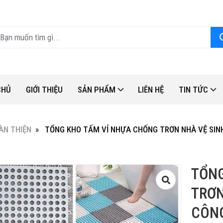
CHỦ
GIỚI THIỆU
SẢN PHẨM
LIÊN HỆ
TIN TỨC
ÀN THIỆN
TỔNG KHO TẤM VỈ NHỰA CHỐNG TRƠN NHÀ VỆ SINH 
TỔNG
TRƠN
CÔNG