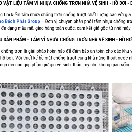
 VẬT LIỆU TẤM VỈ NHỰA CHỐNG TRƠN NHÀ VỆ SINH - HỒ BƠI - 
g tìm kiếm tấm nhựa chống trơn chống trượt chất lượng cao với giá t
ho Bách Phát Group
– Đơn vị chuyên phân phối tấm nhựa chống trơn
, đa dạng mẫu mã, giao hàng toàn quốc, cam kết giá gốc từ nhà máy.
ỆU SẢN PHẨM - TẤM VỈ NHỰA CHỐNG TRƠN NHÀ VỆ SINH - HỒ BƠ
chống trơn là giải pháp hoàn hảo để đảm bảo an toàn cho các khu v
 hồ bơi. Với thiết kế bề mặt chống trượt cùng khả năng thoát nước 
é ngã mà còn góp phần giữ gìn vệ sinh, thẩm mỹ cho không gian sống.