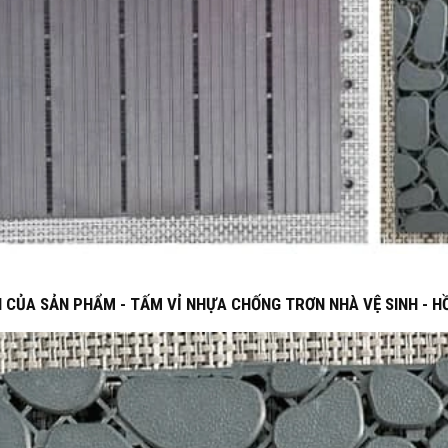
 CỦA SẢN PHẨM - TẤM VỈ NHỰA CHỐNG TRƠN NHÀ VỆ SINH - HỒ