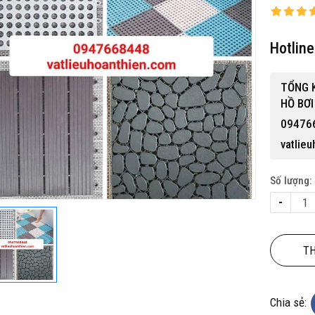
Hotlin
TỔNG 
HỒ BƠI
09476
 gỗ nhựa ngoài trời BP-456
vatlie
15,500,000 đ
Số lượng:
-
TH
Chia sẻ: