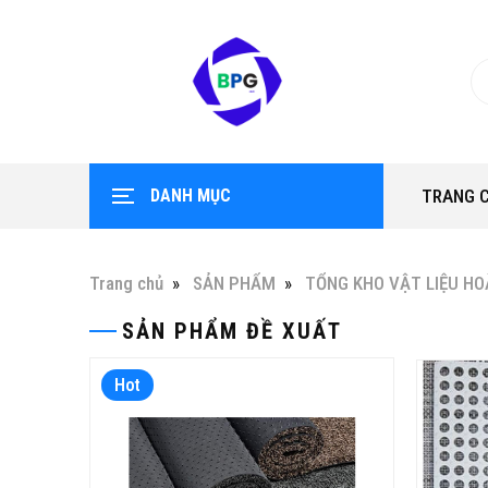
DANH MỤC
TRANG 
Trang chủ
SẢN PHẨM
TỔNG KHO VẬT LIỆU HO
SẢN PHẨM ĐỀ XUẤT
Hot
Hot