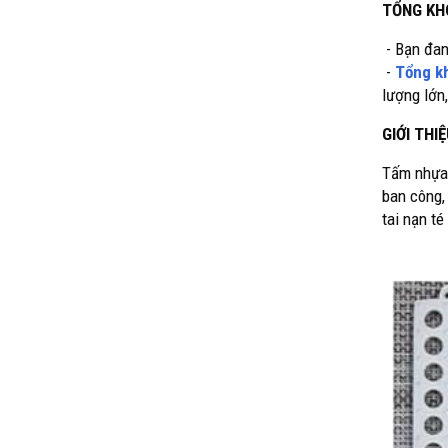
TỔNG KHO
Bạn đan
-
-
Tổng k
lượng lớn
GIỚI THI
Tấm nhựa 
ban công,
tai nạn t