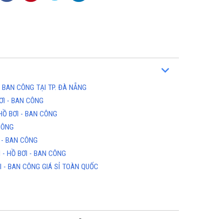
 BAN CÔNG TẠI TP. ĐÀ NẴNG
ƠI - BAN CÔNG
ỘN
TỔNG KHO CHUYÊN THẢM CUỘN
THẢM CUỘN
NỘI
VINYL KHÁNG KHUẨN TẠI HỒ CHÍ
HỒ BƠI - BAN CÔNG
MINH
3
Hotline(Zalo): 0934943033
CÔNG
 - BAN CÔNG
- HỒ BƠI - BAN CÔNG
 - BAN CÔNG GIÁ SỈ TOÀN QUỐC