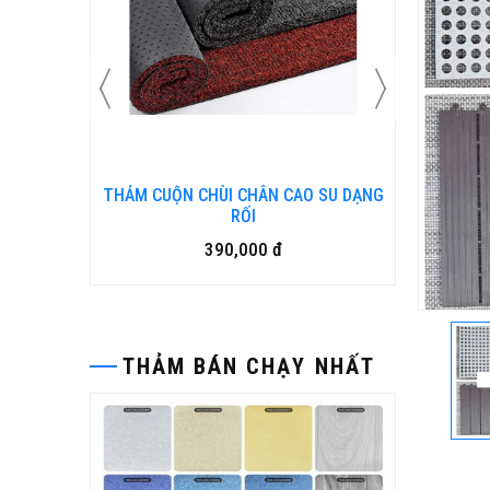
N KIM
THẢM CUỘN CHÙI CHÂN CAO SU DẠNG
Bàn ghế
RỐI
390,000 đ
THẢM BÁN CHẠY NHẤT