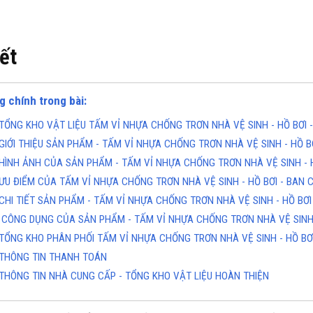
iết
g chính trong bài:
TỔNG KHO VẬT LIỆU TẤM VỈ NHỰA CHỐNG TRƠN NHÀ VỆ SINH - HỒ BƠI -
GIỚI THIỆU SẢN PHẨM - TẤM VỈ NHỰA CHỐNG TRƠN NHÀ VỆ SINH - HỒ B
KHO CHUYÊN THẢM CUỘN
TỔNG KHO CHUYÊN THẢM CU
KHÁNG KHUẨN TẠI ĐÀ NẴNG
VINYL KHÁNG KHUẨN TẠI HÀ 
HÌNH ẢNH CỦA SẢN PHẨM - TẤM VỈ NHỰA CHỐNG TRƠN NHÀ VỆ SINH - 
ine(Zalo): 0934943033
Hotline(Zalo): 093494303
ƯU ĐIỂM CỦA TẤM VỈ NHỰA CHỐNG TRƠN NHÀ VỆ SINH - HỒ BƠI - BAN 
CHI TIẾT SẢN PHẨM - TẤM VỈ NHỰA CHỐNG TRƠN NHÀ VỆ SINH - HỒ BƠI
CÔNG DỤNG CỦA SẢN PHẨM - TẤM VỈ NHỰA CHỐNG TRƠN NHÀ VỆ SINH 
TỔNG KHO PHÂN PHỐI TẤM VỈ NHỰA CHỐNG TRƠN NHÀ VỆ SINH - HỒ BƠI
THÔNG TIN THANH TOÁN
THÔNG TIN NHÀ CUNG CẤP - TỔNG KHO VẬT LIỆU HOÀN THIỆN