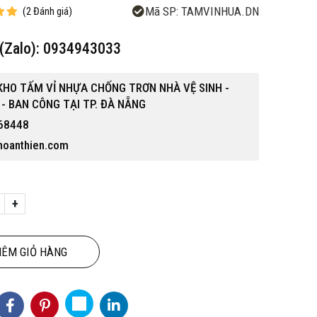
Mã SP:
TAMVINHUA.DN
(
2
Đánh giá
)
e(Zalo): 0934943033
KHO TẤM VỈ NHỰA CHỐNG TRƠN NHÀ VỆ SINH -
 - BAN CÔNG TẠI TP. ĐÀ NẴNG
68448
uhoanthien.com
+
ÊM GIỎ HÀNG
Hot