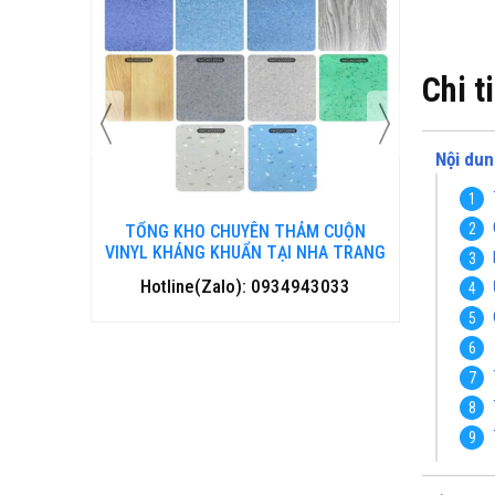
Chi t
Nội dun
 CUỘN
TỔNG KHO CHUYÊN THẢM CUỘN
TỔNG 
HANH HOÁ
VINYL KHÁNG KHUẨN TẠI NHA TRANG
VINYL 
3033
Hotline(Zalo): 0934943033
Hotl