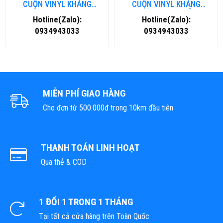
CUỘN VINYL KHÁNG
CUỘN VINYL KHÁNG
KHUẨN TẠI NHA TRANG
KHUẨN TẠI ĐÀ NẴNG
Hotline(Zalo):
Hotline(Zalo):
0934943033
0934943033
MIỄN PHÍ GIAO HÀNG
Cho đơn từ 500.000đ trong 10km đầu tiên
THANH TOÁN LINH HOẠT
Qua thẻ & COD
1 ĐỔI 1 TRONG 1 THÁNG
Tại tất cả cửa hàng trên Toàn Quốc