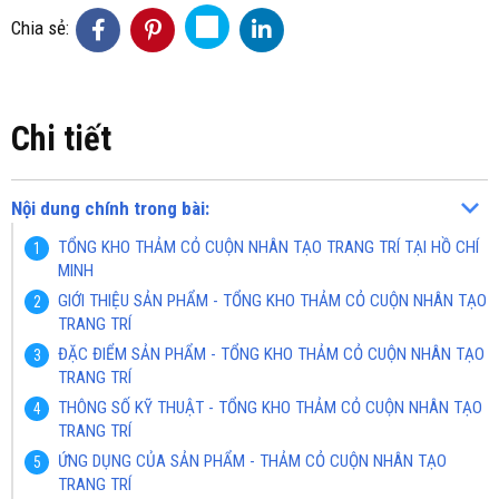
Chia sẻ:
Chi tiết
Nội dung chính trong bài:
TỔNG KHO THẢM CỎ CUỘN NHÂN TẠO TRANG TRÍ TẠI HỒ CHÍ
MINH
GIỚI THIỆU SẢN PHẨM - TỔNG KHO THẢM CỎ CUỘN NHÂN TẠO
TRANG TRÍ
ĐẶC ĐIỂM SẢN PHẨM - TỔNG KHO THẢM CỎ CUỘN NHÂN TẠO
TRANG TRÍ
THÔNG SỐ KỸ THUẬT - TỔNG KHO THẢM CỎ CUỘN NHÂN TẠO
TRANG TRÍ
ỨNG DỤNG CỦA SẢN PHẨM - THẢM CỎ CUỘN NHÂN TẠO
TRANG TRÍ