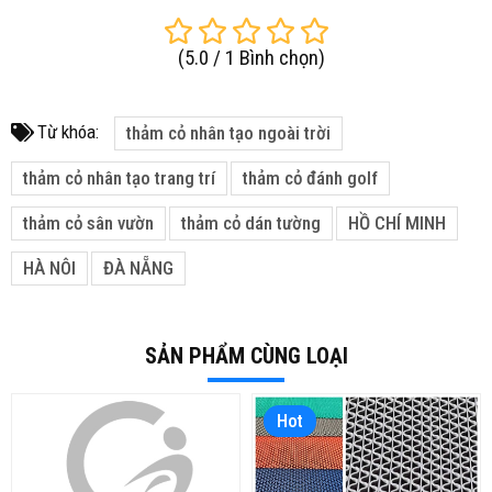
(
5.0
/
1
Bình chọn
)
Từ khóa:
thảm cỏ nhân tạo ngoài trời
thảm cỏ nhân tạo trang trí
thảm cỏ đánh golf
thảm cỏ sân vườn
thảm cỏ dán tường
HỒ CHÍ MINH
HÀ NÔI
ĐÀ NẴNG
SẢN PHẨM CÙNG LOẠI
Hot