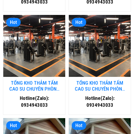
0934943033
0934943033
Hot
Hot
TỔNG KHO THẢM TẤM
TỔNG KHO THẢM TẤM
CAO SU CHUYÊN PHÒNG
CAO SU CHUYÊN PHÒNG
GYM- FITNESS TẠI HÀ NỘI
GYM- FITNESS TẠI HỒ CHÍ
Hotline(Zalo):
Hotline(Zalo):
MINH
0934943033
0934943033
Hot
Hot