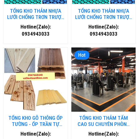
TỔNG KHO THẢM NHỰA
TỔNG KHO THẢM NHỰA
LƯỚI CHỐNG TRƠN TRƯỢT
LƯỚI CHỐNG TRƠN TRƯỢT
TẠI HÀ NỘI
TẠI HỒ CHÍ MINH
Hotline(Zalo):
Hotline(Zalo):
0934943033
0934943033
Hot
TỔNG KHO GỖ THÔNG ỐP
TỔNG KHO THẢM TẤM
TƯỜNG - ỐP TRẦN TỰ
CAO SU CHUYÊN PHÒNG
NHIÊN TẠI HẢI DƯƠNG
GYM- FITNESS TẠI ĐÀ
Hotline(Zalo):
Hotline(Zalo):
NẴNG