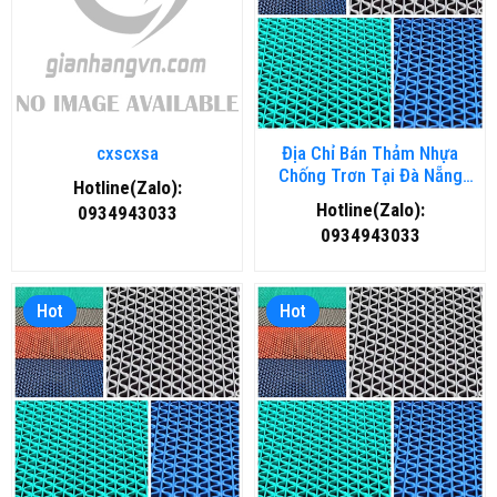
cxscxsa
Địa Chỉ Bán Thảm Nhựa
Chống Trơn Tại Đà Nẵng
Hotline(Zalo):
Chất Lượng, Giá Rẻ
Hotline(Zalo):
0934943033
0934943033
Hot
Hot