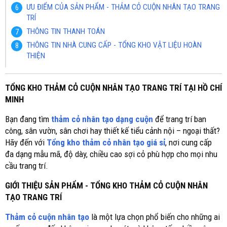
ƯU ĐIỂM CỦA SẢN PHẨM - THẢM CỎ CUỘN NHÂN TẠO TRANG
TRÍ
THÔNG TIN THANH TOÁN
THÔNG TIN NHÀ CUNG CẤP - TỔNG KHO VẬT LIỆU HOÀN
THIỆN
TỔNG KHO THẢM CỎ CUỘN NHÂN TẠO TRANG TRÍ TẠI HỒ CHÍ
MINH
Bạn đang tìm
thảm cỏ nhân tạo dạng cuộn
để trang trí ban
công, sân vườn, sân chơi hay thiết kế tiểu cảnh nội – ngoại thất?
Hãy đến với
Tổng kho thảm cỏ nhân tạo giá sỉ
, nơi cung cấp
đa dạng mẫu mã, độ dày, chiều cao sợi cỏ phù hợp cho mọi nhu
cầu trang trí.
GIỚI THIỆU SẢN PHẨM - TỔNG KHO THẢM CỎ CUỘN NHÂN
TẠO TRANG TRÍ
Thảm cỏ cuộn nhân tạo
là một lựa chọn phổ biến cho những ai