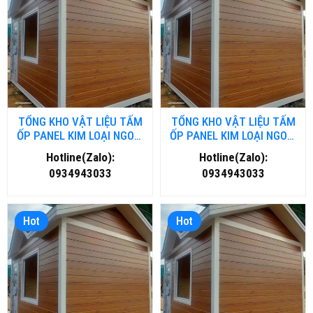
TỔNG KHO VẬT LIỆU TẤM
TỔNG KHO VẬT LIỆU TẤM
ỐP PANEL KIM LOẠI NGOÀI
ỐP PANEL KIM LOẠI NGOÀI
TRỜI TẠI NGHỆ AN
TRỜI TẠI THANH HOÁ
Hotline(Zalo):
Hotline(Zalo):
0934943033
0934943033
Hot
Hot