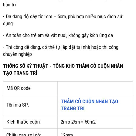
bảo trì
- Đa dạng độ dày từ 1cm – 5cm, phù hợp nhiều mục đích sử
dụng
- An toàn cho trẻ em và vật nuôi, không gây kích ứng da
- Thi công dễ dàng, có thể tự lắp đặt tại nhà hoặc thi công
chuyên nghiệp
THÔNG SỐ KỸ THUẬT - TỔNG KHO THẢM CỎ CUỘN NHÂN
TẠO TRANG TRÍ
Mã QR code:
THẢM CỎ CUỘN NHÂN TẠO
Tên mã SP:
TRANG TRÍ
Kích thước cuộn:
2m x 25m = 50m2
Chiều cao sợi cỏ:
12mm