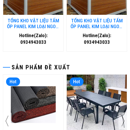
TỔNG KHO VẬT LIỆU TẤM
TỔNG KHO VẬT LIỆU TẤM
ỐP PANEL KIM LOẠI NGOÀI
ỐP PANEL KIM LOẠI NGOÀI
TRỜI TẠI ĐÀ NĂNG
TRỜI TẠI HỒ CHÍ MINH
Hotline(Zalo):
Hotline(Zalo):
0934943033
0934943033
SẢN PHẨM ĐỀ XUẤT
Hot
Hot