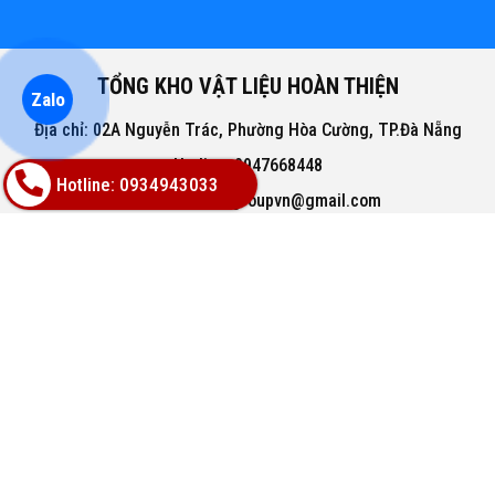
TỔNG KHO VẬT LIỆU HOÀN THIỆN
Zalo
Địa chỉ: 02A Nguyễn Trác, Phường Hòa Cường, TP.Đà Nẵng
Hotline: 0947668448
Hotline: 0934943033
Email: bachphatgroupvn@gmail.com
Website: www.vatlieuhoanthien.com
HỖ TRỢ KHÁCH HÀNG
Hướng dẫn mua hàng
Hướng dẫn thanh toán
Chính sách đổi trả
Chính sách thanh toán