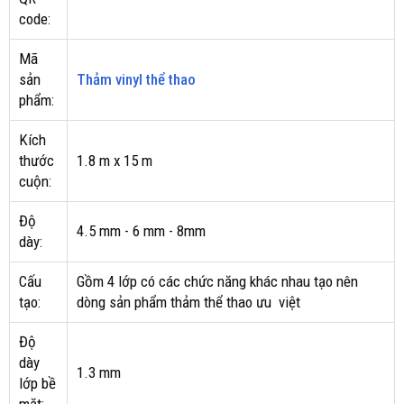
code:
Mã
sản
Thảm vinyl thể thao
phẩm:
Kích
thước
1.8 m x 15 m
cuộn:
Độ
4.5 mm - 6 mm - 8mm
dày:
Cấu
Gồm 4 lớp có các chức năng khác nhau tạo nên
tạo:
dòng sản phẩm thảm thể thao ưu việt
Độ
dày
1.3 mm
lớp bề