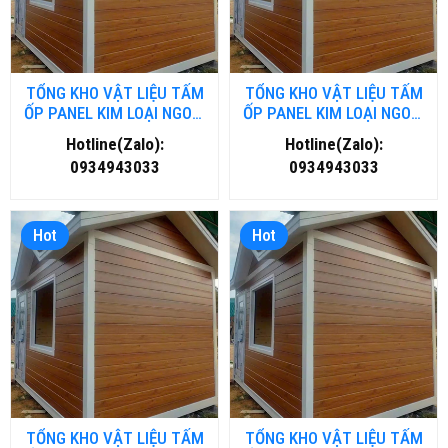
TỔNG KHO VẬT LIỆU TẤM
TỔNG KHO VẬT LIỆU TẤM
ỐP PANEL KIM LOẠI NGOÀI
ỐP PANEL KIM LOẠI NGOÀI
TRỜI TẠI THANH HOÁ
TRỜI TẠI ĐÀ NĂNG
Hotline(Zalo):
Hotline(Zalo):
0934943033
0934943033
Hot
Hot
TỔNG KHO VẬT LIỆU TẤM
TỔNG KHO VẬT LIỆU TẤM