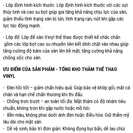
- Lớp định hình kích thước: Lớp định hình kích thước với các sợi
thủy tinh và cao su bọt giúp gia tăng khả năng chịu lực của sàn,
giảm thiếu tình trạng sàn bị lún, tình trạng rạn, nứt khi gặp các
lực tác động mạnh.
- Lớp đế: Lớp đế sàn Vinyl thể thao được thiết kế chắc chắn
gồm các lớp bọt cao su nhuyễn liên kết dính chặt vào nhau giúp
tăng cường độ bám của sàn lên bề mặt, tăng cường khả năng
chống sốc cho sàn.
ƯU ĐIỂM CỦA SẢN PHẨM - TỔNG KHO THẢM THỂ THAO
VINYL
- Đàn hồi tốt – giảm chấn hiệu quả: Giúp bảo vệ khớp gối, mắt cá
chân và hạn chế chấn thương khi thi đấu.
- Chống trơn trượt – an toàn tối đa: Mặt thảm có độ nhám tiêu
chuẩn, không trơn khi gặp nước hoặc mồ hôi.
- Bền màu, không phai dưới ánh đèn hoặc điều hòa: Giữ thẩm mỹ
lâu dài cho mặt sân.
- Dễ vệ sinh, bảo trì đơn giản: Không đọng bụi bẩn, dễ lau chùi