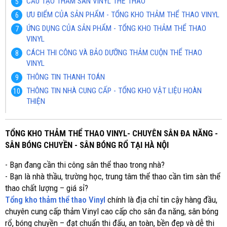
CẤU TẠO THẢM SÀN VINYL THỂ THAO
ƯU ĐIỂM CỦA SẢN PHẨM - TỔNG KHO THẢM THỂ THAO VINYL
ỨNG DỤNG CỦA SẢN PHẨM - TỔNG KHO THẢM THỂ THAO
VINYL
CÁCH THI CÔNG VÀ BẢO DƯỠNG THẢM CUỘN THỂ THAO
VINYL
THÔNG TIN THANH TOÁN
THÔNG TIN NHÀ CUNG CẤP - TỔNG KHO VẬT LIỆU HOÀN
THIỆN
TỔNG KHO THẢM THỂ THAO VINYL- CHUYÊN SÂN ĐA NĂNG -
SÂN BÓNG CHUYỀN - SÂN BÓNG RỔ TẠI HÀ NỘI
- Bạn đang cần thi công sân thể thao trong nhà?
- Bạn là nhà thầu, trường học, trung tâm thể thao cần tìm sàn thể
thao chất lượng – giá sỉ?
Tổng kho thảm thể thao Vinyl
chính là địa chỉ tin cậy hàng đầu,
chuyên cung cấp thảm Vinyl cao cấp cho sân đa năng, sân bóng
rổ, bóng chuyền – đạt chuẩn thi đấu, an toàn, bền đẹp và dễ thi