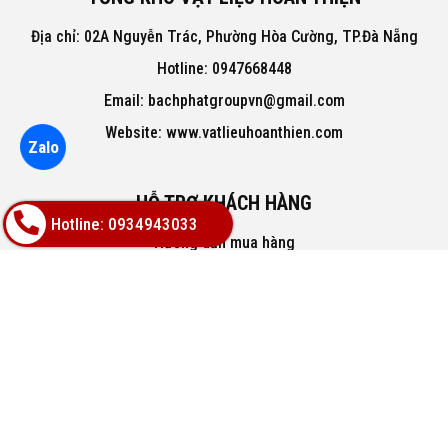
Địa chỉ: 02A Nguyễn Trác, Phường Hòa Cường, TP.Đà Nẵng
Hotline: 0947668448
Email: bachphatgroupvn@gmail.com
Website: www.vatlieuhoanthien.com
Zalo
HỖ TRỢ KHÁCH HÀNG
Hotline: 0934943033
Hướng dẫn mua hàng
Hướng dẫn thanh toán
Chính sách đổi trả
Chính sách thanh toán
VỀ CHÚNG TÔI