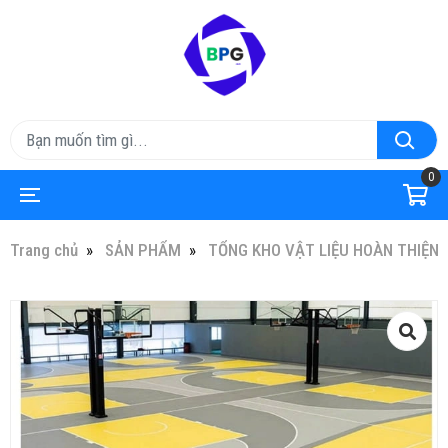
0
Trang chủ
SẢN PHẨM
TỔNG KHO VẬT LIỆU HOÀN THIỆN