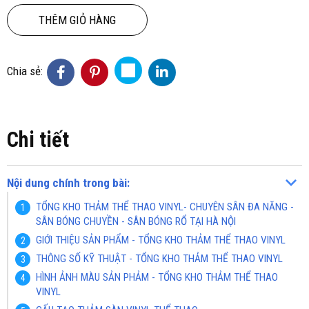
THÊM GIỎ HÀNG
Chia sẻ:
Chi tiết
Nội dung chính trong bài:
TỔNG KHO THẢM THỂ THAO VINYL- CHUYÊN SÂN ĐA NĂNG -
SÂN BÓNG CHUYỀN - SÂN BÓNG RỔ TẠI HÀ NỘI
GIỚI THIỆU SẢN PHẨM - TỔNG KHO THẢM THỂ THAO VINYL
THÔNG SỐ KỸ THUẬT - TỔNG KHO THẢM THỂ THAO VINYL
HÌNH ẢNH MÀU SẢN PHẢM - TỔNG KHO THẢM THỂ THAO
VINYL