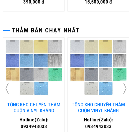
390,000 đ
15,500,000 đ
THẢM BÁN CHẠY NHẤT
TỔNG KHO CHUYÊN THẢM
TỔNG KHO CHUYÊN THẢM
CUỘN VINYL KHÁNG
CUỘN VINYL KHÁNG
KHUẨN TẠI ĐÀ NẴNG
KHUẨN TẠI HÀ NỘI
Hotline(Zalo):
Hotline(Zalo):
0934943033
0934943033