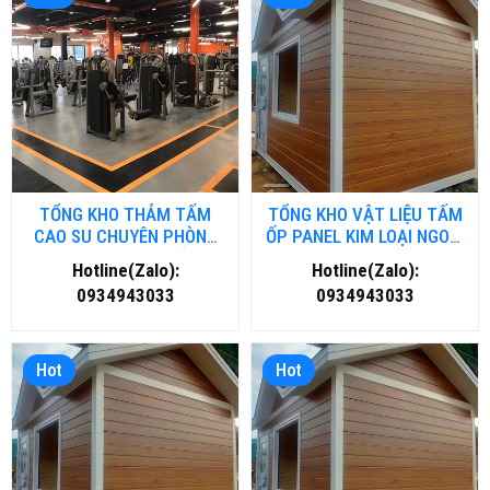
TỔNG KHO THẢM TẤM
TỔNG KHO VẬT LIỆU TẤM
CAO SU CHUYÊN PHÒNG
ỐP PANEL KIM LOẠI NGOÀI
GYM- FITNESS TẠI HỒ CHÍ
TRỜI TẠI NGHỆ AN
Hotline(Zalo):
Hotline(Zalo):
MINH
0934943033
0934943033
Hot
Hot