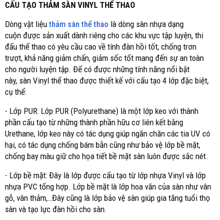
CẤU TẠO THẢM SÀN VINYL THỂ THAO
Dòng vật liệu
thảm sàn thể thao
là dòng sàn nhựa dạng
cuộn được sản xuất dành riêng cho các khu vực tập luyện, thi
đấu thể thao có yêu cầu cao về tính đàn hồi tốt, chống trơn
trượt, khả năng giảm chấn, giảm sốc tốt mang đến sự an toàn
cho người luyện tập. Để có được những tính năng nổi bật
này, sàn Vinyl thể thao được thiết kế với cấu tạo 4 lớp đặc biệt,
cụ thể:
- Lớp PUR: Lớp PUR (Polyurethane) là một lớp keo với thành
phần cấu tạo từ những thành phần hữu cơ liên kết bằng
Urethane, lớp keo này có tác dụng giúp ngăn chăn các tia UV có
hại, có tác dụng chống bám bẫn cũng như bảo vệ lớp bề mặt,
chống bay màu giữ cho họa tiết bề mặt sàn luôn được sắc nét.
- Lớp bề mặt: Đây là lớp được cấu tạo từ lớp nhựa Vinyl và lớp
nhựa PVC tổng hợp. Lớp bề mặt là lớp hoa văn của sàn như vân
gỗ, vân thảm,…Đây cũng là lớp bảo vệ sàn giúp gia tăng tuổi thọ
sàn và tạo lực đàn hồi cho sàn.