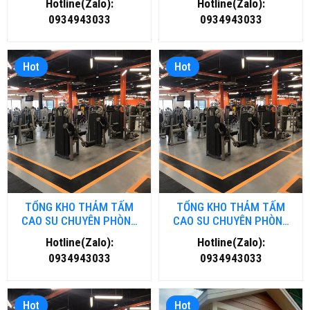
Hotline(Zalo):
Hotline(Zalo):
0934943033
0934943033
Hot
Hot
TỔNG KHO THẢM TẤM
TỔNG KHO THẢM TẤM
CAO SU CHUYÊN PHÒNG
CAO SU CHUYÊN PHÒNG
GYM- FITNESS TẠI ĐÀ
GYM- FITNESS TẠI HÀ NỘI
Hotline(Zalo):
Hotline(Zalo):
NẴNG
0934943033
0934943033
Hot
Hot