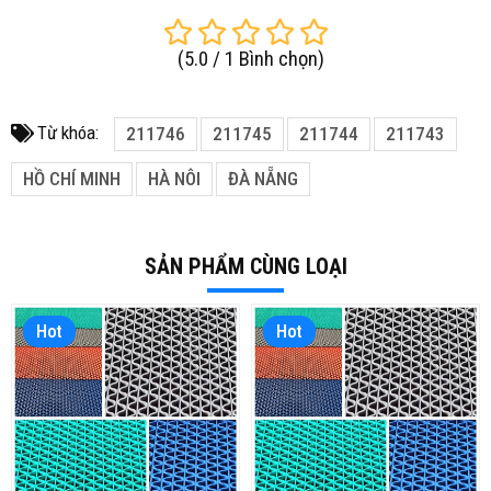
(
5.0
/
1
Bình chọn
)
Từ khóa:
211746
211745
211744
211743
HỒ CHÍ MINH
HÀ NÔI
ĐÀ NẴNG
SẢN PHẨM CÙNG LOẠI
Hot
Hot