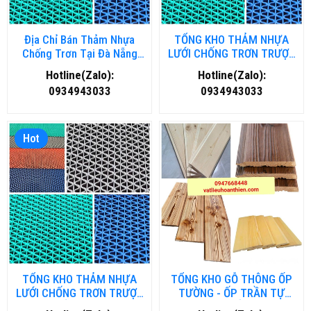
Địa Chỉ Bán Thảm Nhựa
TỔNG KHO THẢM NHỰA
Chống Trơn Tại Đà Nẵng
LƯỚI CHỐNG TRƠN TRƯỢT
Chất Lượng, Giá Rẻ
TẠI HÀ NỘI
Hotline(Zalo):
Hotline(Zalo):
0934943033
0934943033
Hot
TỔNG KHO THẢM NHỰA
TỔNG KHO GỖ THÔNG ỐP
LƯỚI CHỐNG TRƠN TRƯỢT
TƯỜNG - ỐP TRẦN TỰ
TẠI HỒ CHÍ MINH
NHIÊN TẠI HẢI DƯƠNG