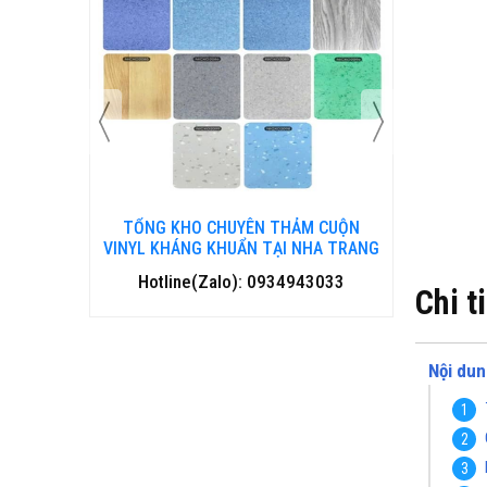
 CUỘN
TỔNG KHO CHUYÊN THẢM CUỘN
TỔNG 
HANH HOÁ
VINYL KHÁNG KHUẨN TẠI NHA TRANG
VINYL 
3033
Hotline(Zalo): 0934943033
Hotl
Chi t
Nội dun