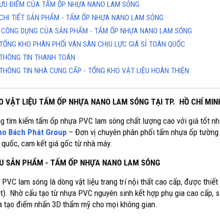
ƯU ĐIỂM CỦA TẤM ỐP NHỰA NANO LAM SÓNG
CHI TIẾT SẢN PHẨM - TẤM ỐP NHỰA NANO LAM SÓNG
CÔNG DỤNG CỦA SẢN PHẨM - TẤM ỐP NHỰA NANO LAM SÓNG
TỔNG KHO PHÂN PHỐI VÁN SÀN CHỊU LỰC GIÁ SỈ TOÀN QUỐC
THÔNG TIN THANH TOÁN
THÔNG TIN NHÀ CUNG CẤP - TỔNG KHO VẬT LIỆU HOÀN THIỆN
O VẬT LIỆU TẤM ỐP NHỰA NANO LAM SÓNG TẠI TP. HỒ CHÍ MIN
g tìm kiếm tấm ốp nhựa PVC lam sóng chất lượng cao với giá tốt nhấ
ho Bách Phát Group
– Đơn vị chuyên phân phối tấm nhựa ốp tường 
 quốc, cam kết giá gốc từ nhà máy.
IỆU SẢN PHẨM - TẤM ỐP NHỰA NANO LAM SÓNG
PVC lam sóng là dòng vật liệu trang trí nội thất cao cấp, được thi
t). Nhờ cấu tạo từ nhựa PVC nguyên sinh kết hợp phụ gia cao cấp, s
là tạo điểm nhấn 3D thẩm mỹ cho mọi không gian.