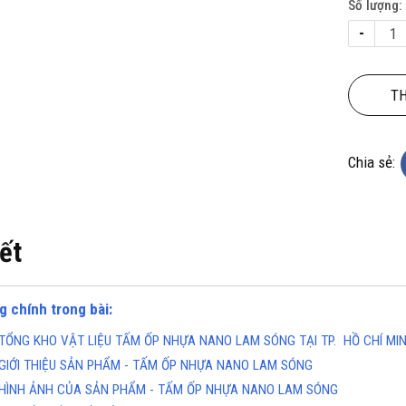
Số lượng:
-
TH
Chia sẻ:
KHO CHUYÊN THẢM CUỘN
TỔNG KHO CHUYÊN THẢM CU
KHÁNG KHUẨN TẠI ĐÀ NẴNG
VINYL KHÁNG KHUẨN TẠI HÀ 
ine(Zalo): 0934943033
Hotline(Zalo): 093494303
iết
g chính trong bài:
TỔNG KHO VẬT LIỆU TẤM ỐP NHỰA NANO LAM SÓNG TẠI TP. HỒ CHÍ MI
GIỚI THIỆU SẢN PHẨM - TẤM ỐP NHỰA NANO LAM SÓNG
HÌNH ẢNH CỦA SẢN PHẨM - TẤM ỐP NHỰA NANO LAM SÓNG