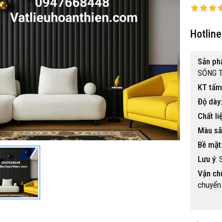
Hotlin
Sản ph
SÓNG T
KT tấm
 gỗ nhựa ngoài trời BP-456
Độ dày
15,500,000 đ
Chất li
Màu sắ
Bề mặt
Lưu ý
:
Vận ch
chuyển