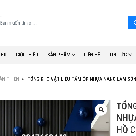
CHỦ
GIỚI THIỆU
SẢN PHẨM
LIÊN HỆ
TIN TỨC
ÀN THIỆN
TỔNG KHO VẬT LIỆU TẤM ỐP NHỰA NANO LAM SÓNG
TỔNG
NHỰA
HỒ C