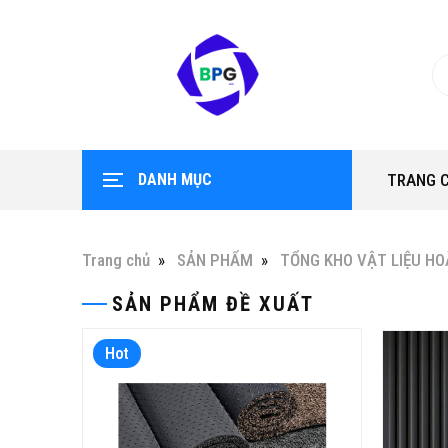
DANH MỤC
TRANG 
Trang chủ
SẢN PHẨM
TỔNG KHO VẬT LIỆU HO
SẢN PHẨM ĐỀ XUẤT
Hot
Hot