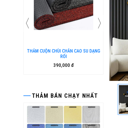
N KIM
THẢM CUỘN CHÙI CHÂN CAO SU DẠNG
Bàn ghế
RỐI
390,000 đ
THẢM BÁN CHẠY NHẤT