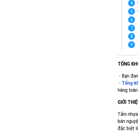
TỔNG KH
Bạn đan
-
-
Tổng k
hàng toàn
GIỚI TH
Tấm nhựa 
bán nguyệ
đặc biệt 