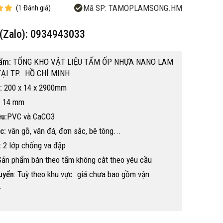
Mã SP:
TAMOPLAMSONG.HM
(
1
Đánh giá
)
e(Zalo): 0934943033
ẩm:
TỔNG KHO VẬT LIỆU TẤM ỐP NHỰA NANO LAM
ẠI TP. HỒ CHÍ MINH
:
200 x 14 x 2900mm
:
14 mm
ệu:
PVC và CaCO3
c:
vân gỗ, vân đá, đơn sắc, bê tông...
:
2 lớp chống va đập
 Sản phẩm bán theo tấm không cắt theo yêu cầu
uyển
: Tuỳ theo khu vực. giá chưa bao gồm vận
.
Hot