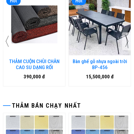
Hot
Hot
THẢM CUỘN CHÙI CHÂN
Bàn ghế gỗ nhựa ngoài trời
CAO SU DẠNG RỐI
BP-456
390,000 đ
15,500,000 đ
THẢM BÁN CHẠY NHẤT