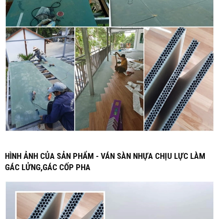
HÌNH ẢNH CỦA SẢN PHẨM - VÁN SÀN NHỰA CHỊU LỰC LÀM
GÁC LỬNG,GÁC CỐP PHA