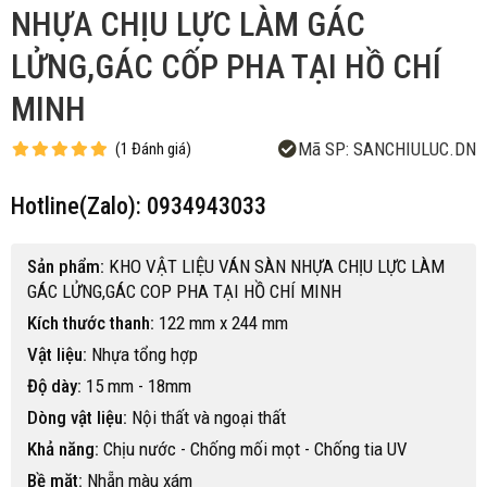
NHỰA CHỊU LỰC LÀM GÁC
LỬNG,GÁC CỐP PHA TẠI HỒ CHÍ
MINH
Mã SP:
SANCHIULUC.DN
(
1
Đánh giá
)
Hotline(Zalo): 0934943033
Sản phẩm:
KHO VẬT LIỆU VÁN SÀN NHỰA CHỊU LỰC LÀM
GÁC LỬNG,GÁC COP PHA TẠI HỒ CHÍ MINH
Kích thước thanh:
122 mm x 244 mm
Vật liệu:
Nhựa tổng hợp
Độ dày:
15 mm - 18mm
Dòng vật liệu:
Nội thất và ngoại thất
Khả năng:
Chịu nước - Chống mối mọt - Chống tia UV
Bề mặt:
Nhẵn màu xám