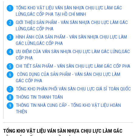
TỔNG KHO VẬT LIỆU VÁN SÀN NHỰA CHỊU LỰC LÀM GÁC
LỬNG,GÁC CỐP PHA TẠI HỒ CHÍ MINH
GIỚI THIỆU SẢN PHẨM - VÁN SÀN NHỰA CHỊU LỰC LÀM GÁC
LỬNG,GÁC CỐP PHA
HÌNH ẢNH CỦA SẢN PHẨM - VÁN SÀN NHỰA CHỊU LỰC LÀM
GÁC LỬNG,GÁC CỐP PHA
ƯU ĐIỂM CỦA VÁN SÀN NHỰA CHỊU LỰC LÀM GÁC LỬNG,GÁC
CỐP PHA
CHI TIẾT SẢN PHẨM - VÁN SÀN CHỊU LỰC LÀM GÁC CỐP PHA
CÔNG DỤNG CỦA SẢN PHẨM - VÁN SÀN CHỊU LỰC LÀM
GÁC CỐP PHA
TỔNG KHO PHÂN PHỐI VÁN SÀN CHỊU LỰC GIÁ SỈ TOÀN QUỐC
THÔNG TIN THANH TOÁN
THÔNG TIN NHÀ CUNG CẤP - TỔNG KHO VẬT LIỆU HOÀN
THIỆN
TỔNG KHO VẬT LIỆU VÁN SÀN NHỰA CHỊU LỰC LÀM GÁC