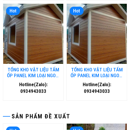
Hot
Hot
TỔNG KHO VẬT LIỆU TẤM
TỔNG KHO VẬT LIỆU TẤM
ỐP PANEL KIM LOẠI NGOÀI
ỐP PANEL KIM LOẠI NGOÀI
TRỜI TẠI ĐÀ NĂNG
TRỜI TẠI HỒ CHÍ MINH
Hotline(Zalo):
Hotline(Zalo):
0934943033
0934943033
SẢN PHẨM ĐỀ XUẤT