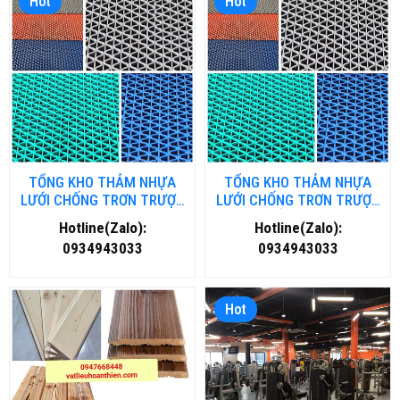
Hot
Hot
TỔNG KHO THẢM NHỰA
TỔNG KHO THẢM NHỰA
LƯỚI CHỐNG TRƠN TRƯỢT
LƯỚI CHỐNG TRƠN TRƯỢT
TẠI HÀ NỘI
TẠI HỒ CHÍ MINH
Hotline(Zalo):
Hotline(Zalo):
0934943033
0934943033
Hot