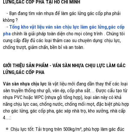
LỬNG,GÁC CỐP PHA TẠI HỒ CHÍ MINH
- Bạn đang tìm ván nhựa để làm gác lửng gác cốp pha phải
không ?
-
Tổng kho vật liệu ván sàn chịu lực làm gác lửng,gác cốp
pha
chính là giải pháp toàn diện cho mọi công trình . Chúng tôi
cung cấp đầy đủ các loại thảm cao su chuyên dụng: chịu lực,
chống trượt, giảm chấn, bền bỉ và an toàn.
GIỚI THIỆU SẢN PHẨM - VÁN SÀN NHỰA CHỊU LỰC LÀM GÁC
LỬNG,GÁC CỐP PHA
Ván sàn nhựa chịu lực
là vật liệu mới đang dần thay thế các loại
sàn truyền thống như gỗ, ván ép, cốp pha sắt... Được cấu tạo từ
nhựa PVC hoặc WPC (nhựa gỗ tổng hợp), loại sàn này có khả
năng chịu lực cao, chống nước, chống mối mọt, đặc biệt phù hợp
cho gác lửng, gác cốp pha, gác xép nhà trọ, kho xưởng, nhà cấp
4...:
Chịu lực tốt: Tải trọng trên 500kg/m², phù hợp làm gác đúc