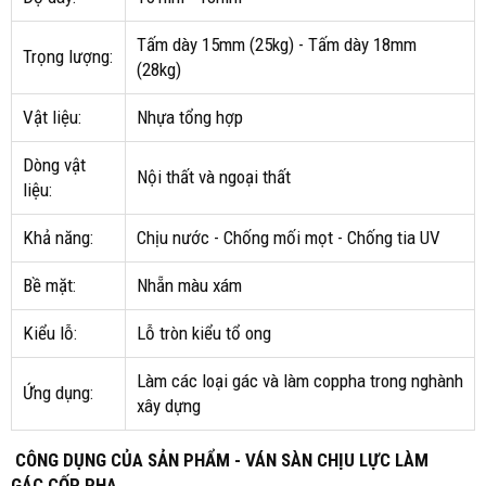
Tấm dày 15mm (25kg) - Tấm dày 18mm
Trọng lượng:
(28kg)
Vật liệu:
Nhựa tổng hợp
Dòng vật
Nội thất và ngoại thất
liệu:
Khả năng:
Chịu nước - Chống mối mọt - Chống tia UV
Bề mặt:
Nhẵn màu xám
Kiểu lỗ:
Lỗ tròn kiểu tổ ong
Làm các loại gác và làm coppha trong nghành
Ứng dụng:
xây dựng
CÔNG DỤNG CỦA SẢN PHẨM - VÁN SÀN CHỊU LỰC LÀM
GÁC CỐP PHA