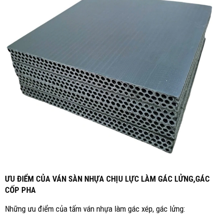
ƯU ĐIỂM CỦA VÁN SÀN NHỰA CHỊU LỰC LÀM GÁC LỬNG,GÁC
CỐP PHA
Những ưu điểm của tấm ván nhựa làm gác xép, gác lửng: