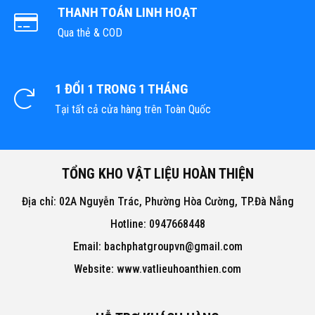
THANH TOÁN LINH HOẠT
Qua thẻ & COD
1 ĐỔI 1 TRONG 1 THÁNG
Tại tất cả cửa hàng trên Toàn Quốc
TỔNG KHO VẬT LIỆU HOÀN THIỆN
Địa chỉ: 02A Nguyễn Trác, Phường Hòa Cường, TP.Đà Nẵng
Hotline: 0947668448
Email: bachphatgroupvn@gmail.com
Website: www.vatlieuhoanthien.com