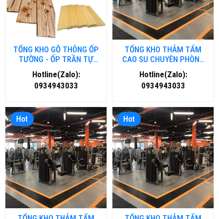
TỔNG KHO GỖ THÔNG ỐP
TỔNG KHO THẢM TẤM
TƯỜNG - ỐP TRẦN TỰ
CAO SU CHUYÊN PHÒNG
NHIÊN TẠI HẢI DƯƠNG
GYM- FITNESS TẠI ĐÀ
Hotline(Zalo):
Hotline(Zalo):
NẴNG
0934943033
0934943033
Hot
Hot
TỔNG KHO THẢM TẤM
TỔNG KHO THẢM TẤM