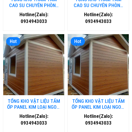
CAO SU CHUYÊN PHÒNG
CAO SU CHUYÊN PHÒNG
GYM- FITNESS TẠI HÀ NỘI
GYM- FITNESS TẠI HỒ CHÍ
Hotline(Zalo):
Hotline(Zalo):
MINH
0934943033
0934943033
Hot
Hot
TỔNG KHO VẬT LIỆU TẤM
TỔNG KHO VẬT LIỆU TẤM
ỐP PANEL KIM LOẠI NGOÀI
ỐP PANEL KIM LOẠI NGOÀI
TRỜI TẠI NGHỆ AN
TRỜI TẠI THANH HOÁ
Hotline(Zalo):
Hotline(Zalo):
0934943033
0934943033