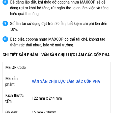
Dễ dàng lắp đặt, khi tháo dỡ coppha nhựa MAXCOP sẽ dễ
dàng rơi ra khỏi bê tông, rút ngắn thời gian làm việc và tăng
hiệu quả thi công;
Số lần tái sử dụng đạt trên 30 lần, tiết kiệm chi phí lên đến
50%.
Đặc biệt, coppha nhựa MAXCOP có thể tái chế, không tạo
thêm rác thải nhựa, bảo vệ môi trường.
CHI TIẾT SẢN PHẨM - VÁN SÀN CHỊU LỰC LÀM GÁC CỐP PHA
Mã QR Code
Mã sản
VÁN SÀN CHỊU LỰC LÀM GÁC CỐP PHA
phẩm:
Kích thước
122 mm x 244 mm
tấm:
Độ dày:
15 mm - 18mm