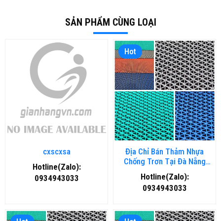
SẢN PHẨM CÙNG LOẠI
Hot
cxscxsa
Địa Chỉ Bán Thảm Nhựa
Chống Trơn Tại Đà Nẵng
Hotline(Zalo):
Chất Lượng, Giá Rẻ
Hotline(Zalo):
0934943033
0934943033