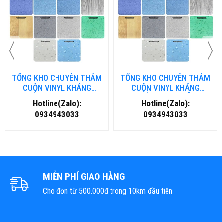
TỔNG KHO CHUYÊN THẢM
TỔNG KHO CHUYÊN THẢM
CUỘN VINYL KHÁNG
CUỘN VINYL KHÁNG
KHUẨN TẠI NHA TRANG
KHUẨN TẠI ĐÀ NẴNG
Hotline(Zalo):
Hotline(Zalo):
0934943033
0934943033
MIỄN PHÍ GIAO HÀNG
Cho đơn từ 500.000đ trong 10km đầu tiên