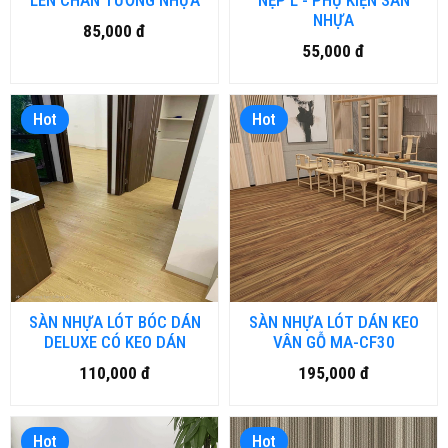
LÊN CHÂN TƯỜNG NHỰA
NẸP L - PHỤ KIỆN SÀN
NHỰA
85,000 đ
55,000 đ
Hot
Hot
SÀN NHỰA LÓT BÓC DÁN
SÀN NHỰA LÓT DÁN KEO
DELUXE CÓ KEO DÁN
VÂN GỖ MA-CF30
110,000 đ
195,000 đ
Hot
Hot