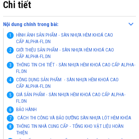
Chi tiết
Nội dung chính trong bài:
HÌNH ẢNH SẢN PHẨM - SÀN NHỰA HÈM KHOÁ CAO
CẤP ALPHA-FL.DN
GIỚI THIỆU SẢN PHẨM - SÀN NHỰA HÈM KHOÁ CAO
CẤP ALPHA-FL.DN
THÔNG TIN CHI TIẾT - SÀN NHỰA HÈM KHOÁ CAO CẤP ALPHA-
FL.DN
CÔNG DỤNG SẢN PHẨM - SÀN NHỰA HÈM KHOÁ CAO
CẤP ALPHA-FL.DN
GIÁ SẢN PHẨM - SÀN NHỰA HÈM KHOÁ CAO CẤP ALPHA-
FL.DN
BẢO HÀNH
CÁCH THI CÔNG VÀ BẢO DƯỠNG SÀN NHỰA LÓT HÈM KHÓA
THÔNG TIN NHÀ CUNG CẤP - TỔNG KHO VẬT LIỆU HOÀN
THIỆN