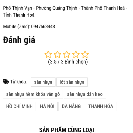
Phố Thịnh Vạn - Phường Quảng Thịnh - Thành Phố Thanh Hoá -
Tỉnh
Thanh Hoá
Mobile (Zalo): 0947668448
Đánh giá
(
3.5
/
3
Bình chọn
)
Từ khóa:
sàn nhựa
lót sàn nhựa
sàn nhựa hèm khóa vân gỗ
sàn nhựa dán keo
HỒ CHÍ MINH
HÀ NÔI
ĐÀ NẴNG
THANH HÓA
SẢN PHẨM CÙNG LOẠI