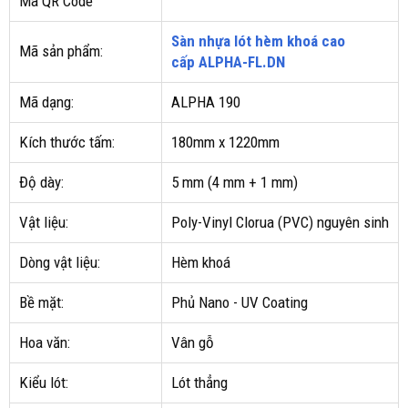
Mã QR Code
Sàn nhựa lót hèm khoá cao
Mã sản phẩm:
cấp ALPHA-FL.DN
Mã dạng:
ALPHA 190
Kích thước tấm:
180mm x 1220mm
Độ dày:
5 mm (4 mm + 1 mm)
Vật liệu:
Poly-Vinyl Clorua (PVC) nguyên sinh
Dòng vật liệu:
Hèm khoá
Bề mặt:
Phủ Nano - UV Coating
Hoa văn:
Vân gỗ
Kiểu lót:
Lót thẳng