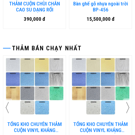
THẢM CUỘN CHÙI CHÂN
Bàn ghế gỗ nhựa ngoài trời
CAO SU DẠNG RỐI
BP-456
390,000 đ
15,500,000 đ
THẢM BÁN CHẠY NHẤT
TỔNG KHO CHUYÊN THẢM
TỔNG KHO CHUYÊN THẢM
CUỘN VINYL KHÁNG
CUỘN VINYL KHÁNG