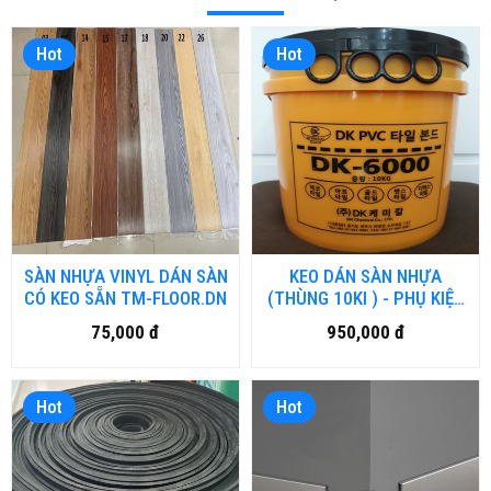
Hot
Hot
SÀN NHỰA VINYL DÁN SÀN
KEO DÁN SÀN NHỰA
CÓ KEO SẴN TM-FLOOR.DN
(THÙNG 10KI ) - PHỤ KIỆN
SÀN NHỰA
75,000 đ
950,000 đ
Hot
Hot