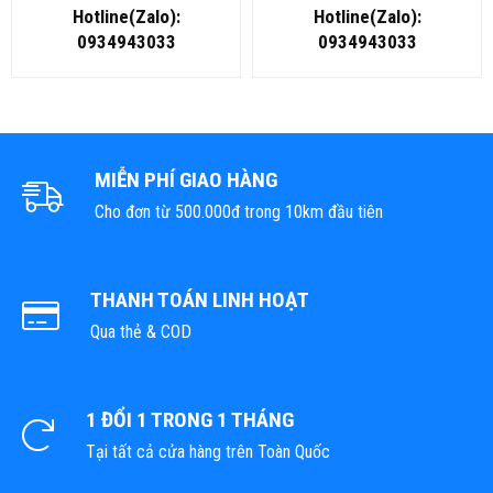
KHUẨN TẠI ĐÀ NẴNG
KHUẨN TẠI HÀ NỘI
Hotline(Zalo):
Hotline(Zalo):
0934943033
0934943033
MIỄN PHÍ GIAO HÀNG
Cho đơn từ 500.000đ trong 10km đầu tiên
THANH TOÁN LINH HOẠT
Qua thẻ & COD
1 ĐỔI 1 TRONG 1 THÁNG
Tại tất cả cửa hàng trên Toàn Quốc