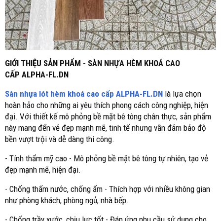
GIỚI THIỆU SẢN PHẨM - SÀN NHỰA HÈM KHOÁ CAO
CẤP ALPHA-FL.DN
Sàn nhựa lót hèm khoá cao cấp
ALPHA-FL.DN
là lựa chọn
hoàn hảo cho những ai yêu thích phong cách công nghiệp, hiện
đại. Với thiết kế mô phỏng bề mặt bê tông chân thực, sản phẩm
này mang đến vẻ đẹp mạnh mẽ, tinh tế nhưng vẫn đảm bảo độ
bền vượt trội và dễ dàng thi công.
- Tính thẩm mỹ cao - Mô phỏng bề mặt bê tông tự nhiên, tạo vẻ
đẹp mạnh mẽ, hiện đại.
- Chống thấm nước, chống ẩm - Thích hợp với nhiều không gian
như phòng khách, phòng ngủ, nhà bếp.
- Chống trầy xước, chịu lực tốt - Đáp ứng nhu cầu sử dụng cho