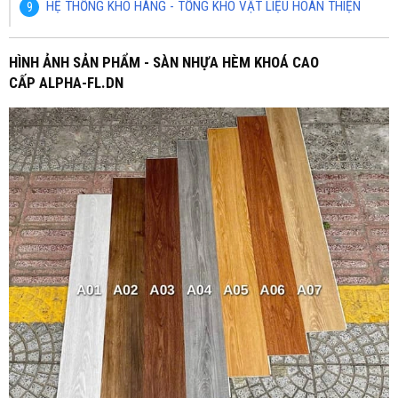
HỆ THỐNG KHO HÀNG - TỔNG KHO VẬT LIỆU HOÀN THIỆN
HÌNH ẢNH SẢN PHẨM - SÀN NHỰA HÈM KHOÁ CAO
CẤP ALPHA-FL.DN