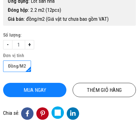
Ứng dụng:
Lót sàn nhà
Đóng hộp:
2.2 m2 (12pcs)
Giá bán:
đồng/m2 (Giá vật tư chưa bao gồm VAT)
Số lượng:
-
+
Đơn vị tính
Đồng/M2
MUA NGAY
THÊM GIỎ HÀNG
Chia sẻ: