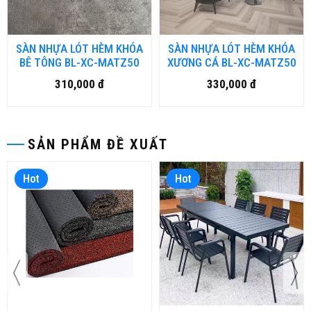
SÀN NHỰA LÓT HÈM KHÓA
SÀN NHỰA LÓT HÈM KHÓA
BÊ TÔNG BL-XC-MATZ50
XƯƠNG CÁ BL-XC-MATZ50
310,000 đ
330,000 đ
SẢN PHẨM ĐỀ XUẤT
Hot
Hot