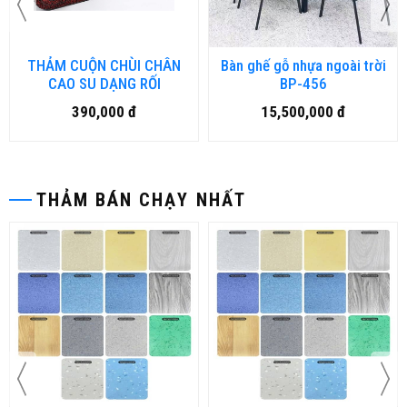
THẢM CUỘN CHÙI CHÂN
Bàn ghế gỗ nhựa ngoài trời
CAO SU DẠNG RỐI
BP-456
390,000 đ
15,500,000 đ
THẢM BÁN CHẠY NHẤT