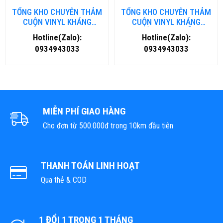
TỔNG KHO CHUYÊN THẢM
TỔNG KHO CHUYÊN THẢM
CUỘN VINYL KHÁNG
CUỘN VINYL KHÁNG
KHUẨN TẠI NHA TRANG
KHUẨN TẠI ĐÀ NẴNG
Hotline(Zalo):
Hotline(Zalo):
0934943033
0934943033
MIỄN PHÍ GIAO HÀNG
Cho đơn từ 500.000đ trong 10km đầu tiên
THANH TOÁN LINH HOẠT
Qua thẻ & COD
1 ĐỔI 1 TRONG 1 THÁNG