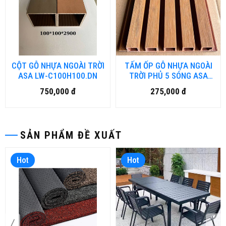
CỘT GỖ NHỰA NGOÀI TRỜI
TẤM ỐP GỖ NHỰA NGOÀI
ASA LW-C100H100.DN
TRỜI PHỦ 5 SÓNG ASA
SW-W175H20.DN
750,000 đ
275,000 đ
SẢN PHẨM ĐỀ XUẤT
Hot
Hot