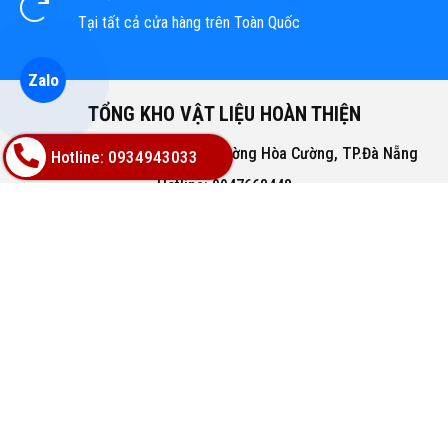
Tại tất cả cửa hàng trên Toàn Quốc
Zalo
TỔNG KHO VẬT LIỆU HOÀN THIỆN
Địa chỉ: 02A Nguyễn Trác, Phường Hòa Cường, TP.Đà Nẵng
Hotline: 0934943033
Hotline: 0947668448
Email: bachphatgroupvn@gmail.com
Website: www.vatlieuhoanthien.com
HỖ TRỢ KHÁCH HÀNG
Hướng dẫn mua hàng
Hướng dẫn thanh toán
Chính sách đổi trả