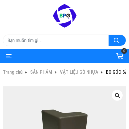
0
Trang chủ
SẢN PHẨM
VẬT LIỆU GỖ NHỰA
BO GÓC SÀ