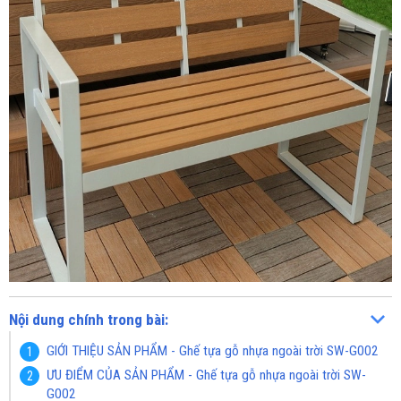
Nội dung chính trong bài:
GIỚI THIỆU SẢN PHẨM - Ghế tựa gỗ nhựa ngoài trời SW-G002
ƯU ĐIỂM CỦA SẢN PHẨM - Ghế tựa gỗ nhựa ngoài trời SW-
G002