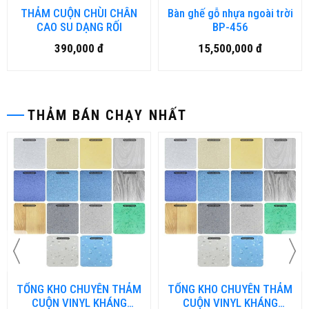
THẢM CUỘN CHÙI CHÂN
Bàn ghế gỗ nhựa ngoài trời
CAO SU DẠNG RỐI
BP-456
390,000 đ
15,500,000 đ
THẢM BÁN CHẠY NHẤT
ỔNG KHO CHUYÊN THẢM
TỔNG KHO CHUYÊN THẢM
TỔ
CUỘN VINYL KHÁNG
CUỘN VINYL KHÁNG