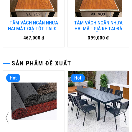
TẤM VÁCH NGĂN NHỰA
TẤM VÁCH NGĂN NHỰA
HAI MẶT GIÁ TỐT TẠI ĐÀ
HAI MẶT GIÁ RẺ TẠI ĐÀ
NẴNG
NẴNG
467,000 đ
399,000 đ
SẢN PHẨM ĐỀ XUẤT
Hot
Hot