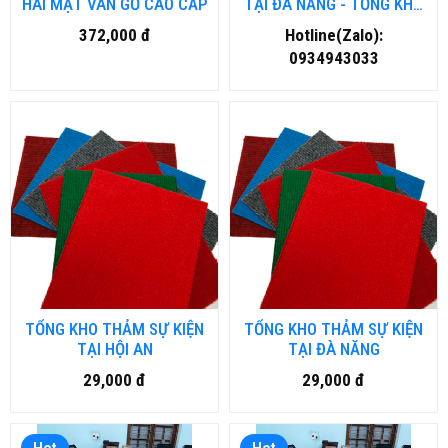
HAI MẶT VÂN GỖ CAO CẤP
TẠI ĐÀ NẴNG - TỔNG KHO
THẢM SỰ KIỆN TẠI ĐÀ
372,000 đ
Hotline(Zalo):
NẴNG
0934943033
TỔNG KHO THẢM SỰ KIỆN
TỔNG KHO THẢM SỰ KIỆN
TẠI HỘI AN
TẠI ĐÀ NĂNG
29,000 đ
29,000 đ