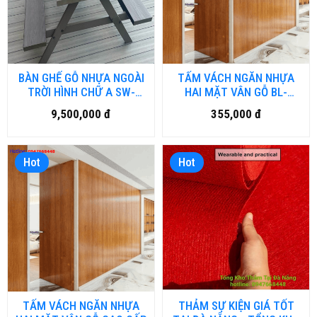
BÀN GHẾ GỖ NHỰA NGOÀI
TẤM VÁCH NGĂN NHỰA
TRỜI HÌNH CHỮ A SW-
HAI MẶT VÂN GỖ BL-
BG.DN.HM
VN05.DN
9,500,000 đ
355,000 đ
Hot
Hot
TẤM VÁCH NGĂN NHỰA
THẢM SỰ KIỆN GIÁ TỐT