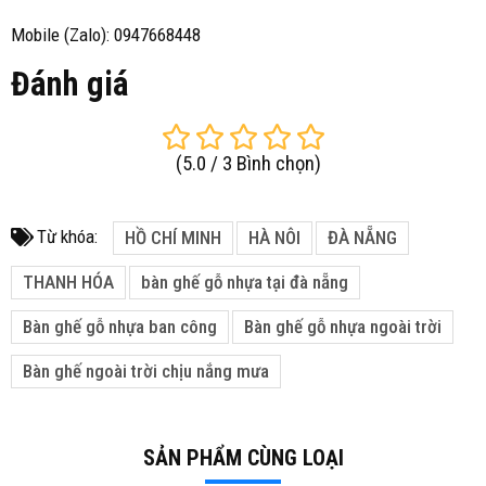
Mobile (Zalo): 0947668448
Đánh giá
(
5.0
/
3
Bình chọn
)
Từ khóa:
HỒ CHÍ MINH
HÀ NÔI
ĐÀ NẴNG
THANH HÓA
bàn ghế gỗ nhựa tại đà nẵng
Bàn ghế gỗ nhựa ban công
Bàn ghế gỗ nhựa ngoài trời
Bàn ghế ngoài trời chịu nắng mưa
SẢN PHẨM CÙNG LOẠI