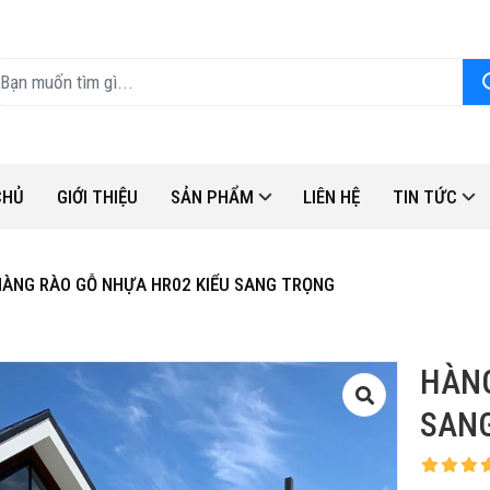
CHỦ
GIỚI THIỆU
SẢN PHẨM
LIÊN HỆ
TIN TỨC
HÀNG RÀO GỖ NHỰA HR02 KIỂU SANG TRỌNG
HÀNG
SAN