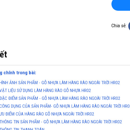
Chia sẻ:
iết
KHO CHUYÊN THẢM CUỘN
TỔNG KHO CHUYÊN THẢM CU
 KHÁNG KHUẨN TẠI HÀ NỘI
VINYL KHÁNG KHUẨN TẠI HỒ 
MINH
g chính trong bài:
ine(Zalo): 0934943033
Hotline(Zalo): 093494303
HÌNH ẢNH SẢN PHẨM - GỖ NHỰA LÀM HÀNG RÀO NGOÀI TRỜI HR02
VẬT LIỆU SỬ DỤNG LÀM HÀNG RÀO GỖ NHỰA HR02
ĐẶC ĐIỂM SẢN PHẨM - GỖ NHỰA LÀM HÀNG RÀO NGOÀI TRỜI HR02
CÔNG DỤNG CỦA SẢN PHẨM- GỖ NHỰA LÀM HÀNG RÀO NGOÀI TRỜI HR0
ƯU ĐIỂM CỦA HÀNG RÀO GỖ NHỰA NGOÀI TRỜI HR02
THÔNG TIN SẢN PHẨM - GỖ NHỰA LÀM HÀNG RÀO NGOÀI TRỜI HR02
THÔNG TIN THANH TOÁN