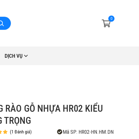
0
DỊCH VỤ
 RÀO GỖ NHỰA HR02 KIỂU
G TRỌNG
Mã SP:
HR02-HN.HM.DN
(
1
Đánh giá
)