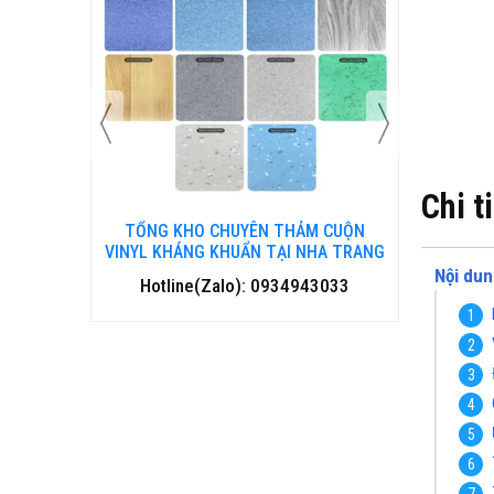
Chi t
 CUỘN
TỔNG KHO CHUYÊN THẢM CUỘN
TỔNG 
HA TRANG
VINYL KHÁNG KHUẨN TẠI ĐÀ NẴNG
VINYL
Nội dun
3033
Hotline(Zalo): 0934943033
Hotl