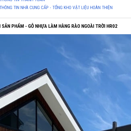
THÔNG TIN NHÀ CUNG CẤP - TỔNG KHO VẬT LIỆU HOÀN THIỆN
H SẢN PHẨM - GỖ NHỰA LÀM HÀNG RÀO NGOÀI TRỜI HR02