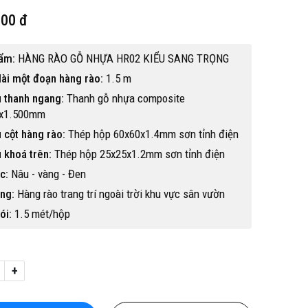
000 đ
ẩm:
HÀNG RÀO GỖ NHỰA HR02 KIỂU SANG TRỌNG
dài một đoạn hàng rào:
1.5 m
u thanh ngang:
Thanh gỗ nhựa composite
0x1.500mm
u cột hàng rào:
Thép hộp 60x60x1.4mm sơn tỉnh điện
u khoá trên:
Thép hộp 25x25x1.2mm sơn tỉnh điện
c:
Nâu - vàng - Đen
ng:
Hàng rào trang trí ngoài trời khu vực sân vườn
ói:
1.5 mét/hộp
Hot
+