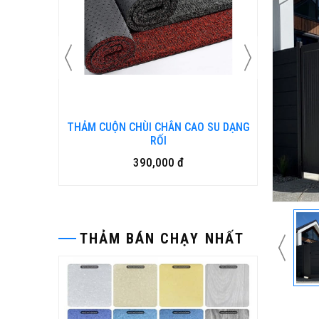
 SU DẠNG
Bàn ghế gỗ nhựa ngoài trời BP-456
15,500,000 đ
THẢM BÁN CHẠY NHẤT