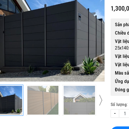
1,300,
Sản ph
Chiều 
Vật liệ
25x14
Vật liệ
Vật liệ
Màu sắ
Ứng dụ
Đóng g
Số lượng:
-