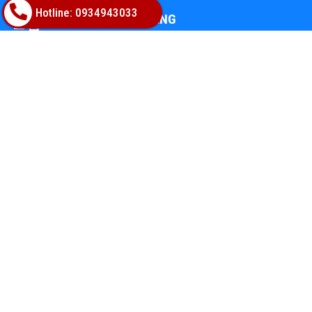
Hotline: 0934943033
MIỄN PHÍ GIAO HÀNG
Cho đơn từ 500.000đ trong 10km đầu tiên
THANH TOÁN LINH HOẠT
Qua thẻ & COD
1 ĐỔI 1 TRONG 1 THÁNG
Tại tất cả cửa hàng trên Toàn Quốc
TỔNG KHO VẬT LIỆU HOÀN THIỆN
Địa chỉ: 02A Nguyễn Trác, Phường Hòa Cường, TP.Đà Nẵng
Hotline: 0947668448