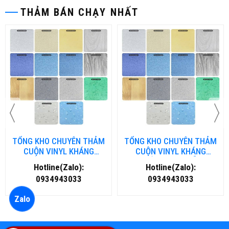
THẢM BÁN CHẠY NHẤT
TỔNG KHO CHUYÊN THẢM
TỔNG KHO CHUYÊN THẢM
CUỘN VINYL KHÁNG
CUỘN VINYL KHÁNG
KHUẨN TẠI NHA TRANG
KHUẨN TẠI ĐÀ NẴNG
Hotline(Zalo):
Hotline(Zalo):
0934943033
0934943033
Zalo