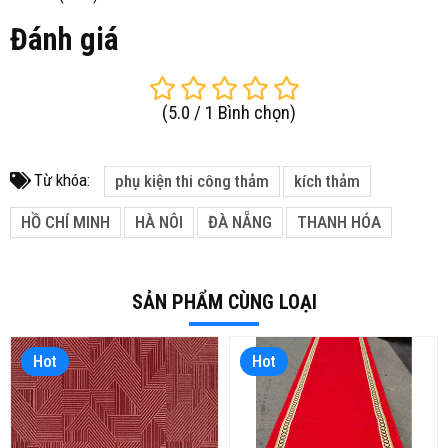
Đánh giá
(
5.0
/
1
Bình chọn
)
Từ khóa:
phụ kiện thi công thảm
kích thảm
HỒ CHÍ MINH
HÀ NÔI
ĐÀ NẴNG
THANH HÓA
SẢN PHẨM CÙNG LOẠI
Hot
Hot