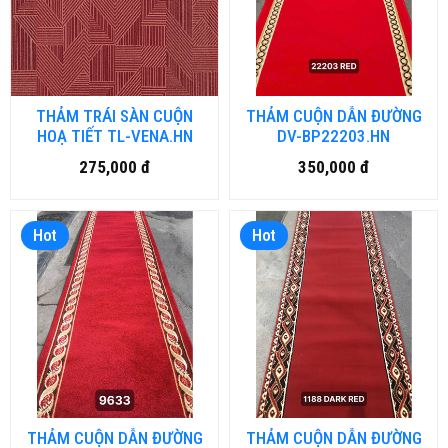
THẢM TRÁI SÀN CUỘN
THẢM CUỘN DẪN ĐƯỜNG
HOẠ TIẾT TL-VENA.HN
DV-BP22203.HN
275,000 đ
350,000 đ
Hot
Hot
THẢM CUỘN DẪN ĐƯỜNG
THẢM CUỘN DẪN ĐƯỜNG