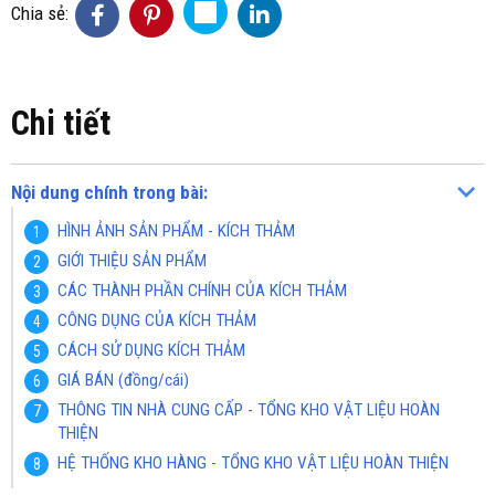
Chia sẻ:
Chi tiết
Nội dung chính trong bài:
HÌNH ẢNH SẢN PHẨM - KÍCH THẢM
GIỚI THIỆU SẢN PHẨM
CÁC THÀNH PHẦN CHÍNH CỦA KÍCH THẢM
CÔNG DỤNG CỦA KÍCH THẢM
CÁCH SỬ DỤNG KÍCH THẢM
GIÁ BÁN (đồng/cái)
THÔNG TIN NHÀ CUNG CẤP - TỔNG KHO VẬT LIỆU HOÀN
THIỆN
HỆ THỐNG KHO HÀNG - TỔNG KHO VẬT LIỆU HOÀN THIỆN