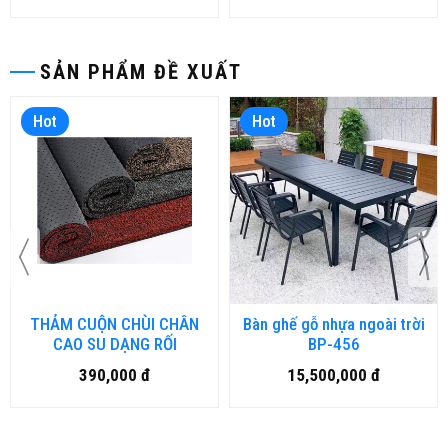
SẢN PHẨM ĐỀ XUẤT
Hot
Hot
THẢM CUỘN CHÙI CHÂN
Bàn ghế gỗ nhựa ngoài trời
CAO SU DẠNG RỐI
BP-456
390,000 đ
15,500,000 đ