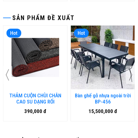
SẢN PHẨM ĐỀ XUẤT
Hot
Hot
THẢM CUỘN CHÙI CHÂN
Bàn ghế gỗ nhựa ngoài trời
CAO SU DẠNG RỐI
BP-456
390,000 đ
15,500,000 đ