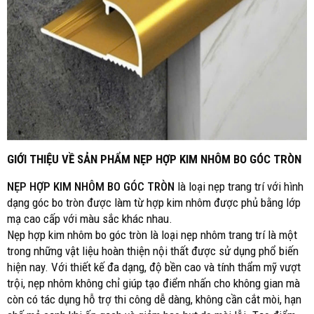
GIỚI THIỆU VỀ SẢN PHẨM NẸP HỢP KIM NHÔM BO GÓC TRÒN
NẸP HỢP KIM NHÔM BO GÓC TRÒN
là loại nẹp trang trí với hình
dạng góc bo tròn được làm từ hợp kim nhôm được phủ bằng lớp
mạ cao cấp với màu sắc khác nhau.
Nẹp hợp kim nhôm bo góc tròn là loại nẹp nhôm trang trí là một
trong những vật liệu hoàn thiện nội thất được sử dụng phổ biến
hiện nay. Với thiết kế đa dạng, độ bền cao và tính thẩm mỹ vượt
trội, nẹp nhôm không chỉ giúp tạo điểm nhấn cho không gian mà
còn có tác dụng hỗ trợ thi công dễ dàng, không cần cắt mòi, hạn