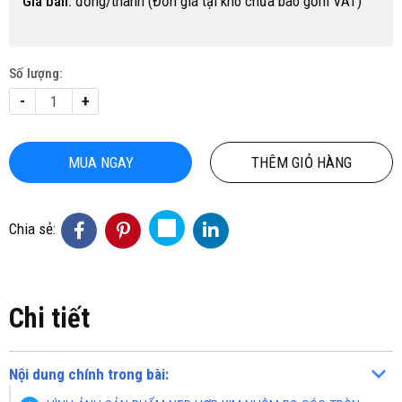
Giá bán:
đồng/thanh (Đơn giá tại kho chưa bao gồm VAT)
Số lượng:
-
+
MUA NGAY
THÊM GIỎ HÀNG
Chia sẻ:
Chi tiết
Nội dung chính trong bài: