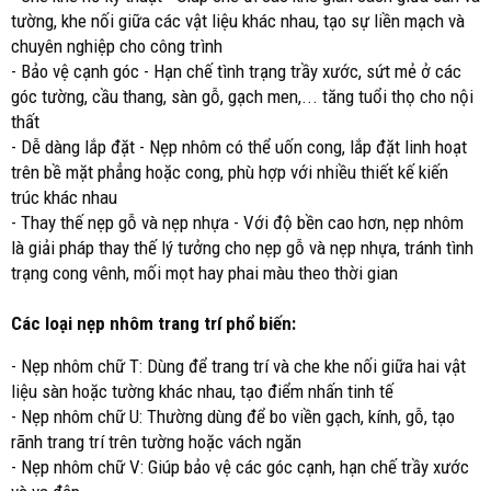
tường, khe nối giữa các vật liệu khác nhau, tạo sự liền mạch và
chuyên nghiệp cho công trình
- Bảo vệ cạnh góc - Hạn chế tình trạng trầy xước, sứt mẻ ở các
góc tường, cầu thang, sàn gỗ, gạch men,... tăng tuổi thọ cho nội
thất
- Dễ dàng lắp đặt - Nẹp nhôm có thể uốn cong, lắp đặt linh hoạt
trên bề mặt phẳng hoặc cong, phù hợp với nhiều thiết kế kiến
trúc khác nhau
- Thay thế nẹp gỗ và nẹp nhựa - Với độ bền cao hơn, nẹp nhôm
là giải pháp thay thế lý tưởng cho nẹp gỗ và nẹp nhựa, tránh tình
trạng cong vênh, mối mọt hay phai màu theo thời gian
Các loại nẹp nhôm trang trí phổ biến:
- Nẹp nhôm chữ T: Dùng để trang trí và che khe nối giữa hai vật
liệu sàn hoặc tường khác nhau, tạo điểm nhấn tinh tế
- Nẹp nhôm chữ U: Thường dùng để bo viền gạch, kính, gỗ, tạo
rãnh trang trí trên tường hoặc vách ngăn
- Nẹp nhôm chữ V: Giúp bảo vệ các góc cạnh, hạn chế trầy xước