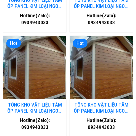
TỔNG KHO VẬT LIỆU TẤM
TỔNG KHO VẬT LIỆU TẤM
ỐP PANEL KIM LOẠI NGOÀI
ỐP PANEL KIM LOẠI NGOÀI
TRỜI TẠI NGHỆ AN
TRỜI TẠI THANH HOÁ
Hotline(Zalo):
Hotline(Zalo):
0934943033
0934943033
Hot
Hot
TỔNG KHO VẬT LIỆU TẤM
TỔNG KHO VẬT LIỆU TẤM
ỐP PANEL KIM LOẠI NGOÀI
ỐP PANEL KIM LOẠI NGOÀI
TRỜI TẠI ĐÀ NĂNG
TRỜI TẠI HỒ CHÍ MINH
Hotline(Zalo):
Hotline(Zalo):
0934943033
0934943033