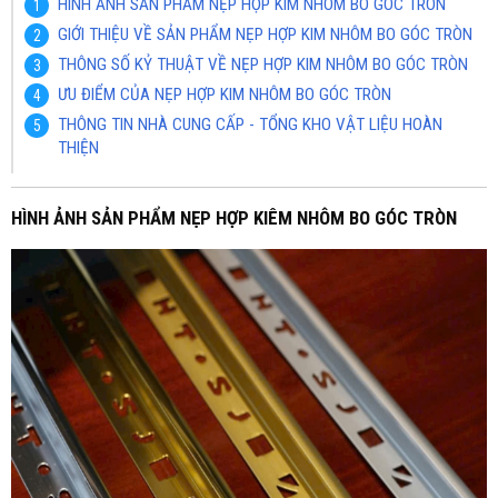
HÌNH ẢNH SẢN PHẨM NẸP HỢP KIM NHÔM BO GÓC TRÒN
GIỚI THIỆU VỀ SẢN PHẨM NẸP HỢP KIM NHÔM BO GÓC TRÒN
THÔNG SỐ KỶ THUẬT VỀ NẸP HỢP KIM NHÔM BO GÓC TRÒN
ƯU ĐIỂM CỦA NẸP HỢP KIM NHÔM BO GÓC TRÒN
THÔNG TIN NHÀ CUNG CẤP - TỔNG KHO VẬT LIỆU HOÀN
THIỆN
HÌNH ẢNH SẢN PHẨM NẸP HỢP KIÊM NHÔM BO GÓC TRÒN