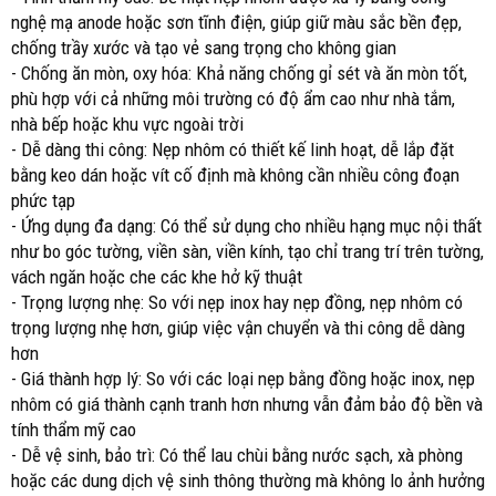
nghệ mạ anode hoặc sơn tĩnh điện, giúp giữ màu sắc bền đẹp,
chống trầy xước và tạo vẻ sang trọng cho không gian
- Chống ăn mòn, oxy hóa: Khả năng chống gỉ sét và ăn mòn tốt,
phù hợp với cả những môi trường có độ ẩm cao như nhà tắm,
nhà bếp hoặc khu vực ngoài trời
- Dễ dàng thi công: Nẹp nhôm có thiết kế linh hoạt, dễ lắp đặt
bằng keo dán hoặc vít cố định mà không cần nhiều công đoạn
phức tạp
- Ứng dụng đa dạng: Có thể sử dụng cho nhiều hạng mục nội thất
như bo góc tường, viền sàn, viền kính, tạo chỉ trang trí trên tường,
vách ngăn hoặc che các khe hở kỹ thuật
- Trọng lượng nhẹ: So với nẹp inox hay nẹp đồng, nẹp nhôm có
trọng lượng nhẹ hơn, giúp việc vận chuyển và thi công dễ dàng
hơn
- Giá thành hợp lý: So với các loại nẹp bằng đồng hoặc inox, nẹp
nhôm có giá thành cạnh tranh hơn nhưng vẫn đảm bảo độ bền và
tính thẩm mỹ cao
- Dễ vệ sinh, bảo trì: Có thể lau chùi bằng nước sạch, xà phòng
hoặc các dung dịch vệ sinh thông thường mà không lo ảnh hưởng