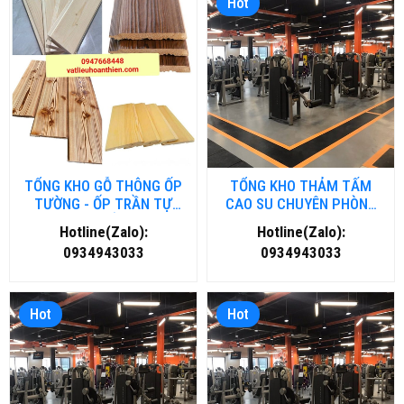
Hot
TỔNG KHO GỖ THÔNG ỐP
TỔNG KHO THẢM TẤM
TƯỜNG - ỐP TRẦN TỰ
CAO SU CHUYÊN PHÒNG
NHIÊN TẠI HẢI DƯƠNG
GYM- FITNESS TẠI ĐÀ
Hotline(Zalo):
Hotline(Zalo):
NẴNG
0934943033
0934943033
Hot
Hot