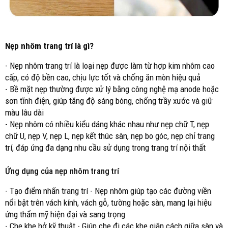
Nẹp nhôm trang trí là gì?
- Nẹp nhôm trang trí là loại nẹp được làm từ hợp kim nhôm cao
cấp, có độ bền cao, chịu lực tốt và chống ăn mòn hiệu quả
- Bề mặt nẹp thường được xử lý bằng công nghệ mạ anode hoặc
sơn tĩnh điện, giúp tăng độ sáng bóng, chống trầy xước và giữ
màu lâu dài
- Nẹp nhôm có nhiều kiểu dáng khác nhau như nẹp chữ T, nẹp
chữ U, nẹp V, nẹp L, nẹp kết thúc sàn, nẹp bo góc, nẹp chỉ trang
trí, đáp ứng đa dạng nhu cầu sử dụng trong trang trí nội thất
Ứng dụng của nẹp nhôm trang trí
- Tạo điểm nhấn trang trí - Nẹp nhôm giúp tạo các đường viền
nổi bật trên vách kính, vách gỗ, tường hoặc sàn, mang lại hiệu
ứng thẩm mỹ hiện đại và sang trọng
- Che khe hở kỹ thuật - Giúp che đi các khe giãn cách giữa sàn và