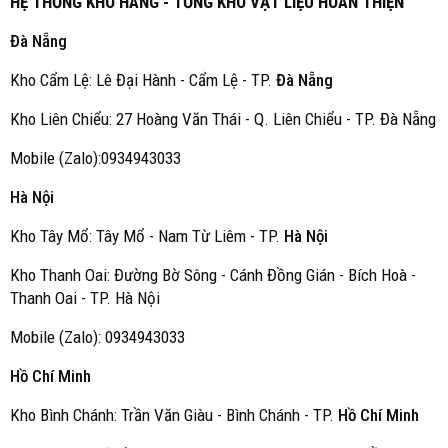
HỆ THỐNG KHO HÀNG - TỔNG KHO VẬT LIỆU HOÀN THIỆN
Đà Nẵng
Kho Cẩm Lệ: Lê Đại Hành - Cẩm Lệ - TP.
Đà Nẵng
Kho Liên Chiểu: 27 Hoàng Văn Thái - Q. Liên Chiểu - TP. Đà Nẵng
Mobile (Zalo):0934943033
Hà Nội
Kho Tây Mổ: Tây Mổ - Nam Từ Liêm - TP.
Hà Nội
Kho Thanh Oai: Đường Bờ Sông - Cánh Đồng Gián - Bích Hoà -
Thanh Oai - TP. Hà Nội
Mobile (Zalo): 0934943033
Hồ Chí Minh
Kho Bình Chánh: Trần Văn Giàu - Bình Chánh - TP.
Hồ Chí Minh