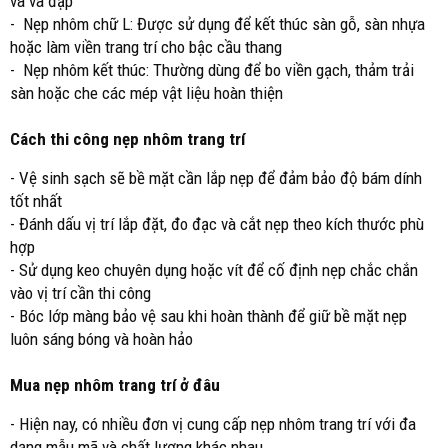
và va đập
- Nẹp nhôm chữ L: Được sử dụng để kết thúc sàn gỗ, sàn nhựa
hoặc làm viền trang trí cho bậc cầu thang
- Nẹp nhôm kết thúc: Thường dùng để bo viền gạch, thảm trải
sàn hoặc che các mép vật liệu hoàn thiện
Cách thi công nẹp nhôm trang trí
- Vệ sinh sạch sẽ bề mặt cần lắp nẹp để đảm bảo độ bám dính
tốt nhất
- Đánh dấu vị trí lắp đặt, đo đạc và cắt nẹp theo kích thước phù
hợp
- Sử dụng keo chuyên dụng hoặc vít để cố định nẹp chắc chắn
vào vị trí cần thi công
- Bóc lớp màng bảo vệ sau khi hoàn thành để giữ bề mặt nẹp
luôn sáng bóng và hoàn hảo
Mua nẹp nhôm trang trí ở đâu
- Hiện nay, có nhiều đơn vị cung cấp nẹp nhôm trang trí với đa
dạng mẫu mã và chất lượng khác nhau