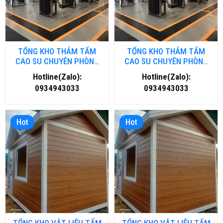
TỔNG KHO THẢM TẤM
TỔNG KHO THẢM TẤM
CAO SU CHUYÊN PHÒNG
CAO SU CHUYÊN PHÒNG
GYM- FITNESS TẠI HÀ NỘI
GYM- FITNESS TẠI HỒ CHÍ
Hotline(Zalo):
Hotline(Zalo):
MINH
0934943033
0934943033
Hot
Hot