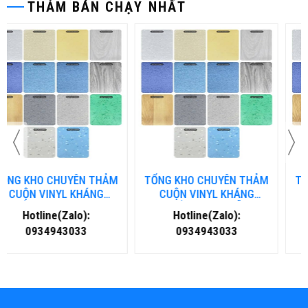
THẢM BÁN CHẠY NHẤT
TỔNG KHO CHUYÊN THẢM
TỔNG KHO CHUYÊN THẢM
CUỘN VINYL KHÁNG
CUỘN VINYL KHÁNG
KHUẨN TẠI ĐÀ NẴNG
KHUẨN TẠI HÀ NỘI
Hotline(Zalo):
Hotline(Zalo):
0934943033
0934943033