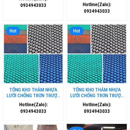
Chất Lượng, Giá Rẻ
Hotline(Zalo):
0934943033
0934943033
Hot
Hot
TỔNG KHO THẢM NHỰA
TỔNG KHO THẢM NHỰA
LƯỚI CHỐNG TRƠN TRƯỢT
LƯỚI CHỐNG TRƠN TRƯỢT
TẠI HÀ NỘI
TẠI HỒ CHÍ MINH
Hotline(Zalo):
Hotline(Zalo):
0934943033
0934943033