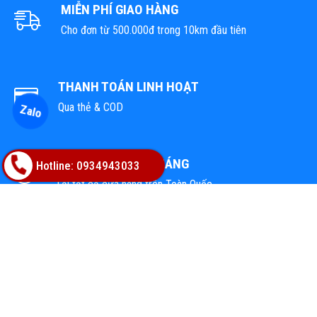
MIỄN PHÍ GIAO HÀNG
Cho đơn từ 500.000đ trong 10km đầu tiên
THANH TOÁN LINH HOẠT
Qua thẻ & COD
Zalo
1 ĐỔI 1 TRONG 1 THÁNG
Hotline: 0934943033
Tại tất cả cửa hàng trên Toàn Quốc
TỔNG KHO VẬT LIỆU HOÀN THIỆN
Địa chỉ: 02A Nguyễn Trác, Phường Hòa Cường, TP.Đà Nẵng
Hotline: 0947668448