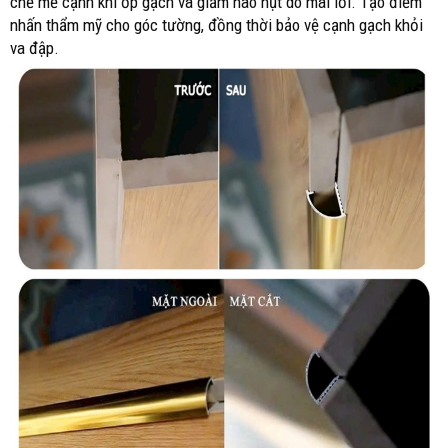
chế mẻ cạnh khi ốp gạch và giảm hao hụt do mài lỗi. Tạo điểm
nhấn thẩm mỹ cho góc tường, đồng thời bảo vệ cạnh gạch khỏi
va đập.