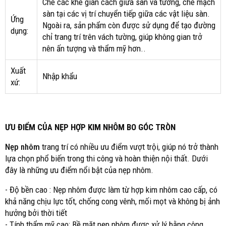
Che các khe giãn cách giữa sàn và tường, che mạch
sàn tại các vị trí chuyển tiếp giữa các vật liệu sàn.
Ứng
Ngoài ra, sản phẩm còn được sử dụng để tạo đường
dụng:
chỉ trang trí trên vách tường, giúp không gian trở
nên ấn tượng và thẩm mỹ hơn..
Xuất
Nhập khẩu
xứ:
ƯU ĐIỂM CỦA NẸP HỢP KIM NHÔM BO GÓC TRÒN
Nẹp nhôm
trang trí có nhiều ưu điểm vượt trội, giúp nó trở thành
lựa chọn phổ biến trong thi công và hoàn thiện nội thất. Dưới
đây là những ưu điểm nổi bật của nẹp nhôm.
- Độ bền cao : Nẹp nhôm được làm từ hợp kim nhôm cao cấp, có
khả năng chịu lực tốt, chống cong vênh, mối mọt và không bị ảnh
hưởng bởi thời tiết
- Tính thẩm mỹ cao: Bề mặt nẹp nhôm được xử lý bằng công