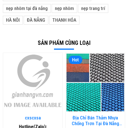
nẹp nhôm tại đà nẵng
nẹp nhôm
nẹp trang trí
HÀ NÔI
ĐÀ NẴNG
THANH HÓA
SẢN PHẨM CÙNG LOẠI
Hot
cxscxsa
Địa Chỉ Bán Thảm Nhựa
Chống Trơn Tại Đà Nẵng
Hotline(Zalo):