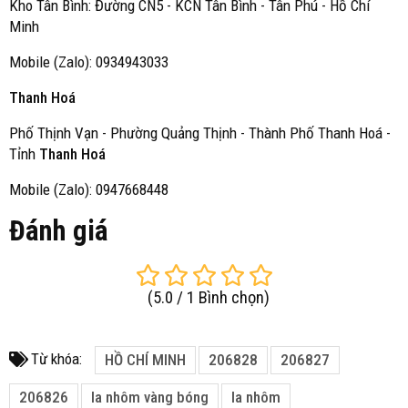
Kho Tân Bình: Đường CN5 - KCN Tân Bình - Tân Phú - Hồ Chí
Minh
Mobile (Zalo): 0934943033
Thanh Hoá
Phố Thịnh Vạn - Phường Quảng Thịnh - Thành Phố Thanh Hoá -
Tỉnh
Thanh Hoá
Mobile (Zalo): 0947668448
Đánh giá
(
5.0
/
1
Bình chọn
)
Từ khóa:
HỒ CHÍ MINH
206828
206827
206826
la nhôm vàng bóng
la nhôm