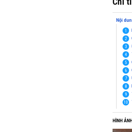
Chi t
Nội dun
HÌNH ẢN