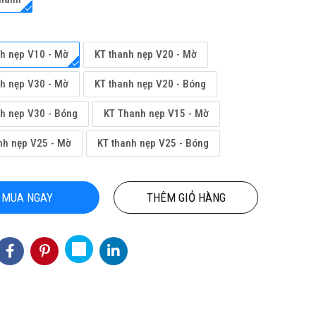
nh nẹp V10 - Mờ
KT thanh nẹp V20 - Mờ
nh nẹp V30 - Mờ
KT thanh nẹp V20 - Bóng
nh nẹp V30 - Bóng
KT Thanh nẹp V15 - Mờ
nh nẹp V25 - Mờ
KT thanh nẹp V25 - Bóng
ỘN
THẢM CUỘN VINYL KHÁNG KHUẨN
Thảm
CHÍ
PTN-NICKO
3
155,000 đ
MUA NGAY
THÊM GIỎ HÀNG