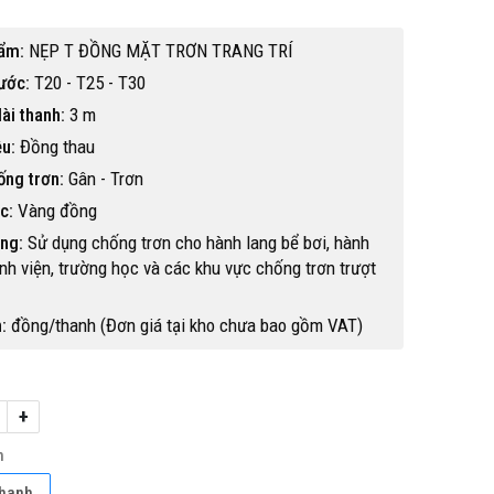
ẩm:
NẸP T ĐỒNG MẶT TRƠN TRANG TRÍ
ước:
T20 - T25 - T30
ài thanh:
3 m
ệu:
Đồng thau
ống trơn:
Gân - Trơn
c:
Vàng đồng
ng:
Sử dụng chống trơn cho hành lang bể bơi, hành
nh viện, trường học và các khu vực chống trơn trượt
:
đồng/thanh (Đơn giá tại kho chưa bao gồm VAT)
+
Hot
h
hanh