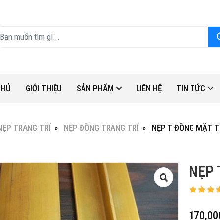
CHỦ
GIỚI THIỆU
SẢN PHẨM
LIÊN HỆ
TIN TỨC
NẸP TRANG TRÍ
NẸP ĐỒNG TRANG TRÍ
NẸP T ĐỒNG MẶT T
NẸP 
170,00