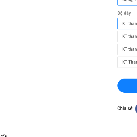
Độ dày
KT tha
KT tha
KT tha
KT Tha
KHO CHUYÊN THẢM CUỘN
TỔNG KHO CHUYÊN THẢM CU
 KHÁNG KHUẨN TẠI HÀ NỘI
VINYL KHÁNG KHUẨN TẠI HỒ 
MINH
ine(Zalo): 0934943033
Hotline(Zalo): 093494303
Chia sẻ: