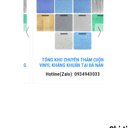
 CUỘN
TỔNG KHO CHUYÊN THẢM CUỘN
TỔNG 
HA TRANG
VINYL KHÁNG KHUẨN TẠI ĐÀ NẴNG
VINYL
3033
Hotline(Zalo): 0934943033
Hotl