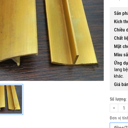
Sản ph
Kích th
Chiều d
Chất li
Mặt ch
Màu sắ
Ứng dụ
lang bệ
khác.
Giá bán
Số lượng:
-
Đơn vị tín
Đồng/T