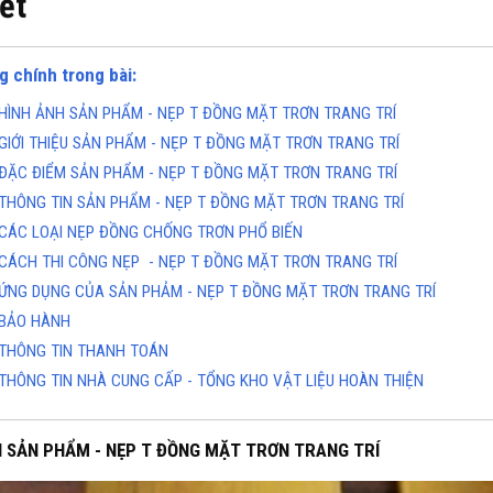
iết
g chính trong bài:
HÌNH ẢNH SẢN PHẨM - NẸP T ĐỒNG MẶT TRƠN TRANG TRÍ
GIỚI THIỆU SẢN PHẨM - NẸP T ĐỒNG MẶT TRƠN TRANG TRÍ
ĐẶC ĐIỂM SẢN PHẨM - NẸP T ĐỒNG MẶT TRƠN TRANG TRÍ
THÔNG TIN SẢN PHẨM - NẸP T ĐỒNG MẶT TRƠN TRANG TRÍ
CÁC LOẠI NẸP ĐỒNG CHỐNG TRƠN PHỔ BIẾN
CÁCH THI CÔNG NẸP - NẸP T ĐỒNG MẶT TRƠN TRANG TRÍ
ỨNG DỤNG CỦA SẢN PHẢM - NẸP T ĐỒNG MẶT TRƠN TRANG TRÍ
BẢO HÀNH
THÔNG TIN THANH TOÁN
THÔNG TIN NHÀ CUNG CẤP - TỔNG KHO VẬT LIỆU HOÀN THIỆN
H SẢN PHẨM - NẸP T ĐỒNG MẶT TRƠN TRANG TRÍ