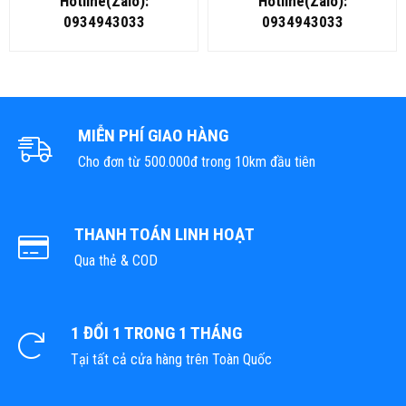
Hotline(Zalo):
Hotline(Zalo):
0934943033
0934943033
MIỄN PHÍ GIAO HÀNG
Cho đơn từ 500.000đ trong 10km đầu tiên
THANH TOÁN LINH HOẠT
Qua thẻ & COD
1 ĐỔI 1 TRONG 1 THÁNG
Tại tất cả cửa hàng trên Toàn Quốc