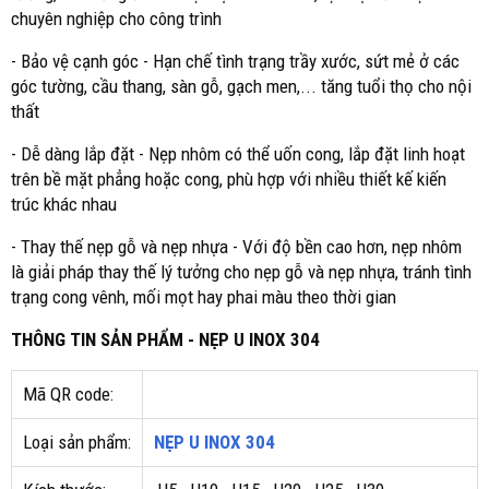
chuyên nghiệp cho công trình
- Bảo vệ cạnh góc - Hạn chế tình trạng trầy xước, sứt mẻ ở các
góc tường, cầu thang, sàn gỗ, gạch men,... tăng tuổi thọ cho nội
thất
- Dễ dàng lắp đặt - Nẹp nhôm có thể uốn cong, lắp đặt linh hoạt
trên bề mặt phẳng hoặc cong, phù hợp với nhiều thiết kế kiến
trúc khác nhau
- Thay thế nẹp gỗ và nẹp nhựa - Với độ bền cao hơn, nẹp nhôm
là giải pháp thay thế lý tưởng cho nẹp gỗ và nẹp nhựa, tránh tình
trạng cong vênh, mối mọt hay phai màu theo thời gian
THÔNG TIN SẢN PHẨM - NẸP U INOX 304
Mã QR code:
Loại sản phẩm:
NẸP U INOX 304