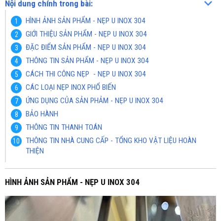
Nội dung chính trong bài:
HÌNH ẢNH SẢN PHẨM - NẸP U INOX 304
GIỚI THIỆU SẢN PHẨM - NẸP U INOX 304
ĐẶC ĐIỂM SẢN PHẨM - NẸP U INOX 304
THÔNG TIN SẢN PHẨM - NẸP U INOX 304
CÁCH THI CÔNG NẸP - NẸP U INOX 304
CÁC LOẠI NẸP INOX PHỔ BIẾN
ỨNG DỤNG CỦA SẢN PHẢM - NẸP U INOX 304
BẢO HÀNH
THÔNG TIN THANH TOÁN
THÔNG TIN NHÀ CUNG CẤP - TỔNG KHO VẬT LIỆU HOÀN
THIỆN
HÌNH ẢNH SẢN PHẨM - NẸP U INOX 304