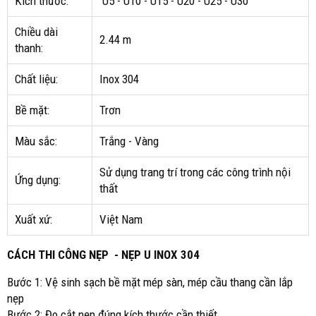
Kích thước:
U5 - U10 - U15 - U20 - U25 - U30
Chiều dài
2.44 m
thanh:
Chất liệu:
Inox 304
Bề mặt:
Trơn
Màu sắc:
Trắng - Vàng
Sử dụng trang trí trong các công trình nội
Ứng dụng:
thất
Xuất xứ:
Việt Nam
CÁCH THI CÔNG NẸP - NẸP U INOX 304
Bước 1: Vệ sinh sạch bề mặt mép sàn, mép cầu thang cần lắp
nẹp
Bước 2: Đo cắt nẹp đúng kích thước cần thiết