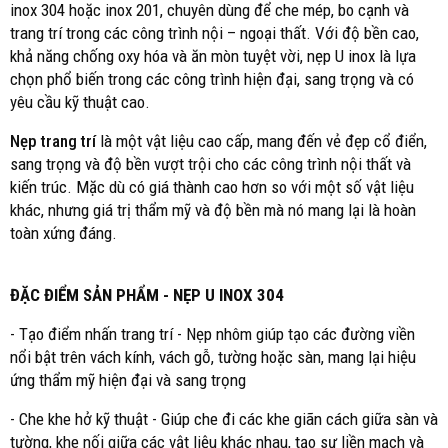
inox 304 hoặc inox 201, chuyên dùng để che mép, bo cạnh và
trang trí trong các công trình nội – ngoại thất. Với độ bền cao,
khả năng chống oxy hóa và ăn mòn tuyệt vời, nẹp U inox là lựa
chọn phổ biến trong các công trình hiện đại, sang trọng và có
yêu cầu kỹ thuật cao.
Nẹp
trang trí
là một vật liệu cao cấp, mang đến vẻ đẹp cổ điển,
sang trọng và độ bền vượt trội cho các công trình nội thất và
kiến trúc. Mặc dù có giá thành cao hơn so với một số vật liệu
khác, nhưng giá trị thẩm mỹ và độ bền mà nó mang lại là hoàn
toàn xứng đáng.
ĐẶC ĐIỂM SẢN PHẨM - NẸP U INOX 304
- Tạo điểm nhấn trang trí - Nẹp nhôm giúp tạo các đường viền
nổi bật trên vách kính, vách gỗ, tường hoặc sàn, mang lại hiệu
ứng thẩm mỹ hiện đại và sang trọng
- Che khe hở kỹ thuật - Giúp che đi các khe giãn cách giữa sàn và
tường, khe nối giữa các vật liệu khác nhau, tạo sự liền mạch và