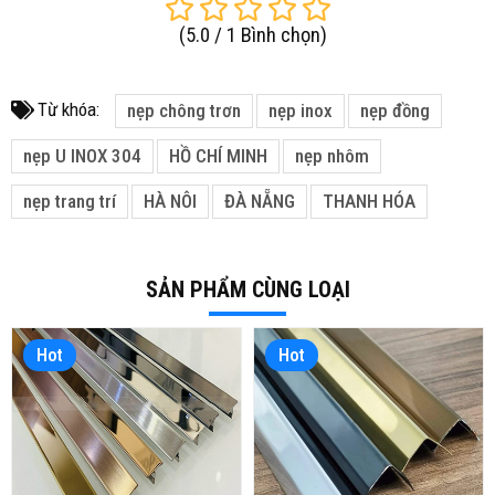
(
5.0
/
1
Bình chọn
)
Từ khóa:
nẹp chông trơn
nẹp inox
nẹp đồng
nẹp U INOX 304
HỒ CHÍ MINH
nẹp nhôm
nẹp trang trí
HÀ NÔI
ĐÀ NẴNG
THANH HÓA
SẢN PHẨM CÙNG LOẠI
Hot
Hot