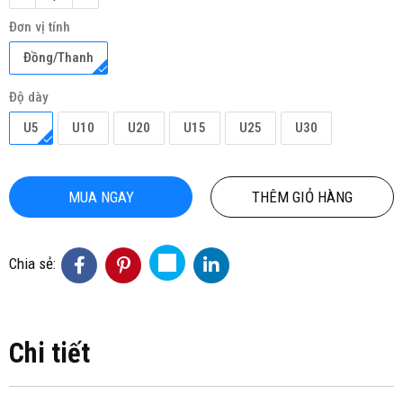
Đơn vị tính
Đồng/Thanh
Độ dày
U5
U10
U20
U15
U25
U30
MUA NGAY
THÊM GIỎ HÀNG
Chia sẻ:
Chi tiết