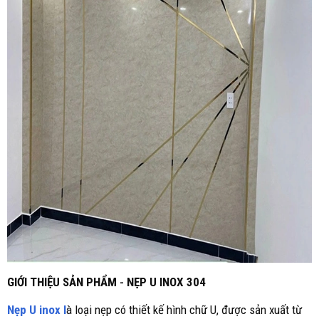
GIỚI THIỆU SẢN PHẨM
-
NẸP U INOX 304
Nẹp U inox l
à loại nẹp có thiết kế hình chữ U, được sản xuất từ