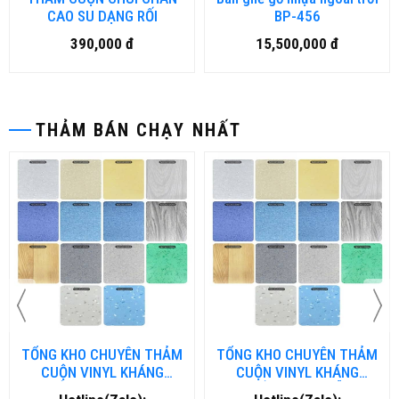
CAO SU DẠNG RỐI
BP-456
390,000 đ
15,500,000 đ
THẢM BÁN CHẠY NHẤT
TỔNG KHO CHUYÊN THẢM
TỔNG KHO CHUYÊN THẢM
CUỘN VINYL KHÁNG
CUỘN VINYL KHÁNG
KHUẨN TẠI NHA TRANG
KHUẨN TẠI ĐÀ NẴNG