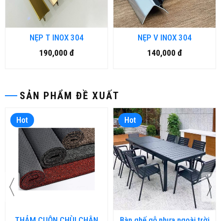
NẸP T INOX 304
NẸP V INOX 304
190,000 đ
140,000 đ
SẢN PHẨM ĐỀ XUẤT
Hot
Hot
THẢM CUỘN CHÙI CHÂN
Bàn ghế gỗ nhựa ngoài trời