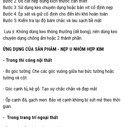
Bước 2: Đo cắt nẹp đúng kích thước cần thiết
Bước 3: Sử dụng keo chuyên dụng hoặc bắn vít cố định nẹp
Bước 4: Ép sát và giữ cố định cho đến khi khô hoàn toàn
Bước 5: Kiểm tra lại độ bám chắc và lau sạch bề mặt
Lưu ý: Không dùng keo thông thường (dễ bong), nên dùng keo
chuyên dụng chống ẩm hoặc 2 thành phần.
ỨNG DỤNG CỦA SẢN PHẢM - NẸP U NHÔM HỢP KIM
- Trong thi công nội thất
- Bo góc tường: Che các góc vuông giữa hai bức tường hoặc
tường và cột.
- Góc cạnh tủ, kệ gỗ: Tạo sự chắc chắn và đẹp mắt.
- Ốp cạnh đá, gạch men: Bảo vệ cạnh không bị sứt mẻ theo thời
gian.
- Trong trang trí ngoại thất