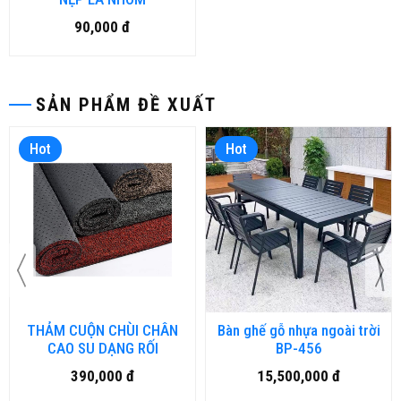
90,000 đ
SẢN PHẨM ĐỀ XUẤT
Hot
Hot
THẢM CUỘN CHÙI CHÂN
Bàn ghế gỗ nhựa ngoài trời
CAO SU DẠNG RỐI
BP-456
390,000 đ
15,500,000 đ