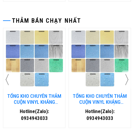
THẢM BÁN CHẠY NHẤT
TỔNG KHO CHUYÊN THẢM
TỔNG KHO CHUYÊN THẢM
CUỘN VINYL KHÁNG
CUỘN VINYL KHÁNG
KHUẨN TẠI NHA TRANG
KHUẨN TẠI ĐÀ NẴNG
Hotline(Zalo):
Hotline(Zalo):
0934943033
0934943033