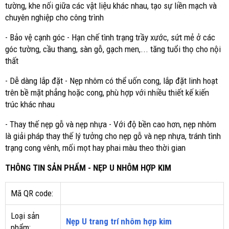
tường, khe nối giữa các vật liệu khác nhau, tạo sự liền mạch và
chuyên nghiệp cho công trình
- Bảo vệ cạnh góc - Hạn chế tình trạng trầy xước, sứt mẻ ở các
góc tường, cầu thang, sàn gỗ, gạch men,... tăng tuổi thọ cho nội
thất
- Dễ dàng lắp đặt - Nẹp nhôm có thể uốn cong, lắp đặt linh hoạt
trên bề mặt phẳng hoặc cong, phù hợp với nhiều thiết kế kiến
trúc khác nhau
- Thay thế nẹp gỗ và nẹp nhựa - Với độ bền cao hơn, nẹp nhôm
là giải pháp thay thế lý tưởng cho nẹp gỗ và nẹp nhựa, tránh tình
trạng cong vênh, mối mọt hay phai màu theo thời gian
THÔNG TIN SẢN PHẨM - NẸP U NHÔM HỢP KIM
Mã QR code:
Loại sản
Nẹp U trang trí nhôm hợp kim
phẩm: