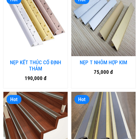
NẸP KẾT THÚC CỐ ĐỊNH
NẸP T NHÔM HỢP KIM
THẢM
75,000 đ
190,000 đ
Hot
Hot