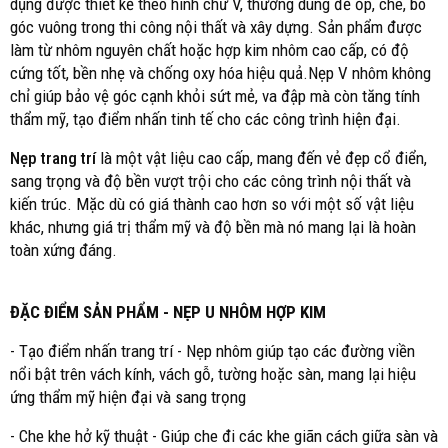
dụng được thiết kế theo hình chữ V, thường dùng để ốp, che, bo
góc vuông trong thi công nội thất và xây dựng. Sản phẩm được
làm từ nhôm nguyên chất hoặc hợp kim nhôm cao cấp, có độ
cứng tốt, bền nhẹ và chống oxy hóa hiệu quả.Nẹp V nhôm không
chỉ giúp bảo vệ góc cạnh khỏi sứt mẻ, va đập mà còn tăng tính
thẩm mỹ, tạo điểm nhấn tinh tế cho các công trình hiện đại.
Nẹp
trang trí
là một vật liệu cao cấp, mang đến vẻ đẹp cổ điển,
sang trọng và độ bền vượt trội cho các công trình nội thất và
kiến trúc. Mặc dù có giá thành cao hơn so với một số vật liệu
khác, nhưng giá trị thẩm mỹ và độ bền mà nó mang lại là hoàn
toàn xứng đáng.
ĐẶC ĐIỂM SẢN PHẨM - NẸP U NHÔM HỢP KIM
- Tạo điểm nhấn trang trí - Nẹp nhôm giúp tạo các đường viền
nổi bật trên vách kính, vách gỗ, tường hoặc sàn, mang lại hiệu
ứng thẩm mỹ hiện đại và sang trọng
- Che khe hở kỹ thuật - Giúp che đi các khe giãn cách giữa sàn và