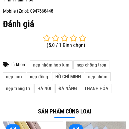
Mobile (Zalo): 0947668448
Đánh giá
(
5.0
/
1
Bình chọn
)
Từ khóa:
nẹp nhôm hợp kim
nẹp chông trơn
nẹp inox
nẹp đồng
HỒ CHÍ MINH
nẹp nhôm
nẹp trang trí
HÀ NÔI
ĐÀ NẴNG
THANH HÓA
SẢN PHẨM CÙNG LOẠI
Hot
Hot