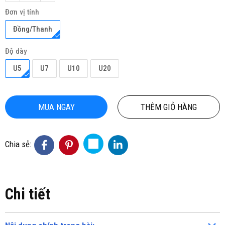
Đơn vị tính
Đồng/Thanh
Độ dày
U5
U7
U10
U20
MUA NGAY
THÊM GIỎ HÀNG
Chia sẻ:
Chi tiết