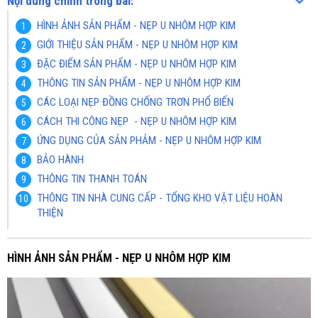
Nội dung chính trong bài:
HÌNH ẢNH SẢN PHẨM - NẸP U NHÔM HỢP KIM
GIỚI THIỆU SẢN PHẨM - NẸP U NHÔM HỢP KIM
ĐẶC ĐIỂM SẢN PHẨM - NẸP U NHÔM HỢP KIM
THÔNG TIN SẢN PHẨM - NẸP U NHÔM HỢP KIM
CÁC LOẠI NẸP ĐỒNG CHỐNG TRƠN PHỔ BIẾN
CÁCH THI CÔNG NẸP - NẸP U NHÔM HỢP KIM
ỨNG DỤNG CỦA SẢN PHẢM - NẸP U NHÔM HỢP KIM
BẢO HÀNH
THÔNG TIN THANH TOÁN
THÔNG TIN NHÀ CUNG CẤP - TỔNG KHO VẬT LIỆU HOÀN
THIỆN
HÌNH ẢNH SẢN PHẨM - NẸP U NHÔM HỢP KIM