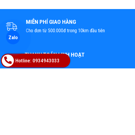
MIỄN PHÍ GIAO HÀNG
Cho đơn từ 500.000đ trong 10km đầu tiên
Zalo
THANH TOÁN LINH HOẠT
Hotline: 0934943033
Qua thẻ & COD
1 ĐỔI 1 TRONG 1 THÁNG
Tại tất cả cửa hàng trên Toàn Quốc
TỔNG KHO VẬT LIỆU HOÀN THIỆN