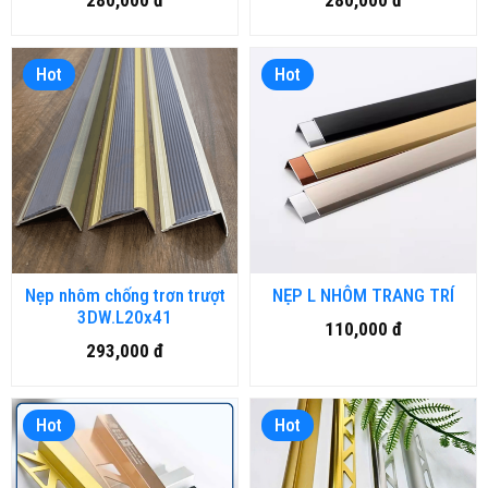
280,000 đ
280,000 đ
Hot
Hot
Nẹp nhôm chống trơn trượt
NẸP L NHÔM TRANG TRÍ
3DW.L20x41
110,000 đ
293,000 đ
Hot
Hot