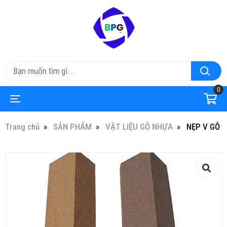
0
Trang chủ
SẢN PHẨM
VẬT LIỆU GỖ NHỰA
NẸP V GỖ 