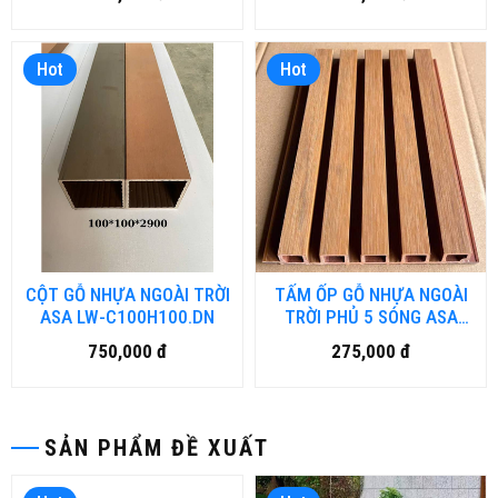
Hot
Hot
CỘT GỖ NHỰA NGOÀI TRỜI
TẤM ỐP GỖ NHỰA NGOÀI
ASA LW-C100H100.DN
TRỜI PHỦ 5 SÓNG ASA
SW-W175H20.DN
750,000 đ
275,000 đ
SẢN PHẨM ĐỀ XUẤT