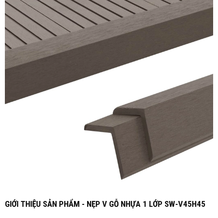
GIỚI THIỆU SẢN PHẨM - NẸP V GỖ NHỰA 1 LỚP SW-V45H45