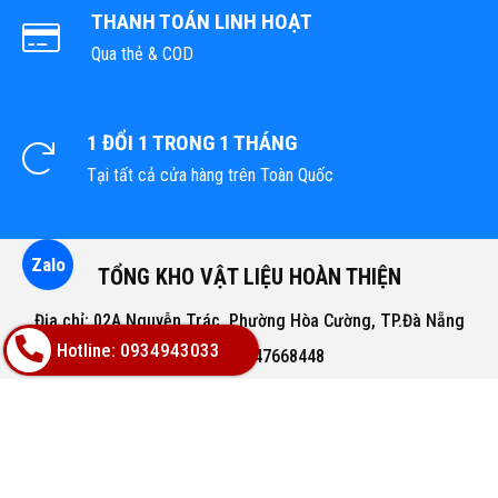
THANH TOÁN LINH HOẠT
Qua thẻ & COD
1 ĐỔI 1 TRONG 1 THÁNG
Tại tất cả cửa hàng trên Toàn Quốc
Zalo
TỔNG KHO VẬT LIỆU HOÀN THIỆN
Địa chỉ: 02A Nguyễn Trác, Phường Hòa Cường, TP.Đà Nẵng
Hotline: 0934943033
Hotline: 0947668448
Email: bachphatgroupvn@gmail.com
Website: www.vatlieuhoanthien.com