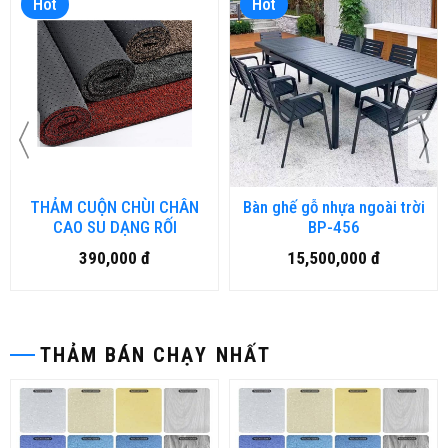
Hot
Hot
THẢM CUỘN CHÙI CHÂN
Bàn ghế gỗ nhựa ngoài trời
CAO SU DẠNG RỐI
BP-456
390,000 đ
15,500,000 đ
THẢM BÁN CHẠY NHẤT