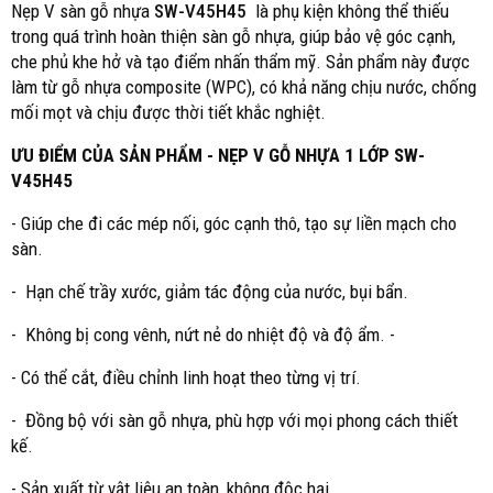
Nẹp V sàn gỗ nhựa
SW-V45H45
là phụ kiện không thể thiếu
trong quá trình hoàn thiện sàn gỗ nhựa, giúp bảo vệ góc cạnh,
che phủ khe hở và tạo điểm nhấn thẩm mỹ. Sản phẩm này được
làm từ gỗ nhựa composite (WPC), có khả năng chịu nước, chống
mối mọt và chịu được thời tiết khắc nghiệt.
ƯU ĐIỂM CỦA SẢN PHẨM - NẸP V GỖ NHỰA 1 LỚP SW-
V45H45
- Giúp che đi các mép nối, góc cạnh thô, tạo sự liền mạch cho
sàn.
- Hạn chế trầy xước, giảm tác động của nước, bụi bẩn.
- Không bị cong vênh, nứt nẻ do nhiệt độ và độ ẩm. -
- Có thể cắt, điều chỉnh linh hoạt theo từng vị trí.
- Đồng bộ với sàn gỗ nhựa, phù hợp với mọi phong cách thiết
kế.
- Sản xuất từ vật liệu an toàn, không độc hại.