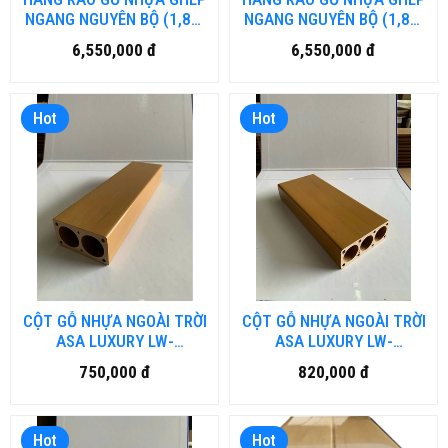
NGANG NGUYÊN BỘ (1,8m
NGANG NGUYÊN BỘ (1,8m
x1,8m) MÀU TEAK
x1,8m)
6,550,000 đ
6,550,000 đ
Hot
Hot
CỘT GỖ NHỰA NGOÀI TRỜI
CỘT GỖ NHỰA NGOÀI TRỜI
ASA LUXURY LW-
ASA LUXURY LW-
LU70H40.DN
LU100H40.DN
750,000 đ
820,000 đ
Hot
Hot