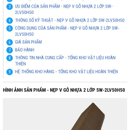
ƯU ĐIỂM CỦA SẢN PHẨM - NẸP V GỖ NHỰA 2 LỚP SW-
2LV50H50
THÔNG SỐ KỸ THUẬT - NẸP V GỖ NHỰA 2 LỚP SW-2LV50H50
CÔNG DỤNG CỦA SẢN PHẨM - NẸP V GỖ NHỰA 2 LỚP SW-
2LV50H50
GIÁ SẢN PHẨM
BẢO HÀNH
THÔNG TIN NHÀ CUNG CẤP - TỔNG KHO VẬT LIỆU HOÀN
THIỆN
HỆ THỐNG KHO HÀNG - TỔNG KHO VẬT LIỆU HOÀN THIỆN
HÌNH ẢNH SẢN PHẨM - NẸP V GỖ NHỰA 2 LỚP SW-2LV50H50