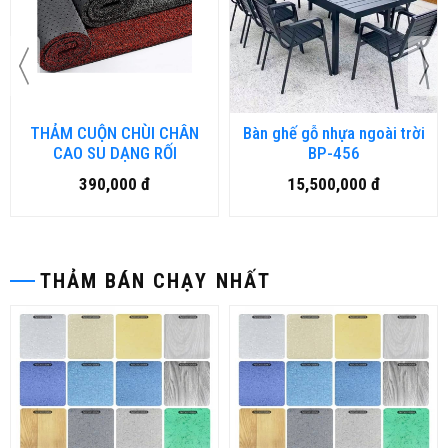
THẢM CUỘN CHÙI CHÂN
Bàn ghế gỗ nhựa ngoài trời
CAO SU DẠNG RỐI
BP-456
390,000 đ
15,500,000 đ
THẢM BÁN CHẠY NHẤT