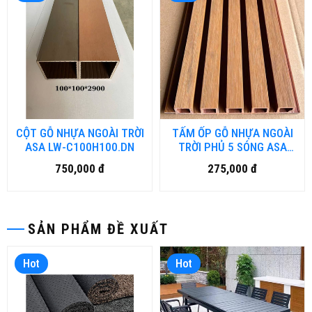
CỘT GỖ NHỰA NGOÀI TRỜI
TẤM ỐP GỖ NHỰA NGOÀI
ASA LW-C100H100.DN
TRỜI PHỦ 5 SÓNG ASA
SW-W175H20.DN
750,000 đ
275,000 đ
SẢN PHẨM ĐỀ XUẤT
Hot
Hot