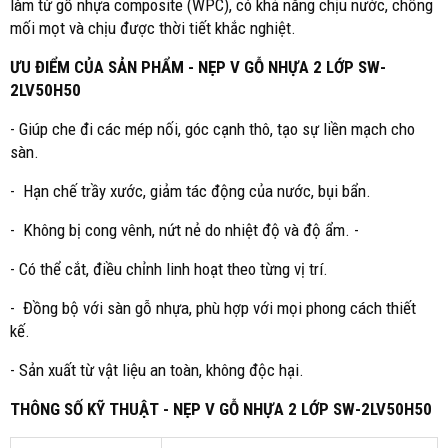
làm từ gỗ nhựa composite (WPC), có khả năng chịu nước, chống
mối mọt và chịu được thời tiết khắc nghiệt.
ƯU ĐIỂM CỦA SẢN PHẨM - NẸP V GỖ NHỰA 2 LỚP SW-
2LV50H50
- Giúp che đi các mép nối, góc cạnh thô, tạo sự liền mạch cho
sàn.
- Hạn chế trầy xước, giảm tác động của nước, bụi bẩn.
- Không bị cong vênh, nứt nẻ do nhiệt độ và độ ẩm. -
- Có thể cắt, điều chỉnh linh hoạt theo từng vị trí.
- Đồng bộ với sàn gỗ nhựa, phù hợp với mọi phong cách thiết
kế.
- Sản xuất từ vật liệu an toàn, không độc hại.
THÔNG SỐ KỸ THUẬT - NẸP V GỖ NHỰA 2 LỚP SW-2LV50H50