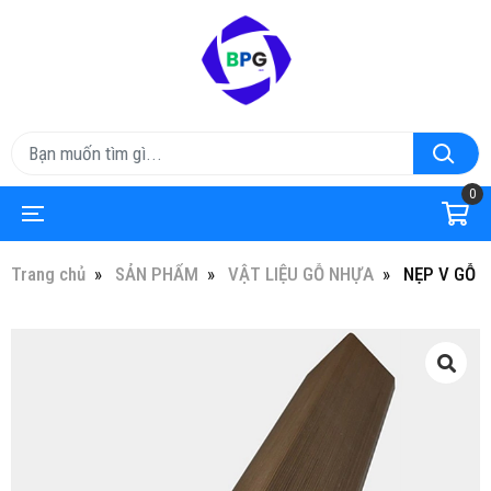
0
Trang chủ
SẢN PHẨM
VẬT LIỆU GỖ NHỰA
NẸP V GỖ 