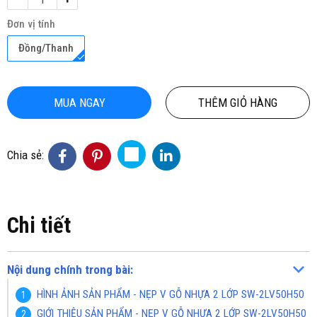
Đơn vị tính
Đồng/Thanh
MUA NGAY
THÊM GIỎ HÀNG
Chia sẻ:
Chi tiết
Nội dung chính trong bài:
HÌNH ẢNH SẢN PHẨM - NẸP V GỖ NHỰA 2 LỚP SW-2LV50H50
GIỚI THIỆU SẢN PHẨM - NẸP V GỖ NHỰA 2 LỚP SW-2LV50H50