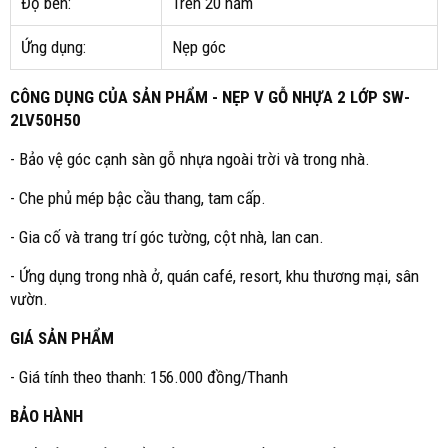
Độ bền:
Trên 20 năm
Ứng dụng:
Nẹp góc
CÔNG DỤNG CỦA SẢN PHẨM - NẸP V GỖ NHỰA 2 LỚP SW-
2LV50H50
- Bảo vệ góc cạnh sàn gỗ nhựa ngoài trời và trong nhà.
- Che phủ mép bậc cầu thang, tam cấp.
- Gia cố và trang trí góc tường, cột nhà, lan can.
- Ứng dụng trong nhà ở, quán café, resort, khu thương mại, sân
vườn.
GIÁ SẢN PHẨM
- Giá tính theo thanh: 156.000 đồng/Thanh
BẢO HÀNH