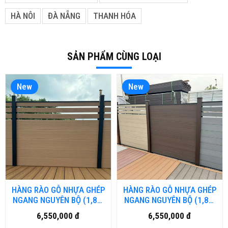
HÀ NÔI
ĐÀ NẴNG
THANH HÓA
SẢN PHẨM CÙNG LOẠI
New
New
HÀNG RÀO GỖ NHỰA GHÉP
HÀNG RÀO GỖ NHỰA GHÉP
NGANG NGUYÊN BỘ (1,8m
NGANG NGUYÊN BỘ (1,8m
x1,8m) MÀU TEAK
x1,8m)
6,550,000 đ
6,550,000 đ