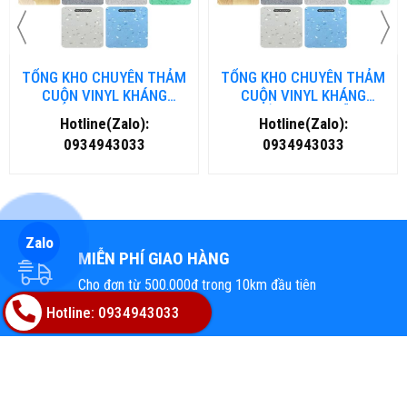
TỔNG KHO CHUYÊN THẢM
TỔNG KHO CHUYÊN THẢM
CUỘN VINYL KHÁNG
CUỘN VINYL KHÁNG
KHUẨN TẠI NHA TRANG
KHUẨN TẠI ĐÀ NẴNG
Hotline(Zalo):
Hotline(Zalo):
0934943033
0934943033
Zalo
MIỄN PHÍ GIAO HÀNG
Cho đơn từ 500.000đ trong 10km đầu tiên
Hotline: 0934943033
THANH TOÁN LINH HOẠT
Qua thẻ & COD