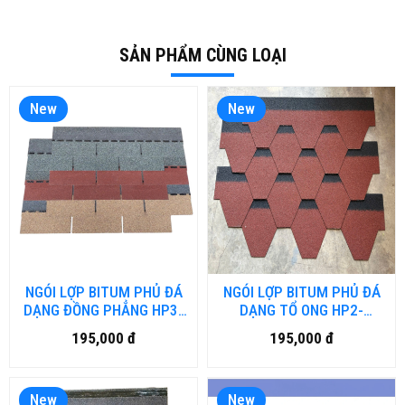
SẢN PHẨM CÙNG LOẠI
New
New
NGÓI LỢP BITUM PHỦ ĐÁ
NGÓI LỢP BITUM PHỦ ĐÁ
DẠNG ĐỒNG PHẲNG HP3-
DẠNG TỔ ONG HP2-
BTUM.BD-DN
BTUM.BD-DN
195,000 đ
195,000 đ
New
New