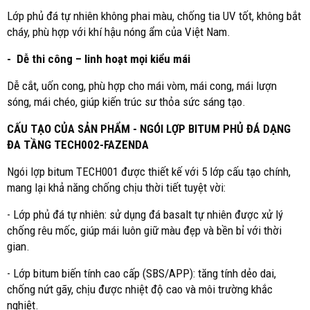
Lớp phủ đá tự nhiên không phai màu, chống tia UV tốt, không bắt
cháy, phù hợp với khí hậu nóng ẩm của Việt Nam.
- Dễ thi công – linh hoạt mọi kiểu mái
Dễ cắt, uốn cong, phù hợp cho mái vòm, mái cong, mái lượn
sóng, mái chéo, giúp kiến trúc sư thỏa sức sáng tạo.
CẤU TẠO CỦA SẢN PHẨM - NGÓI LỢP BITUM PHỦ ĐÁ DẠNG
ĐA TẦNG TECH002-FAZENDA
Ngói lợp bitum TECH001 được thiết kế với 5 lớp cấu tạo chính,
mang lại khả năng chống chịu thời tiết tuyệt vời:
- Lớp phủ đá tự nhiên: sử dụng đá basalt tự nhiên được xử lý
chống rêu mốc, giúp mái luôn giữ màu đẹp và bền bỉ với thời
gian.
- Lớp bitum biến tính cao cấp (SBS/APP): tăng tính dẻo dai,
chống nứt gãy, chịu được nhiệt độ cao và môi trường khắc
nghiệt.