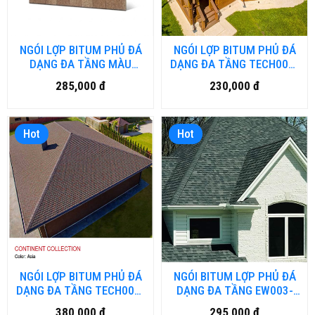
NGÓI LỢP BITUM PHỦ ĐÁ
NGÓI LỢP BITUM PHỦ ĐÁ
DẠNG ĐA TẦNG MÀU
DẠNG ĐA TẦNG TECH003-
VÀNG CÁT EW-
COUNTRY
285,000 đ
230,000 đ
BTUM.HD.DN
Hot
Hot
NGÓI LỢP BITUM PHỦ ĐÁ
NGÓI BITUM LỢP PHỦ ĐÁ
DẠNG ĐA TẦNG TECH001-
DẠNG ĐA TẦNG EW003-
CONTINENT ASIA
BITUM-DN.HM.HN
380,000 đ
295,000 đ