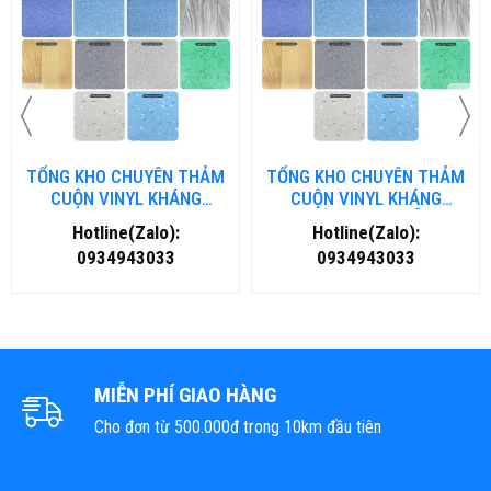
TỔNG KHO CHUYÊN THẢM
TỔNG KHO CHUYÊN THẢM
CUỘN VINYL KHÁNG
CUỘN VINYL KHÁNG
KHUẨN TẠI NHA TRANG
KHUẨN TẠI ĐÀ NẴNG
Hotline(Zalo):
Hotline(Zalo):
0934943033
0934943033
MIỄN PHÍ GIAO HÀNG
Cho đơn từ 500.000đ trong 10km đầu tiên