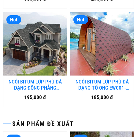
Hot
Hot
NGÓI BITUM LỢP PHỦ ĐÁ
NGÓI BITUM LỢP PHỦ ĐÁ
DẠNG ĐỒNG PHẲNG
DẠNG TỔ ONG EW001-
EW002-BITUM-DN.HM.HN
BITUM-DN.HM.HN
195,000 đ
185,000 đ
SẢN PHẨM ĐỀ XUẤT