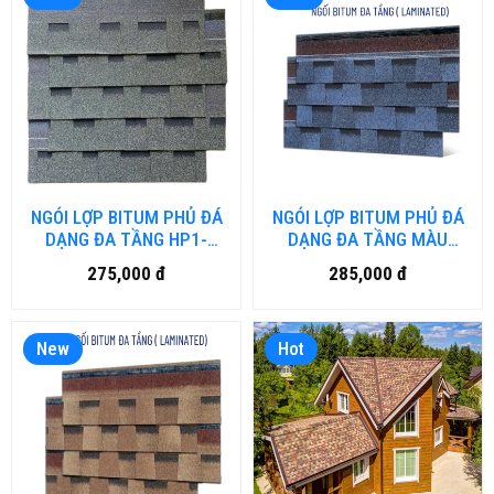
NGÓI LỢP BITUM PHỦ ĐÁ
NGÓI LỢP BITUM PHỦ ĐÁ
DẠNG ĐA TẦNG HP1-
DẠNG ĐA TẦNG MÀU
BTUM.BD-DN
XANH DƯƠNG EW2-
275,000 đ
285,000 đ
BTUM.HD.DN
New
Hot