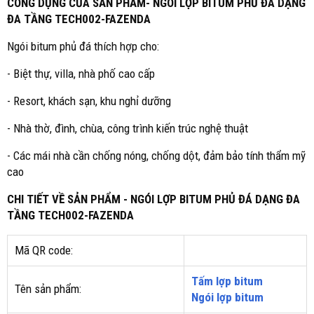
CÔNG DỤNG CỦA SẢN PHẨM- NGÓI LỢP BITUM PHỦ ĐÁ DẠNG
ĐA TẦNG TECH002-FAZENDA
Ngói bitum phủ đá thích hợp cho:
- Biệt thự, villa, nhà phố cao cấp
- Resort, khách sạn, khu nghỉ dưỡng
- Nhà thờ, đình, chùa, công trình kiến trúc nghệ thuật
- Các mái nhà cần chống nóng, chống dột, đảm bảo tính thẩm mỹ
cao
CHI TIẾT VỀ SẢN PHẨM - NGÓI LỢP BITUM PHỦ ĐÁ DẠNG ĐA
TẦNG TECH002-FAZENDA
Mã QR code:
Tấm lợp bitum
Tên sản phẩm:
Ngói lợp bitum