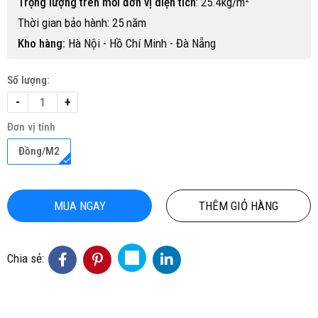
Trọng lượng trên mỗi đơn vị diện tích
: 25.4kg/m²
Thời gian bảo hành: 25 năm
Kho hàng:
Hà Nội - Hồ Chí Minh - Đà Nẵng
Số lượng:
-
+
Đơn vị tính
Đồng/M2
MUA NGAY
THÊM GIỎ HÀNG
Chia sẻ: