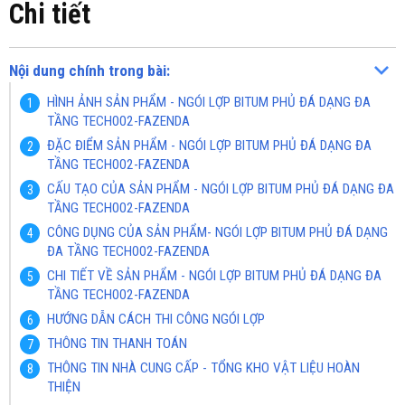
Chi tiết
Nội dung chính trong bài:
HÌNH ẢNH SẢN PHẨM - NGÓI LỢP BITUM PHỦ ĐÁ DẠNG ĐA
TẦNG TECH002-FAZENDA
ĐẶC ĐIỂM SẢN PHẨM - NGÓI LỢP BITUM PHỦ ĐÁ DẠNG ĐA
TẦNG TECH002-FAZENDA
CẤU TẠO CỦA SẢN PHẨM - NGÓI LỢP BITUM PHỦ ĐÁ DẠNG ĐA
TẦNG TECH002-FAZENDA
CÔNG DỤNG CỦA SẢN PHẨM- NGÓI LỢP BITUM PHỦ ĐÁ DẠNG
ĐA TẦNG TECH002-FAZENDA
CHI TIẾT VỀ SẢN PHẨM - NGÓI LỢP BITUM PHỦ ĐÁ DẠNG ĐA
TẦNG TECH002-FAZENDA
HƯỚNG DẪN CÁCH THI CÔNG NGÓI LỢP
THÔNG TIN THANH TOÁN
THÔNG TIN NHÀ CUNG CẤP - TỔNG KHO VẬT LIỆU HOÀN
THIỆN