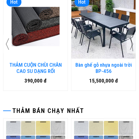
Hot
Hot
THẢM CUỘN CHÙI CHÂN
Bàn ghế gỗ nhựa ngoài trời
CAO SU DẠNG RỐI
BP-456
390,000 đ
15,500,000 đ
THẢM BÁN CHẠY NHẤT