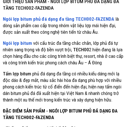
GIỚI THIỆU SẢN PHẨM -
NGÓI LỢP BITUM PHỦ ĐÁ DẠNG ĐA
TẦNG TECH002-FAZENDA
Ngói lợp bitum phủ đá dạng đa tầng TECH002-FAZENDA
là
dòng sản phẩm cao cấp trong nhóm vật liệu lợp mái hiện đại,
được sản xuất theo công nghệ tiên tiến từ châu Âu.
Ngói lợp bitum
với cấu trúc đa tầng chắc chắn, lớp phủ đá tự
nhiên sang trọng và độ bền vượt trội,
TECH00
2 hiện đang là lựa
chọn hàng đầu cho các công trình biệt thự, resort, nhà ở cao cấp
và công trình kiến trúc phong cách châu Âu – Á Đông
Tấm lợp bitum
phủ đá dạng đa tầng có nhiều kiểu dáng mới lạ
độc dáo & đẹp mắt, màu sắc hài hòa đa dạng phù hợp với nhiều
phong cách kiến trúc từ cổ điển đến hiện đại, hiện nay tấm ngói
dán bitum phủ đá đã xuất hiện tại Việt Nam & nhanh chóng trở
thành một xu thế mới trong kiến trúc và xây dựng hiện hữu.
ĐẶC ĐIỂM SẢN PHẨM - NGÓI LỢP BITUM PHỦ ĐÁ DẠNG ĐA
TẦNG TECH002-FAZENDA