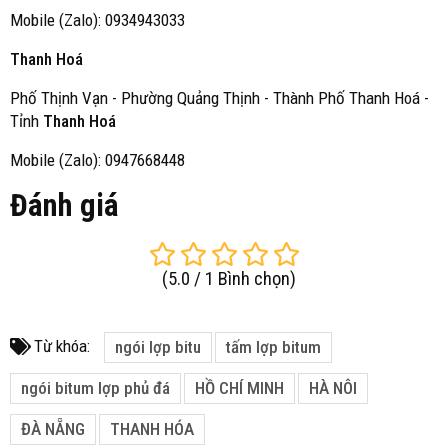
Mobile (Zalo): 0934943033
Thanh Hoá
Phố Thịnh Vạn - Phường Quảng Thịnh - Thành Phố Thanh Hoá -
Tỉnh
Thanh Hoá
Mobile (Zalo): 0947668448
Đánh giá
(
5.0
/
1
Bình chọn
)
Từ khóa:
ngói lợp bitu
tấm lợp bitum
ngói bitum lợp phủ đá
HỒ CHÍ MINH
HÀ NÔI
ĐÀ NẴNG
THANH HÓA