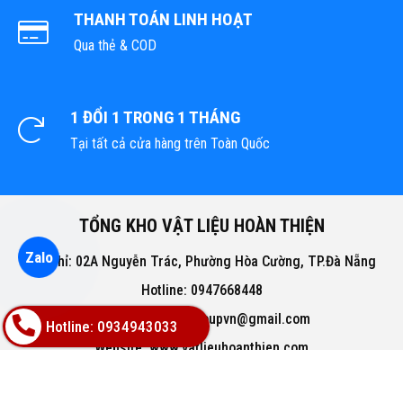
THANH TOÁN LINH HOẠT
Qua thẻ & COD
1 ĐỔI 1 TRONG 1 THÁNG
Tại tất cả cửa hàng trên Toàn Quốc
TỔNG KHO VẬT LIỆU HOÀN THIỆN
Zalo
Địa chỉ: 02A Nguyễn Trác, Phường Hòa Cường, TP.Đà Nẵng
Hotline: 0947668448
Email: bachphatgroupvn@gmail.com
Hotline: 0934943033
Website: www.vatlieuhoanthien.com