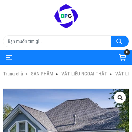
0
Trang chủ
SẢN PHẨM
VẬT LIỆU NGOẠI THẤT
VẬT LIỆ