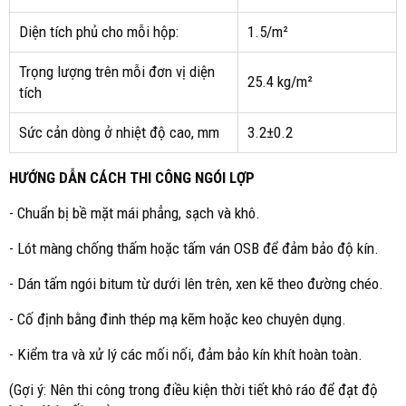
Diện tích phủ cho mỗi hộp:
1.5/m²
Trọng lượng trên mỗi đơn vị diện
25.4 kg/m²
tích
Sức cản dòng ở nhiệt độ cao, mm
3.2±0.2
HƯỚNG DẪN CÁCH THI CÔNG NGÓI LỢP
- Chuẩn bị bề mặt mái phẳng, sạch và khô.
- Lót màng chống thấm hoặc tấm ván OSB để đảm bảo độ kín.
- Dán tấm ngói bitum từ dưới lên trên, xen kẽ theo đường chéo.
- Cố định bằng đinh thép mạ kẽm hoặc keo chuyên dụng.
- Kiểm tra và xử lý các mối nối, đảm bảo kín khít hoàn toàn.
(Gợi ý: Nên thi công trong điều kiện thời tiết khô ráo để đạt độ