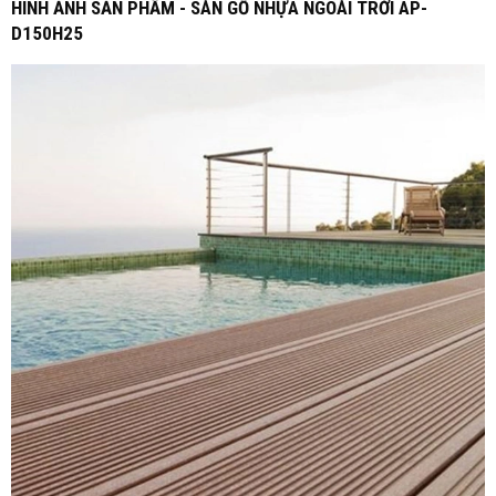
HÌNH ẢNH SẢN PHẨM - SÀN GỖ NHỰA NGOÀI TRỜI AP-
D150H25