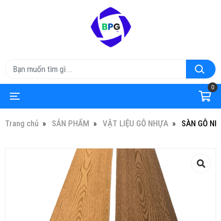
0
Trang chủ
SẢN PHẨM
VẬT LIỆU GỖ NHỰA
SÀN GỖ NH