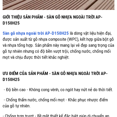
GIỚI THIỆU SẢN PHẨM - SÀN GỖ NHỰA NGOÀI TRỜI AP-
D150H25
Sàn gỗ nhựa ngoài trời AP-D150H25
là dòng vật liệu hiện đại,
được sản xuất từ gỗ nhựa composite (WPC), kết hợp giữa bột gỗ
và nhựa tổng hợp. Sản phẩm này mang lại vẻ đẹp sang trọng của
gỗ tự nhiên nhưng có độ bền vượt trội, chống nước, chống mối
mọt và chịu được thời tiết khắc nghiệt.
ƯU ĐIỂM CỦA SẢN PHẨM - SÀN GỖ NHỰA NGOÀI TRỜI AP-
D150H25
- Độ bền cao - Không cong vênh, co ngót hay nứt nẻ do thời tiết.
- Chống thấm nước, chống mối mọt - Khắc phục nhược điểm
của gỗ tự nhiên.
- Chống trơn trượt - Bề mặt thiết kế đặc biệt giúp di chuyển an