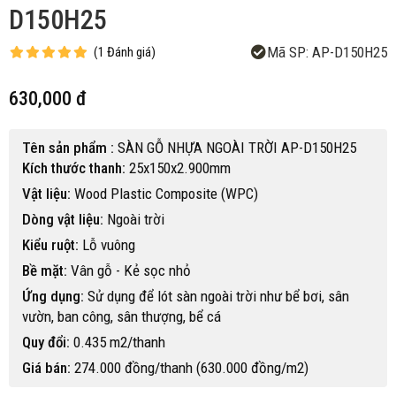
D150H25
Mã SP:
AP-D150H25
(
1
Đánh giá
)
630,000 đ
Tên sản phẩm :
SÀN GỖ NHỰA NGOÀI TRỜI AP-D150H25
Kích thước thanh:
25x150x2.900mm
Vật liệu:
Wood Plastic Composite (WPC)
Dòng vật liệu:
Ngoài trời
Kiểu ruột:
Lỗ vuông
Bề mặt:
Vân gỗ - Kẻ sọc nhỏ
Ứng dụng:
Sử dụng để lót sàn ngoài trời như bể bơi, sân
vườn, ban công, sân thượng, bể cá
Quy đổi:
0.435 m2/thanh
Giá bán:
274.000 đồng/thanh (630.000 đồng/m2)