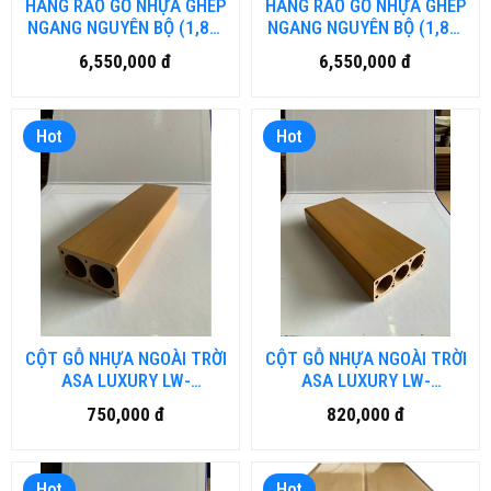
HÀNG RÀO GỖ NHỰA GHÉP
HÀNG RÀO GỖ NHỰA GHÉP
NGANG NGUYÊN BỘ (1,8m
NGANG NGUYÊN BỘ (1,8m
x1,8m) MÀU TEAK
x1,8m)
6,550,000 đ
6,550,000 đ
Hot
Hot
CỘT GỖ NHỰA NGOÀI TRỜI
CỘT GỖ NHỰA NGOÀI TRỜI
ASA LUXURY LW-
ASA LUXURY LW-
LU70H40.DN
LU100H40.DN
750,000 đ
820,000 đ
Hot
Hot