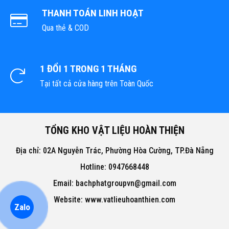
THANH TOÁN LINH HOẠT
Qua thẻ & COD
1 ĐỔI 1 TRONG 1 THÁNG
Tại tất cả cửa hàng trên Toàn Quốc
TỔNG KHO VẬT LIỆU HOÀN THIỆN
Địa chỉ: 02A Nguyễn Trác, Phường Hòa Cường, TP.Đà Nẵng
Hotline: 0947668448
Email: bachphatgroupvn@gmail.com
Website: www.vatlieuhoanthien.com
Zalo