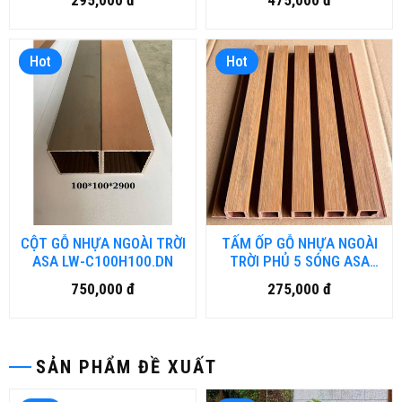
295,000 đ
475,000 đ
Hot
Hot
CỘT GỖ NHỰA NGOÀI TRỜI
TẤM ỐP GỖ NHỰA NGOÀI
ASA LW-C100H100.DN
TRỜI PHỦ 5 SÓNG ASA
SW-W175H20.DN
750,000 đ
275,000 đ
SẢN PHẨM ĐỀ XUẤT