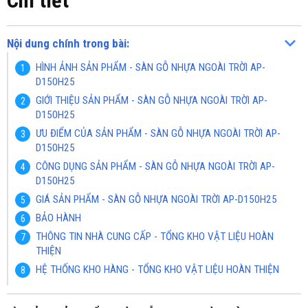
Chi tiết
Nội dung chính trong bài:
HÌNH ẢNH SẢN PHẨM - SÀN GỖ NHỰA NGOÀI TRỜI AP-
D150H25
GIỚI THIỆU SẢN PHẨM - SÀN GỖ NHỰA NGOÀI TRỜI AP-
D150H25
ƯU ĐIỂM CỦA SẢN PHẨM - SÀN GỖ NHỰA NGOÀI TRỜI AP-
D150H25
CÔNG DỤNG SẢN PHẨM - SÀN GỖ NHỰA NGOÀI TRỜI AP-
D150H25
GIÁ SẢN PHẨM - SÀN GỖ NHỰA NGOÀI TRỜI AP-D150H25
BẢO HÀNH
THÔNG TIN NHÀ CUNG CẤP - TỔNG KHO VẬT LIỆU HOÀN
THIỆN
HỆ THỐNG KHO HÀNG - TỔNG KHO VẬT LIỆU HOÀN THIỆN