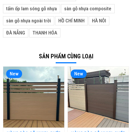
tấm ốp lam sóng gỗ nhựa
sàn gỗ nhựa composite
sàn gỗ nhựa ngoài trời
HỒ CHÍ MINH
HÀ NÔI
ĐÀ NẴNG
THANH HÓA
SẢN PHẨM CÙNG LOẠI
New
New