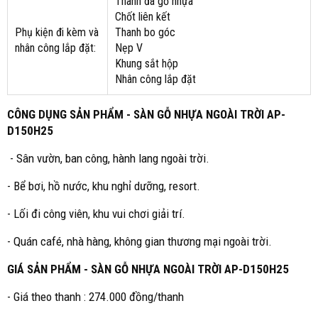
Thanh đà gỗ nhựa
Chốt liên kết
Phụ kiện đi kèm và
Thanh bo góc
nhân công lắp đặt:
Nẹp V
Khung sắt hộp
Nhân công lắp đặt
CÔNG DỤNG SẢN PHẨM - SÀN GỖ NHỰA NGOÀI TRỜI AP-
D150H25
- Sân vườn, ban công, hành lang ngoài trời.
- Bể bơi, hồ nước, khu nghỉ dưỡng, resort.
- Lối đi công viên, khu vui chơi giải trí.
- Quán café, nhà hàng, không gian thương mại ngoài trời.
GIÁ SẢN PHẨM - SÀN GỖ NHỰA NGOÀI TRỜI AP-D150H25
- Giá theo thanh : 274.000 đồng/thanh