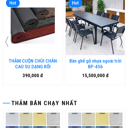
Hot
Hot
THẢM CUỘN CHÙI CHÂN
Bàn ghế gỗ nhựa ngoài trời
CAO SU DẠNG RỐI
BP-456
390,000 đ
15,500,000 đ
THẢM BÁN CHẠY NHẤT