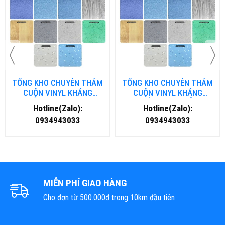
TỔNG KHO CHUYÊN THẢM
TỔNG KHO CHUYÊN THẢM
CUỘN VINYL KHÁNG
CUỘN VINYL KHÁNG
KHUẨN TẠI NHA TRANG
KHUẨN TẠI ĐÀ NẴNG
Hotline(Zalo):
Hotline(Zalo):
0934943033
0934943033
MIỄN PHÍ GIAO HÀNG
Cho đơn từ 500.000đ trong 10km đầu tiên