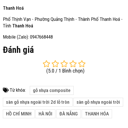
Thanh Hoá
Phố Thịnh Vạn - Phường Quảng Thịnh - Thành Phố Thanh Hoá -
Tỉnh
Thanh Hoá
Mobile (Zalo): 0947668448
Đánh giá
(
5.0
/
1
Bình chọn
)
Từ khóa:
gỗ nhựa composite
sàn gỗ nhựa ngoài trời 2d lỗ tròn
sàn gỗ nhựa ngoài trời
HỒ CHÍ MINH
HÀ NÔI
ĐÀ NẴNG
THANH HÓA