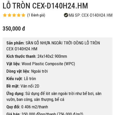
LỖ TRÒN CEX-D140H24.HM
Mã SP:
CEX-D140H24.HM
(
1
Đánh giá
)
350,000 đ
Sản phẩm:
SÀN GỖ NHỰA NGOÀI TRỜI-DÒNG LỖ TRÒN
CEX-D140H24.HM
Kích thước thanh:
24x140x2.900mm
Vật liệu:
Wood Plastic Composite (WPC)
Dòng vật liệu:
Ngoài trời
Kiểu ruột:
Lỗ tròn
Bề mặt:
Vân nổi 2D
Ứng dụng:
Sử dụng để lót sàn ngoài trời như bể bơi, sân
vườn, ban công, sân thượng, bể cá
Quy đổi:
0.406 m2/thanh
Giá bán:
350.000 đồng/thanh (756.000 đ/m2)