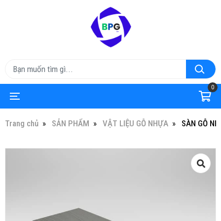
0
Trang chủ
SẢN PHẨM
VẬT LIỆU GỖ NHỰA
SÀN GỖ NH