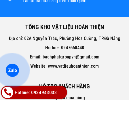
Tại tất cả cửa hàng trên Toàn Quốc
TỔNG KHO VẬT LIỆU HOÀN THIỆN
Địa chỉ: 02A Nguyễn Trác, Phường Hòa Cường, TP.Đà Nẵng
Hotline: 0947668448
Email: bachphatgroupvn@gmail.com
Website: www.vatlieuhoanthien.com
Zalo
HỖ TRỢ KHÁCH HÀNG
Hotline: 0934943033
Hướng dẫn mua hàng
Hướng dẫn thanh toán
Chính sách đổi trả
Chính sách thanh toán