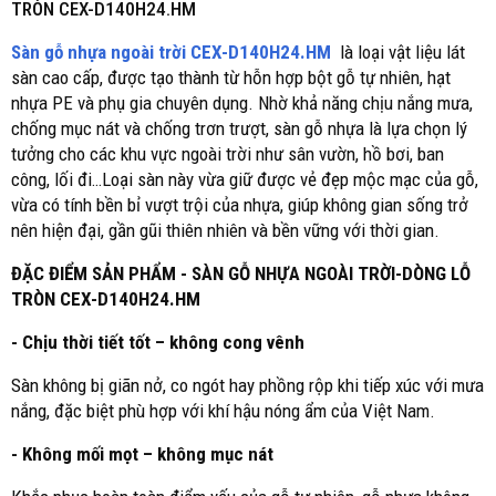
TRÒN CEX-D140H24.HM
Sàn gỗ nhựa ngoài trời CEX-D140H24.HM
là loại vật liệu lát
sàn cao cấp, được tạo thành từ hỗn hợp bột gỗ tự nhiên, hạt
nhựa PE và phụ gia chuyên dụng. Nhờ khả năng chịu nắng mưa,
chống mục nát và chống trơn trượt, sàn gỗ nhựa là lựa chọn lý
tưởng cho các khu vực ngoài trời như sân vườn, hồ bơi, ban
công, lối đi…Loại sàn này vừa giữ được vẻ đẹp mộc mạc của gỗ,
vừa có tính bền bỉ vượt trội của nhựa, giúp không gian sống trở
nên hiện đại, gần gũi thiên nhiên và bền vững với thời gian.
ĐẶC ĐIỂM SẢN PHẨM - SÀN GỖ NHỰA NGOÀI TRỜI-DÒNG LỖ
TRÒN CEX-D140H24.HM
- Chịu thời tiết tốt – không cong vênh
Sàn không bị giãn nở, co ngót hay phồng rộp khi tiếp xúc với mưa
nắng, đặc biệt phù hợp với khí hậu nóng ẩm của Việt Nam.
- Không mối mọt – không mục nát