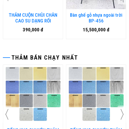
THẢM CUỘN CHÙI CHÂN
Bàn ghế gỗ nhựa ngoài trời
CAO SU DẠNG RỐI
BP-456
390,000 đ
15,500,000 đ
THẢM BÁN CHẠY NHẤT