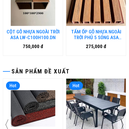
CỘT GỖ NHỰA NGOÀI TRỜI
TẤM ỐP GỖ NHỰA NGOÀI
ASA LW-C100H100.DN
TRỜI PHỦ 5 SÓNG ASA
SW-W175H20.DN
750,000 đ
275,000 đ
SẢN PHẨM ĐỀ XUẤT
Hot
Hot