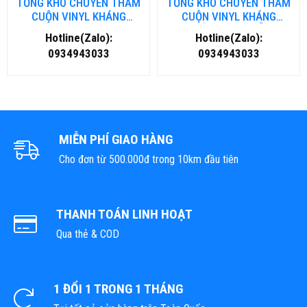
TỔNG KHO CHUYÊN THẢM
TỔNG KHO CHUYÊN THẢM
CUỘN VINYL KHÁNG
CUỘN VINYL KHÁNG
KHUẨN TẠI NHA TRANG
KHUẨN TẠI ĐÀ NẴNG
Hotline(Zalo):
Hotline(Zalo):
0934943033
0934943033
MIỄN PHÍ GIAO HÀNG
Cho đơn từ 500.000đ trong 10km đầu tiên
THANH TOÁN LINH HOẠT
Qua thẻ & COD
1 ĐỔI 1 TRONG 1 THÁNG