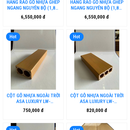
HÀNG RÀO GỖ NHỰA GHÉP
HÀNG RÀO GỖ NHỰA GHÉP
NGANG NGUYÊN BỘ (1,8m
NGANG NGUYÊN BỘ (1,8m
x1,8m) MÀU TEAK
x1,8m)
6,550,000 đ
6,550,000 đ
Hot
Hot
CỘT GỖ NHỰA NGOÀI TRỜI
CỘT GỖ NHỰA NGOÀI TRỜI
ASA LUXURY LW-
ASA LUXURY LW-
LU70H40.DN
LU100H40.DN
750,000 đ
820,000 đ