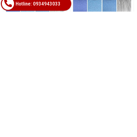
Hotline: 0934943033
TỔNG KHO CHUYÊN THẢM
TỔNG KHO CHUYÊN THẢM
CUỘN VINYL KHÁNG
CUỘN VINYL KHÁNG
KHUẨN TẠI NHA TRANG
KHUẨN TẠI ĐÀ NẴNG
Hotline(Zalo):
Hotline(Zalo):
0934943033
0934943033
MIỄN PHÍ GIAO HÀNG
Cho đơn từ 500.000đ trong 10km đầu tiên