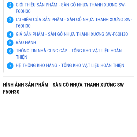
GIỚI THIỆU SẢN PHẨM - SÀN GÔ NHỰA THANH XƯƠNG SW-
F60H30
ƯU ĐIỂM CỦA SẢN PHẨM - SÀN GỖ NHỰA THANH XƯƠNG SW-
F60H30
GIÁ SẢN PHẨM - SÀN GỖ NHỰA THANH XƯƠNG SW-F60H30
BẢO HÀNH
THÔNG TIN NHÀ CUNG CẤP - TỔNG KHO VẬT LIỆU HOÀN
THIỆN
HỆ THỐNG KHO HÀNG - TỔNG KHO VẬT LIỆU HOÀN THIỆN
HÌNH ẢNH SẢN PHẨM - SÀN GÔ NHỰA THANH XƯƠNG SW-
F60H30