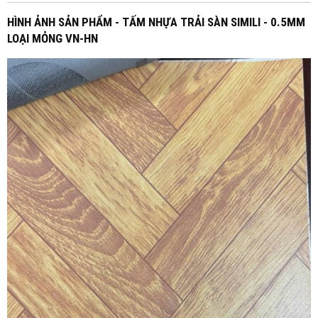
HÌNH ẢNH SẢN PHẨM - TẤM NHỰA TRẢI SÀN SIMILI - 0.5MM
LOẠI MỎNG VN-HN