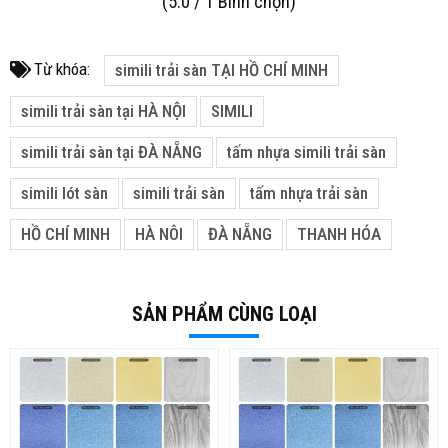
(
5.0
/
1
Bình chọn
)
Từ khóa:
simili trải sàn TẠI HỒ CHÍ MINH
simili trải sàn tại HÀ NỘI
SIMILI
simili trải sàn tại ĐÀ NẴNG
tấm nhựa simili trải sàn
simili lót sàn
simili trải sàn
tấm nhựa trải sàn
HỒ CHÍ MINH
HÀ NÔI
ĐÀ NẴNG
THANH HÓA
SẢN PHẨM CÙNG LOẠI