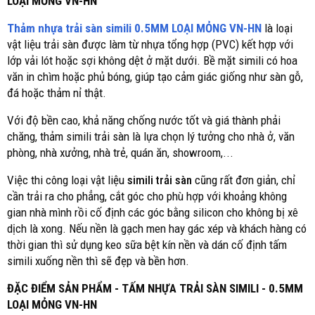
LOẠI MỎNG VN-HN
Thảm nhựa trải sàn simili 0.5MM LOẠI MỎNG VN-HN
là loại
vật liệu trải sàn được làm từ nhựa tổng hợp (PVC) kết hợp với
lớp vải lót hoặc sợi không dệt ở mặt dưới. Bề mặt simili có hoa
văn in chìm hoặc phủ bóng, giúp tạo cảm giác giống như sàn gỗ,
đá hoặc thảm nỉ thật.
Với độ bền cao, khả năng chống nước tốt và giá thành phải
chăng, thảm simili trải sàn là lựa chọn lý tưởng cho nhà ở, văn
phòng, nhà xưởng, nhà trẻ, quán ăn, showroom,...
Việc thi công loại vật liệu
simili trải sàn
cũng rất đơn giản, chỉ
cần trải ra cho phẳng, cắt góc cho phù hợp với khoảng không
gian nhà mình rồi cố định các góc bằng silicon cho không bị xê
dịch là xong. Nếu nền là gạch men hay gác xép và khách hàng có
thời gian thì sử dụng keo sữa bệt kín nền và dán cố định tấm
simili xuống nền thì sẽ đẹp và bền hơn.
ĐẶC ĐIỂM SẢN PHẨM - TẤM NHỰA TRẢI SÀN SIMILI - 0.5MM
LOẠI MỎNG VN-HN