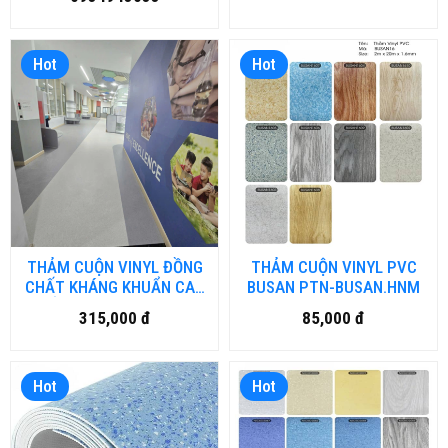
Hot
Hot
THẢM CUỘN VINYL ĐỒNG
THẢM CUỘN VINYL PVC
CHẤT KHÁNG KHUẨN CAO
BUSAN PTN-BUSAN.HNM
CẤP MA-HMAO.HM-DN
315,000 đ
85,000 đ
Hot
Hot