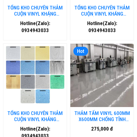
TỔNG KHO CHUYÊN THẢM
TỔNG KHO CHUYÊN THẢM
CUỘN VINYL KHÁNG
CUỘN VINYL KHÁNG
KHUẨN TẠI ĐÀ NẴNG
KHUẨN TẠI HÀ NỘI
Hotline(Zalo):
Hotline(Zalo):
0934943033
0934943033
Hot
TỔNG KHO CHUYÊN THẢM
THẢM TẤM VINYL 600MM
CUỘN VINYL KHÁNG
X600MM CHỐNG TĨNH
KHUẨN TẠI HỒ CHÍ MINH
ĐIỆN MA-TD.HM-DN
Hotline(Zalo):
275,000 đ
0934943033