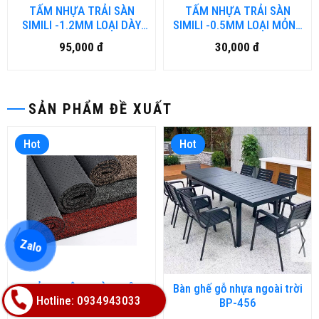
TẤM NHỰA TRẢI SÀN
TẤM NHỰA TRẢI SÀN
SIMILI -1.2MM LOẠI DÀY
SIMILI -0.5MM LOẠI MỎNG
VN-DN
VN.DN
95,000 đ
30,000 đ
SẢN PHẨM ĐỀ XUẤT
Hot
Hot
Zalo
THẢM CUỘN CHÙI CHÂN
Bàn ghế gỗ nhựa ngoài trời
Hotline: 0934943033
CAO SU DẠNG RỐI
BP-456