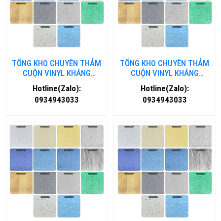
TỔNG KHO CHUYÊN THẢM
TỔNG KHO CHUYÊN THẢM
CUỘN VINYL KHÁNG
CUỘN VINYL KHÁNG
KHUẨN TẠI THANH HOÁ
KHUẨN TẠI NHA TRANG
Hotline(Zalo):
Hotline(Zalo):
0934943033
0934943033