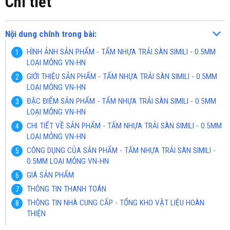
Chi tiết
Nội dung chính trong bài:
HÌNH ẢNH SẢN PHẨM - TẤM NHỰA TRẢI SÀN SIMILI - 0.5MM
LOẠI MỎNG VN-HN
GIỚI THIỆU SẢN PHẨM - TẤM NHỰA TRẢI SÀN SIMILI - 0.5MM
LOẠI MỎNG VN-HN
ĐẶC ĐIỂM SẢN PHẨM - TẤM NHỰA TRẢI SÀN SIMILI - 0.5MM
LOẠI MỎNG VN-HN
CHI TIẾT VỀ SẢN PHẨM - TẤM NHỰA TRẢI SÀN SIMILI - 0.5MM
LOẠI MỎNG VN-HN
CÔNG DỤNG CỦA SẢN PHẨM - TẤM NHỰA TRẢI SÀN SIMILI -
0.5MM LOẠI MỎNG VN-HN
GIÁ SẢN PHẨM
THÔNG TIN THANH TOÁN
THÔNG TIN NHÀ CUNG CẤP - TỔNG KHO VẬT LIỆU HOÀN
THIỆN