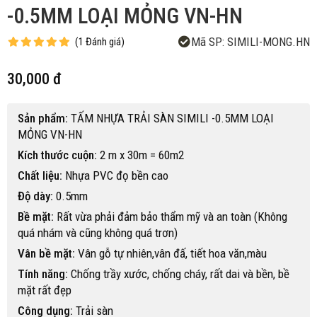
-0.5MM LOẠI MỎNG VN-HN
Mã SP:
SIMILI-MONG.HN
(
1
Đánh giá
)
30,000 đ
Sản phẩm:
TẤM NHỰA TRẢI SÀN SIMILI -0.5MM LOẠI
MỎNG VN-HN
Kích thước cuộn:
2 m x 30m = 60m2
Chất liệu:
Nhựa PVC đọ bền cao
Độ dày:
0.5mm
Bề mặt:
Rất vừa phải đảm bảo thẩm mỹ và an toàn (Không
quá nhám và cũng không quá trơn)
Vân bề mặt:
Vân gỗ tự nhiên,vân đấ, tiết hoa văn,màu
Tính năng:
Chống trầy xước, chống cháy, rất dai và bền, bề
mặt rất đẹp
Công dụng:
Trải sàn