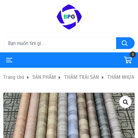
0
Trang chủ
SẢN PHẨM
THẢM TRẢI SÀN
THẢM NHỰA TR