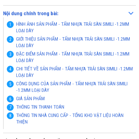
Nội dung chính trong bài:
HÌNH ẢNH SẢN PHẨM - TẤM NHỰA TRẢI SÀN SIMILI -1.2MM
LOẠI DÀY
GIỚI THIỆU SẢN PHẨM - TẤM NHỰA TRẢI SÀN SIMILI -1.2MM
LOẠI DÀY
ĐẶC ĐIỂM SẢN PHẨM - TẤM NHỰA TRẢI SÀN SIMILI -1.2MM
LOẠI DÀY
CHI TIẾT VỀ SẢN PHẨM - TẤM NHỰA TRẢI SÀN SIMILI -1.2MM
LOẠI DÀY
CÔNG DỤNG CỦA SẢN PHẨM - TẤM NHỰA TRẢI SÀN SIMILI
-1.2MM LOẠI DÀY
GIÁ SẢN PHẨM
THÔNG TIN THANH TOÁN
THÔNG TIN NHÀ CUNG CẤP - TỔNG KHO VẬT LIỆU HOÀN
THIỆN