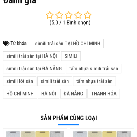
Đánh giá
(
5.0
/
1
Bình chọn
)
Từ khóa:
simili trải sàn TẠI HỒ CHÍ MINH
simili trải sàn tại HÀ NỘI
SIMILI
simili trải sàn tại ĐÀ NẴNG
tấm nhựa simili trải sàn
simili lót sàn
simili trải sàn
tấm nhựa trải sàn
HỒ CHÍ MINH
HÀ NÔI
ĐÀ NẴNG
THANH HÓA
SẢN PHẨM CÙNG LOẠI