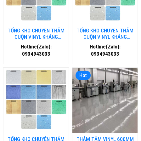
TỔNG KHO CHUYÊN THẢM
TỔNG KHO CHUYÊN THẢM
CUỘN VINYL KHÁNG
CUỘN VINYL KHÁNG
KHUẨN TẠI ĐÀ NẴNG
KHUẨN TẠI HÀ NỘI
Hotline(Zalo):
Hotline(Zalo):
0934943033
0934943033
Hot
TỔNG KHO CHUYÊN THẢM
THẢM TẤM VINYL 600MM