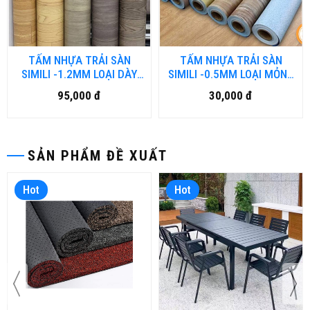
TẤM NHỰA TRẢI SÀN
TẤM NHỰA TRẢI SÀN
SIMILI -1.2MM LOẠI DÀY
SIMILI -0.5MM LOẠI MỎNG
VN-DN
VN.DN
95,000 đ
30,000 đ
SẢN PHẨM ĐỀ XUẤT
Hot
Hot