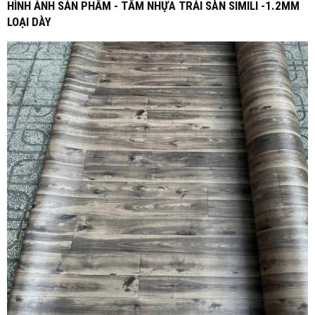
HÌNH ẢNH SẢN PHẨM - TẤM NHỰA TRẢI SÀN SIMILI -1.2MM
LOẠI DÀY