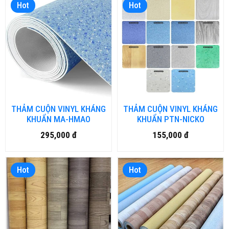
Hot
Hot
THẢM CUỘN VINYL KHÁNG
THẢM CUỘN VINYL KHÁNG
KHUẨN MA-HMAO
KHUẨN PTN-NICKO
295,000 đ
155,000 đ
Hot
Hot