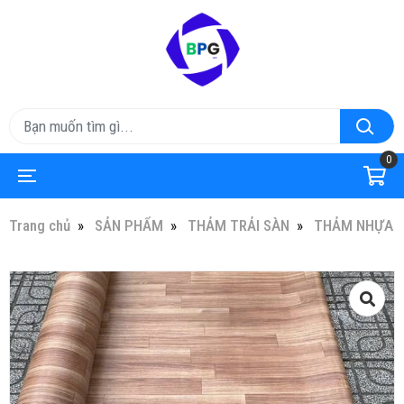
0
Trang chủ
SẢN PHẨM
THẢM TRẢI SÀN
THẢM NHỰA TR