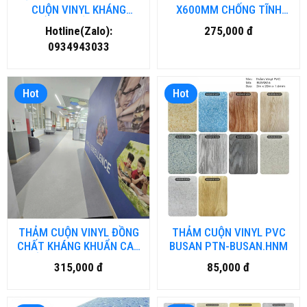
CUỘN VINYL KHÁNG
X600MM CHỐNG TĨNH
KHUẨN TẠI HỒ CHÍ MINH
ĐIỆN MA-TD.HM-DN
Hotline(Zalo):
275,000 đ
0934943033
Hot
Hot
THẢM CUỘN VINYL ĐỒNG
THẢM CUỘN VINYL PVC
CHẤT KHÁNG KHUẨN CAO
BUSAN PTN-BUSAN.HNM
CẤP MA-HMAO.HM-DN
315,000 đ
85,000 đ