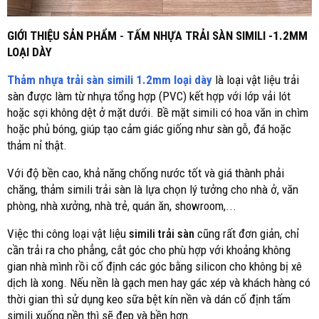
GIỚI THIỆU SẢN PHẨM
-
TẤM NHỰA TRẢI SÀN SIMILI -1.2MM
LOẠI DÀY
Thảm nhựa trải sàn simili 1.2mm loại dày
là loại vật liệu trải
sàn được làm từ nhựa tổng hợp (PVC) kết hợp với lớp vải lót
hoặc sợi không dệt ở mặt dưới. Bề mặt simili có hoa văn in chìm
hoặc phủ bóng, giúp tạo cảm giác giống như sàn gỗ, đá hoặc
thảm nỉ thật.
Với độ bền cao, khả năng chống nước tốt và giá thành phải
chăng, thảm simili trải sàn là lựa chọn lý tưởng cho nhà ở, văn
phòng, nhà xưởng, nhà trẻ, quán ăn, showroom,...
Việc thi công loại vật liệu
simili trải sàn
cũng rất đơn giản, chỉ
cần trải ra cho phẳng, cắt góc cho phù hợp với khoảng không
gian nhà mình rồi cố định các góc bằng silicon cho không bị xê
dịch là xong. Nếu nền là gạch men hay gác xép và khách hàng có
thời gian thì sử dụng keo sữa bệt kín nền và dán cố định tấm
simili xuống nền thì sẽ đẹp và bền hơn.