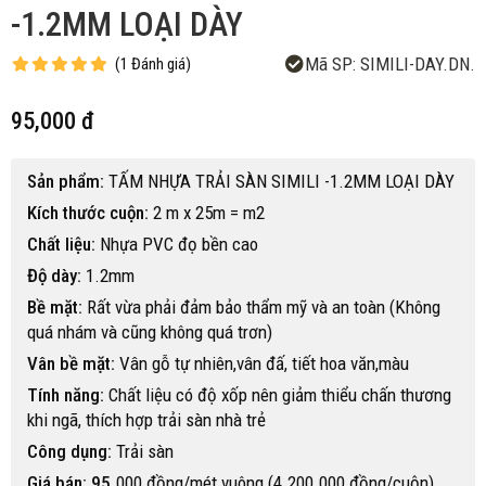
-1.2MM LOẠI DÀY
Mã SP:
SIMILI-DAY.DN.
(
1
Đánh giá
)
95,000 đ
Sản phẩm:
TẤM NHỰA TRẢI SÀN SIMILI -1.2MM LOẠI DÀY
Kích thước cuộn:
2 m x 25m = m2
Chất liệu:
Nhựa PVC đọ bền cao
Độ dày:
1.2mm
Bề mặt:
Rất vừa phải đảm bảo thẩm mỹ và an toàn (Không
quá nhám và cũng không quá trơn)
Vân bề mặt:
Vân gỗ tự nhiên,vân đấ, tiết hoa văn,màu
Tính năng:
Chất liệu có độ xốp nên giảm thiểu chấn thương
khi ngã, thích hợp trải sàn nhà trẻ
Công dụng:
Trải sàn
Giá bán: 95
.000 đồng/mét vuông (4.200.000 đồng/cuộn)