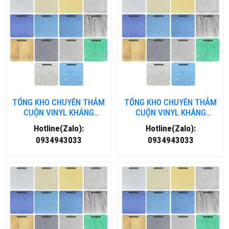
TỔNG KHO CHUYÊN THẢM
TỔNG KHO CHUYÊN THẢM
CUỘN VINYL KHÁNG
CUỘN VINYL KHÁNG
KHUẨN TẠI THANH HOÁ
KHUẨN TẠI NHA TRANG
Hotline(Zalo):
Hotline(Zalo):
0934943033
0934943033