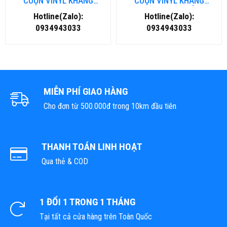
CUỘN VINYL KHÁNG
CUỘN VINYL KHÁNG
KHUẨN TẠI ĐÀ NẴNG
KHUẨN TẠI HÀ NỘI
Hotline(Zalo):
Hotline(Zalo):
0934943033
0934943033
MIỄN PHÍ GIAO HÀNG
Cho đơn từ 500.000đ trong 10km đầu tiên
THANH TOÁN LINH HOẠT
Qua thẻ & COD
1 ĐỔI 1 TRONG 1 THÁNG
Tại tất cả cửa hàng trên Toàn Quốc