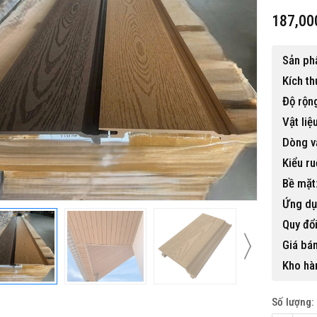
187,00
Sản ph
Kích th
Độ rộn
Vật liệu
 gỗ nhựa ngoài trời BP-456
Dòng vậ
15,500,000 đ
Kiểu ru
Bề mặt
Ứng dụ
Quy đổi
Giá bán
Kho hà
Số lượng: