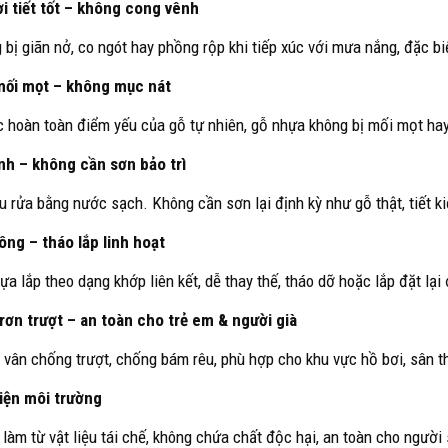
ời tiết tốt – không cong vênh
 bị giãn nở, co ngót hay phồng rộp khi tiếp xúc với mưa nắng, đặc b
mối mọt – không mục nát
 hoàn toàn điểm yếu của gỗ tự nhiên, gỗ nhựa không bị mối mọt ha
inh – không cần sơn bảo trì
u rửa bằng nước sạch. Không cần sơn lại định kỳ như gỗ thật, tiết kiệ
công – tháo lắp linh hoạt
a lắp theo dạng khớp liên kết, dễ thay thế, tháo dỡ hoặc lắp đặt lại ở
rơn trượt – an toàn cho trẻ em & người già
 vân chống trượt, chống bám rêu, phù hợp cho khu vực hồ bơi, sân th
iện môi trường
làm từ vật liệu tái chế, không chứa chất độc hại, an toàn cho người