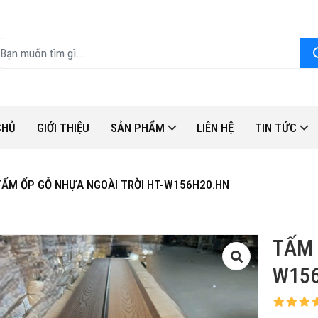
CHỦ
GIỚI THIỆU
SẢN PHẨM
LIÊN HỆ
TIN TỨC
TẤM ỐP GỖ NHỰA NGOÀI TRỜI HT-W156H20.HN
TẤM 
W15