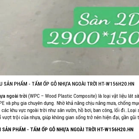
ỆU SẢN PHẨM -
TẤM ỐP GỖ NHỰA NGOÀI TRỜI HT-W156H20.HN
ựa ngoài trời
(WPC – Wood Plastic Composite) là loại vật liệu lát s
PE và phụ gia chuyên dụng. Nhờ khả năng chịu nắng mưa, chống mục 
 các khu vực ngoài trời như sân vườn, hồ bơi, ban công, lối đi…Loạ
ỉ vượt trội của nhựa, giúp không gian sống trở nên hiện đại, gần gũi 
M SẢN PHẨM - TẤM ỐP GỖ NHỰA NGOÀI TRỜI HT-W156H20.HN