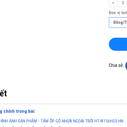
-
Đơn vị tín
Đồng/T
KHO CHUYÊN THẢM CUỘN
TỔNG KHO CHUYÊN THẢM CU
KHÁNG KHUẨN TẠI ĐÀ NẴNG
VINYL KHÁNG KHUẨN TẠI HÀ 
Chia sẻ:
ine(Zalo): 0934943033
Hotline(Zalo): 093494303
iết
g chính trong bài:
HÌNH ẢNH SẢN PHẨM - TẤM ỐP GỖ NHỰA NGOÀI TRỜI HT-W156H20.HN