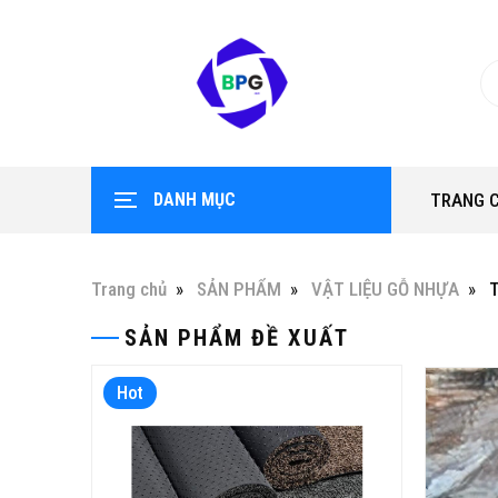
DANH MỤC
TRANG 
Trang chủ
SẢN PHẨM
VẬT LIỆU GỖ NHỰA
SẢN PHẨM ĐỀ XUẤT
Hot
Hot