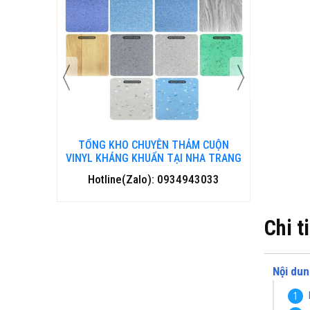
 CUỘN
TỔNG KHO CHUYÊN THẢM CUỘN
TỔNG 
HANH HOÁ
VINYL KHÁNG KHUẨN TẠI NHA TRANG
VINYL 
3033
Hotline(Zalo): 0934943033
Hotl
Chi t
Nội dun