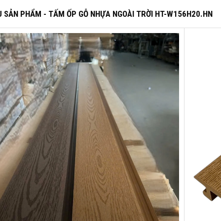
 SẢN PHẨM - TẤM ỐP GỖ NHỰA NGOÀI TRỜI HT-W156H20.HN