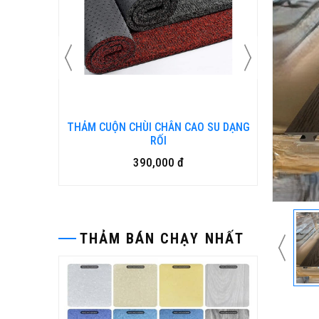
N KIM
THẢM CUỘN CHÙI CHÂN CAO SU DẠNG
Bàn ghế
RỐI
390,000 đ
THẢM BÁN CHẠY NHẤT