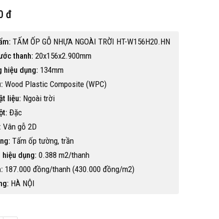
0 đ
ẩm:
TẤM ỐP GỖ NHỰA NGOÀI TRỜI HT-W156H20.HN
ước thanh:
20x156x2.900mm
g hiệu dụng:
134mm
:
Wood Plastic Composite (WPC)
t liệu:
Ngoài trời
ột:
Đặc
:
Vân gỗ 2D
ng:
Tấm ốp tường, trần
 hiệu dụng:
0.388 m2/thanh
:
187.000 đồng/thanh (430.000 đồng/m2)
ng:
HÀ NỘI
Hot