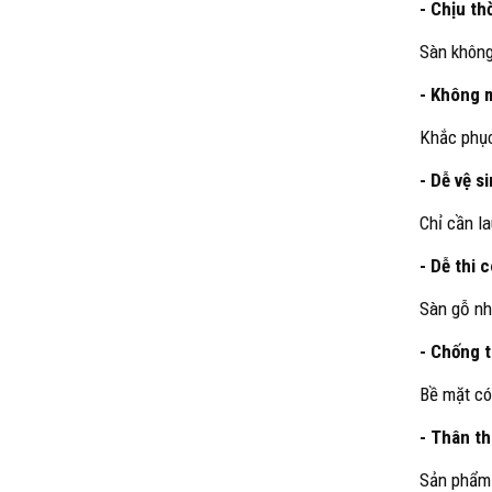
- Chịu th
Sàn không
- Không 
Khắc phục
- Dễ vệ s
Chỉ cần la
- Dễ thi 
Sàn gỗ nhự
- Chống t
Bề mặt có
- Thân th
Sản phẩm 