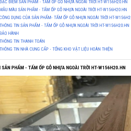
ĐẶC ĐIỂM SẢN PHẨM - TẤM ỐP GỖ NHỰA NGOÀI TRỜI HT-W156H20.HN
MẪU MÀU SẢN PHẨM - TẤM ỐP GỖ NHỰA NGOÀI TRỜI HT-W156H20.HN
CÔNG DỤNG CỦA SẢN PHẨM- TẤM ỐP GỖ NHỰA NGOÀI TRỜI HT-W156H2
THÔNG TIN SẢN PHẨM - TẤM ỐP GỖ NHỰA NGOÀI TRỜI HT-W156H20.HN
BẢO HÀNH
THÔNG TIN THANH TOÁN
THÔNG TIN NHÀ CUNG CẤP - TỔNG KHO VẬT LIỆU HOÀN THIỆN
H SẢN PHẨM - TẤM ỐP GỖ NHỰA NGOÀI TRỜI HT-W156H20.HN