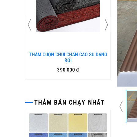
N KIM
THẢM CUỘN CHÙI CHÂN CAO SU DẠNG
Bàn ghế
RỐI
390,000 đ
THẢM BÁN CHẠY NHẤT