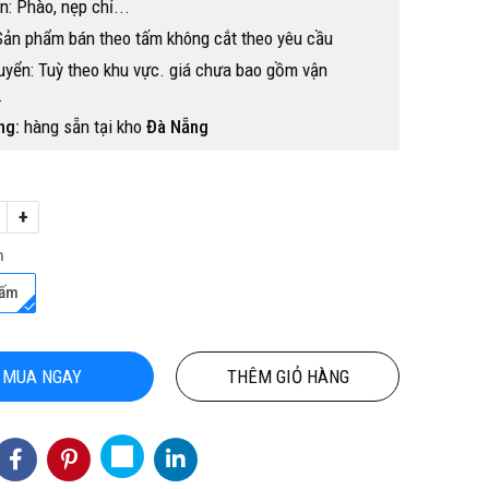
n: Phào, nẹp chỉ...
Sản phẩm bán theo tấm không cắt theo yêu cầu
yển: Tuỳ theo khu vực. giá chưa bao gồm vận
.
ng:
hàng sẵn tại kho
Đà Nẵng
+
ỘN
TỔNG KHO CHUYÊN THẢM CUỘN
THẢM CUỘN
NỘI
VINYL KHÁNG KHUẨN TẠI HỒ CHÍ
h
MINH
3
Hotline(Zalo): 0934943033
Tấm
MUA NGAY
THÊM GIỎ HÀNG