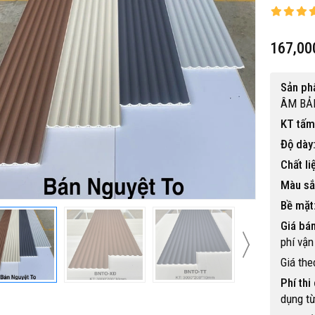
167,00
Sản p
ÂM BẢN
KT tấm
 gỗ nhựa ngoài trời BP-456
Độ dày
15,500,000 đ
Chất li
Màu sắ
Bề mặt
Giá bán
phí vậ
Giá the
Phí thi
dụng từ