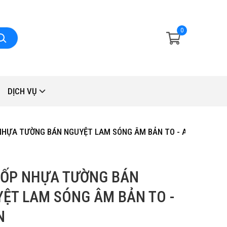
0
DỊCH VỤ
NHỰA TƯỜNG BÁN NGUYỆT LAM SÓNG ÂM BẢN TO - AP.DN
 ỐP NHỰA TƯỜNG BÁN
ỆT LAM SÓNG ÂM BẢN TO -
N