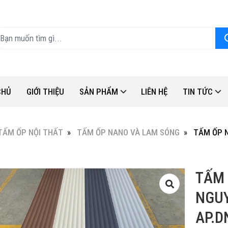
CHỦ
GIỚI THIỆU
SẢN PHẨM
LIÊN HỆ
TIN TỨC
TẤM ỐP NỘI THẤT
TẤM ỐP NANO VÀ LAM SÓNG
TẤM ỐP 
TẤM
NGUY
AP.D