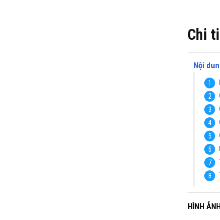
Chi t
Nội dun
HÌNH ẢN