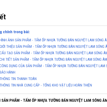
iết
g chính trong bài:
HÌNH ẢNH SẢN PHẨM - TẤM ỐP NHỰA TƯỜNG BÁN NGUYỆT LAM SÓNG ÂM
GIỚI THIỆU SẢN PHẨM - TẤM ỐP NHỰA TƯỜNG BÁN NGUYỆT LAM SÓNG Â
CẤU TẠO SẢN PHẨM - TẤM ỐP NHỰA TƯỜNG BÁN NGUYỆT LAM SÓNG ÂM 
CHI TIẾT SẢN PHẨM - TẤM ỐP NHỰA TƯỜNG BÁN NGUYỆT LAM SÓNG ÂM 
CÔNG DỤNG CỦA SẢN PHẨM - TẤM ỐP NHỰA TƯỜNG BÁN NGUYỆT LAM S
BẢO HÀNH
THÔNG TIN THANH TOÁN
THÔNG TIN NHÀ CUNG CẤP - TỔNG KHO VẬT LIỆU HOÀN THIỆN
H SẢN PHẨM - TẤM ỐP NHỰA TƯỜNG BÁN NGUYỆT LAM SÓNG ÂM 