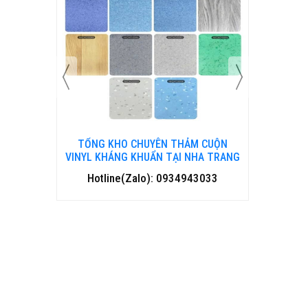
 CUỘN
TỔNG KHO CHUYÊN THẢM CUỘN
TỔNG 
HANH HOÁ
VINYL KHÁNG KHUẨN TẠI NHA TRANG
VINYL 
3033
Hotline(Zalo): 0934943033
Hotl