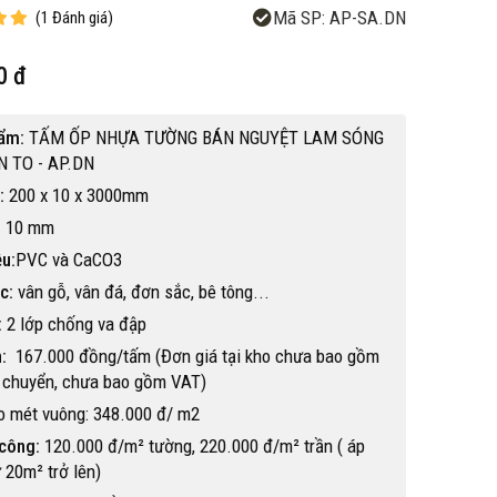
Mã SP:
AP-SA.DN
(
1
Đánh giá
)
0 đ
hẩm:
TẤM ỐP NHỰA TƯỜNG BÁN NGUYỆT LAM SÓNG
 TO - AP.DN
:
200 x 10 x 3000mm
:
10 mm
ệu:
PVC và CaCO3
c:
vân gỗ, vân đá, đơn sắc, bê tông...
:
2 lớp chống va đập
:
167.000 đồng/tấm (Đơn giá tại kho chưa bao gồm
n chuyển, chưa bao gồm VAT)
o mét vuông: 348.000 đ/ m2
Hot
 công:
120.000 đ/m² tường, 220.000 đ/m² trần ( áp
 20m² trở lên)