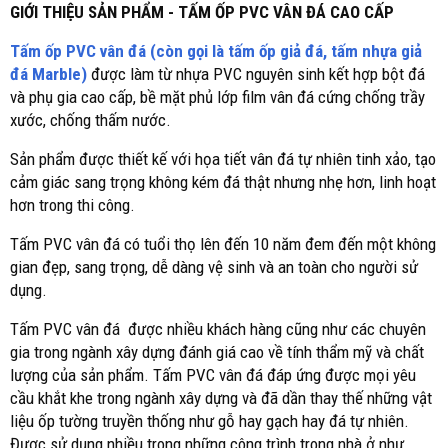
GIỚI THIỆU SẢN PHẨM - TẤM ỐP PVC VÂN ĐÁ CAO CẤP
Tấm ốp PVC vân đá (còn gọi là tấm ốp giả đá, tấm nhựa giả
đá Marble)
được làm từ nhựa PVC nguyên sinh kết hợp bột đá
và phụ gia cao cấp, bề mặt phủ lớp film vân đá cứng chống trầy
xước, chống thấm nước.
Sản phẩm được thiết kế với họa tiết vân đá tự nhiên tinh xảo, tạo
cảm giác sang trọng không kém đá thật nhưng nhẹ hơn, linh hoạt
hơn trong thi công.
Tấm PVC vân đá có tuổi thọ lên đến 10 năm đem đến một không
gian đẹp, sang trọng, dễ dàng vệ sinh và an toàn cho người sử
dụng.
Tấm PVC vân đá được nhiều khách hàng cũng như các chuyên
gia trong ngành xây dựng đánh giá cao về tính thẩm mỹ và chất
lượng của sản phẩm. Tấm PVC vân đá đáp ứng được mọi yêu
cầu khắt khe trong ngành xây dựng và đã dần thay thế những vật
liệu ốp tường truyền thống như gỗ hay gạch hay đá tự nhiên.
Được sử dụng nhiều trong những công trình trong nhà ở như