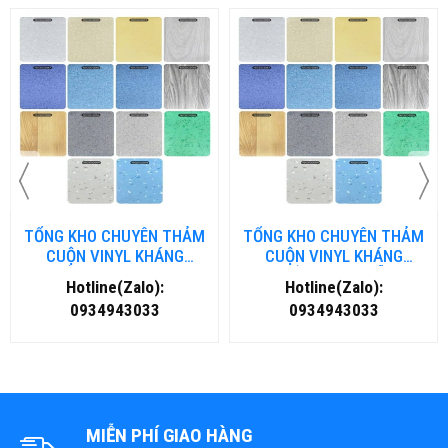
TỔNG KHO CHUYÊN THẢM
TỔNG KHO CHUYÊN THẢM
CUỘN VINYL KHÁNG
CUỘN VINYL KHÁNG
KHUẨN TẠI ĐÀ NẴNG
KHUẨN TẠI HÀ NỘI
Hotline(Zalo):
Hotline(Zalo):
0934943033
0934943033
MIỄN PHÍ GIAO HÀNG