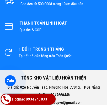
Cho đơn từ 500.000đ trong 10km đầu tiên
THANH TOÁN LINH HOẠT
Qua thẻ & COD
1 ĐỔI 1 TRONG 1 THÁNG
Tại tất cả cửa hàng trên Toàn Quốc
TỔNG KHO VẬT LIỆU HOÀN THIỆN
Zalo
Địa chỉ: 02A Nguyễn Trác, Phường Hòa Cường, TP.Đà Nẵng
Hotline: 0947668448
Hotline: 0934943033
Email: bachphatgroupvn@gmail.com