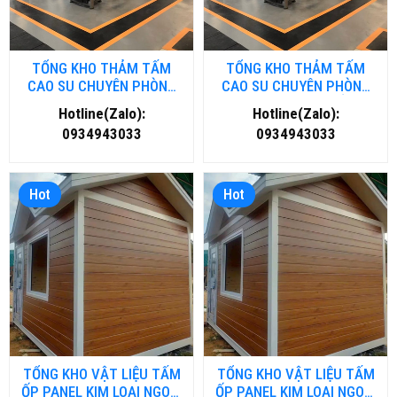
TỔNG KHO THẢM TẤM
TỔNG KHO THẢM TẤM
CAO SU CHUYÊN PHÒNG
CAO SU CHUYÊN PHÒNG
GYM- FITNESS TẠI HÀ NỘI
GYM- FITNESS TẠI HỒ CHÍ
Hotline(Zalo):
Hotline(Zalo):
MINH
0934943033
0934943033
Hot
Hot
TỔNG KHO VẬT LIỆU TẤM
TỔNG KHO VẬT LIỆU TẤM
ỐP PANEL KIM LOẠI NGOÀI
ỐP PANEL KIM LOẠI NGOÀI