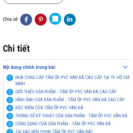
Chia sẻ:
Chi tiết
Nội dung chính trong bài:
NHÀ CUNG CẤP TẤM ỐP PVC VÂN ĐÁ CAO CẤP TẠI TP. HỒ CHÍ
MINH
GIỚI THIỆU SẢN PHẨM - TẤM ỐP PVC VÂN ĐÁ CAO CẤP
HÌNH ẢNH CỦA SẢN PHẨM - TẤM ỐP PVC VÂN ĐÁ CAO CẤP
ĐẶC ĐIỂM CỦA TẤM ỐP PVC VÂN ĐÁ
THÔNG SỐ KỸ THUẬT CỦA SẢN PHẨM - TẤM ỐP PVC VÂN ĐÁ
CÔNG DỤNG CỦA SẢN PHẨM - TẤM ỐP PVC VÂN ĐÁ
TẠI SAO NÊN CHỌN TẤM ỐP PVC VÂN ĐÁ?