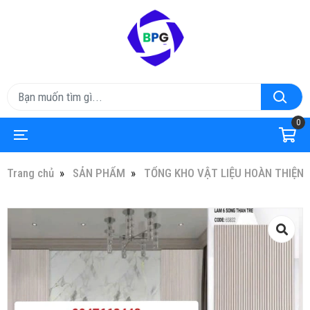
0
Trang chủ
SẢN PHẨM
TỔNG KHO VẬT LIỆU HOÀN THIỆN