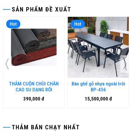
SẢN PHẨM ĐỀ XUẤT
Hot
Hot
THẢM CUỘN CHÙI CHÂN
Bàn ghế gỗ nhựa ngoài trời
CAO SU DẠNG RỐI
BP-456
390,000 đ
15,500,000 đ
THẢM BÁN CHẠY NHẤT