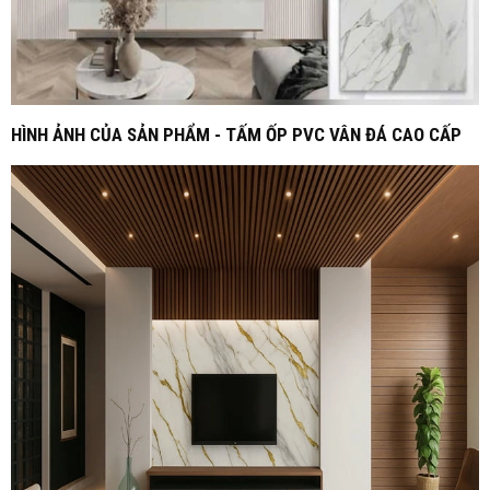
HÌNH ẢNH CỦA SẢN PHẨM - TẤM ỐP PVC VÂN ĐÁ CAO CẤP