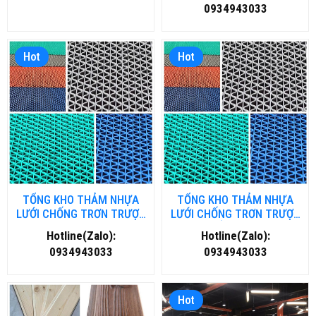
0934943033
Hot
Hot
TỔNG KHO THẢM NHỰA
TỔNG KHO THẢM NHỰA
LƯỚI CHỐNG TRƠN TRƯỢT
LƯỚI CHỐNG TRƠN TRƯỢT
TẠI HÀ NỘI
TẠI HỒ CHÍ MINH
Hotline(Zalo):
Hotline(Zalo):
0934943033
0934943033
Hot