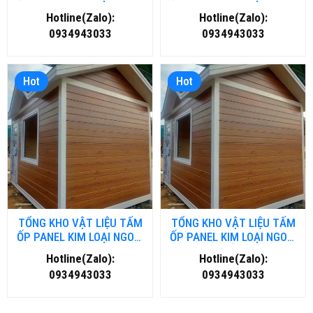
TRỜI TẠI NGHỆ AN
TRỜI TẠI THANH HOÁ
Hotline(Zalo):
Hotline(Zalo):
0934943033
0934943033
Hot
Hot
TỔNG KHO VẬT LIỆU TẤM
TỔNG KHO VẬT LIỆU TẤM
ỐP PANEL KIM LOẠI NGOÀI
ỐP PANEL KIM LOẠI NGOÀI
TRỜI TẠI ĐÀ NĂNG
TRỜI TẠI HỒ CHÍ MINH
Hotline(Zalo):
Hotline(Zalo):
0934943033
0934943033