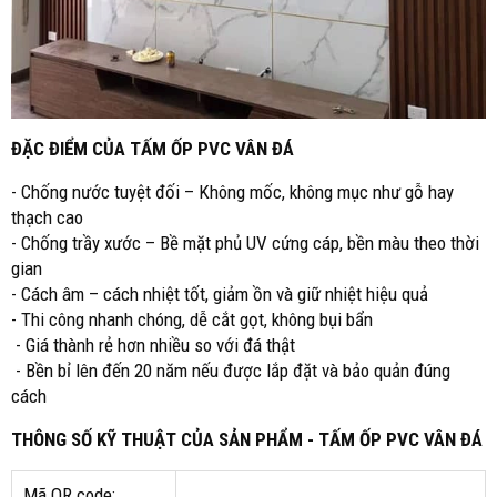
ĐẶC ĐIỂM CỦA TẤM ỐP PVC VÂN ĐÁ
- Chống nước tuyệt đối – Không mốc, không mục như gỗ hay
thạch cao
- Chống trầy xước – Bề mặt phủ UV cứng cáp, bền màu theo thời
gian
- Cách âm – cách nhiệt tốt, giảm ồn và giữ nhiệt hiệu quả
- Thi công nhanh chóng, dễ cắt gọt, không bụi bẩn
- Giá thành rẻ hơn nhiều so với đá thật
- Bền bỉ lên đến 20 năm nếu được lắp đặt và bảo quản đúng
cách
THÔNG SỐ KỸ THUẬT CỦA SẢN PHẨM - TẤM ỐP PVC VÂN ĐÁ
Mã QR code: