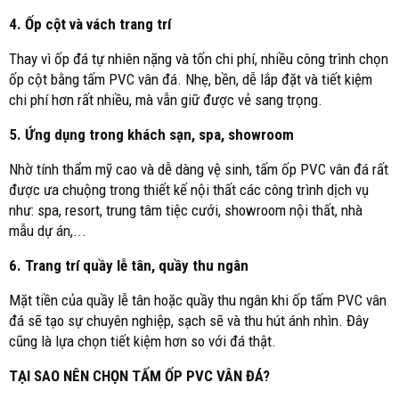
4. Ốp cột và vách trang trí
Thay vì ốp đá tự nhiên nặng và tốn chi phí, nhiều công trình chọn
ốp cột bằng tấm PVC vân đá. Nhẹ, bền, dễ lắp đặt và tiết kiệm
chi phí hơn rất nhiều, mà vẫn giữ được vẻ sang trọng.
5. Ứng dụng trong khách sạn, spa, showroom
Nhờ tính thẩm mỹ cao và dễ dàng vệ sinh, tấm ốp PVC vân đá rất
được ưa chuộng trong thiết kế nội thất các công trình dịch vụ
như: spa, resort, trung tâm tiệc cưới, showroom nội thất, nhà
mẫu dự án,...
6. Trang trí quầy lễ tân, quầy thu ngân
Mặt tiền của quầy lễ tân hoặc quầy thu ngân khi ốp tấm PVC vân
đá sẽ tạo sự chuyên nghiệp, sạch sẽ và thu hút ánh nhìn. Đây
cũng là lựa chọn tiết kiệm hơn so với đá thật.
TẠI SAO NÊN CHỌN TẤM ỐP PVC VÂN ĐÁ?