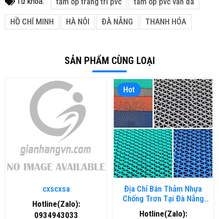
Từ khóa:
tấm ốp trang trí pvc
tâm ốp pvc vân đá
HỒ CHÍ MINH
HÀ NÔI
ĐÀ NẴNG
THANH HÓA
SẢN PHẨM CÙNG LOẠI
Hot
cxscxsa
Địa Chỉ Bán Thảm Nhựa
Chống Trơn Tại Đà Nẵng
Hotline(Zalo):
Chất Lượng, Giá Rẻ
Hotline(Zalo):
0934943033