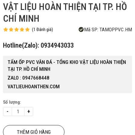
VẬT LIỆU HOÀN THIỆN TẠI TP. HỒ
CHÍ MINH
Mã SP:
TAMOPPVC.HM
(
1
Đánh giá
)
Hotline(Zalo): 0934943033
TẤM ỐP PVC VÂN ĐÁ - TỔNG KHO VẬT LIỆU HOÀN THIỆN
TẠI TP. HỒ CHÍ MINH
ZALO : 0947668448
VATLIEUHOANTHEN.COM
Số lượng:
-
+
THÊM GIỎ HÀNG