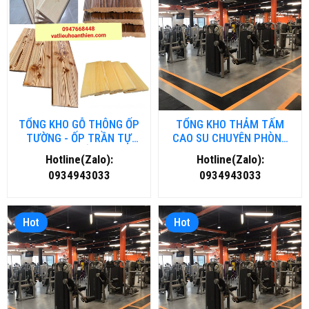
TỔNG KHO GỖ THÔNG ỐP
TỔNG KHO THẢM TẤM
TƯỜNG - ỐP TRẦN TỰ
CAO SU CHUYÊN PHÒNG
NHIÊN TẠI HẢI DƯƠNG
GYM- FITNESS TẠI ĐÀ
Hotline(Zalo):
Hotline(Zalo):
NẴNG
0934943033
0934943033
Hot
Hot