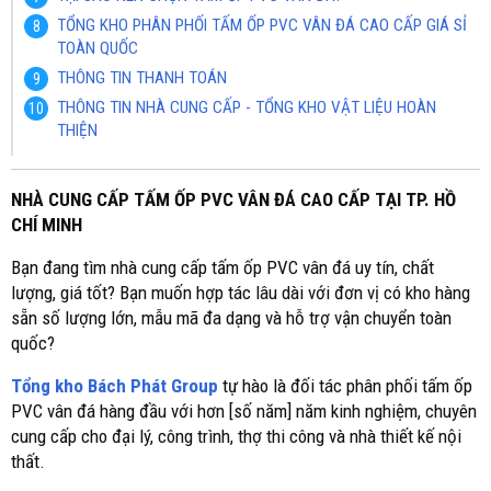
TỔNG KHO PHÂN PHỐI TẤM ỐP PVC VÂN ĐÁ CAO CẤP GIÁ SỈ
TOÀN QUỐC
THÔNG TIN THANH TOÁN
THÔNG TIN NHÀ CUNG CẤP - TỔNG KHO VẬT LIỆU HOÀN
THIỆN
NHÀ CUNG CẤP TẤM ỐP PVC VÂN ĐÁ CAO CẤP TẠI TP. HỒ
CHÍ MINH
Bạn đang tìm nhà cung cấp tấm ốp PVC vân đá uy tín, chất
lượng, giá tốt? Bạn muốn hợp tác lâu dài với đơn vị có kho hàng
sẵn số lượng lớn, mẫu mã đa dạng và hỗ trợ vận chuyển toàn
quốc?
Tổng kho Bách Phát Group
tự hào là đối tác phân phối tấm ốp
PVC vân đá hàng đầu với hơn [số năm] năm kinh nghiệm, chuyên
cung cấp cho đại lý, công trình, thợ thi công và nhà thiết kế nội
thất.