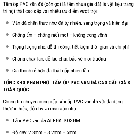
Tấm ốp PVC vân đá (còn gọi là tấm nhựa giả đá) là vật liệu trang
trí nội thất cao cấp với nhiều ưu điểm vượt trội:
Vân đá chân thực như đá tự nhiên, sang trọng và hiện đại
Chống ẩm – chống mối mọt – không cong vênh
Trọng lượng nhẹ, dễ thi công, tiết kiệm thời gian và chi phí
Chống cháy lan, dễ lau chùi, bảo vệ môi trường
Giá thành rẻ hơn đá thật gấp nhiều lần
TỔNG KHO PHÂN PHỐI TẤM ỐP PVC VÂN ĐÁ CAO CẤP GIÁ SỈ
TOÀN QUỐC
Chúng tôi chuyên cung cấp
tấm ốp PVC vân đá
với đa dạng
thương hiệu, độ dày và màu sắc như:
Tấm PVC vân đá ALPHA, KOSHM,
Độ dày: 2.8mm – 3.2mm – 5mm