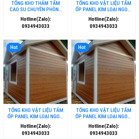
TỔNG KHO THẢM TẤM
TỔNG KHO VẬT LIỆU TẤM
CAO SU CHUYÊN PHÒNG
ỐP PANEL KIM LOẠI NGOÀI
GYM- FITNESS TẠI HỒ CHÍ
TRỜI TẠI NGHỆ AN
Hotline(Zalo):
Hotline(Zalo):
MINH
0934943033
0934943033
Hot
Hot
TỔNG KHO VẬT LIỆU TẤM
TỔNG KHO VẬT LIỆU TẤM
ỐP PANEL KIM LOẠI NGOÀI
ỐP PANEL KIM LOẠI NGOÀI
TRỜI TẠI THANH HOÁ
TRỜI TẠI ĐÀ NĂNG
Hotline(Zalo):
Hotline(Zalo):
0934943033
0934943033