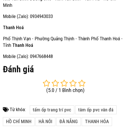
Minh
Mobile (Zalo): 0934943033
Thanh Hoá
Phố Thịnh Vạn - Phường Quảng Thịnh - Thành Phố Thanh Hoá -
Tỉnh
Thanh Hoá
Mobile (Zalo): 0947668448
Đánh giá
(
5.0
/
1
Bình chọn
)
Từ khóa:
tấm ốp trang trí pvc
tâm ốp pvc vân đá
HỒ CHÍ MINH
HÀ NÔI
ĐÀ NẴNG
THANH HÓA