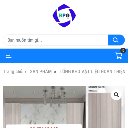
0
Trang chủ
SẢN PHẨM
TỔNG KHO VẬT LIỆU HOÀN THIỆN