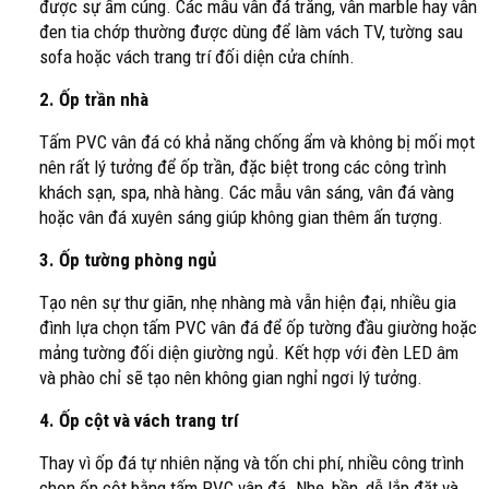
được sự ấm cúng. Các mẫu vân đá trắng, vân marble hay vân
đen tia chớp thường được dùng để làm vách TV, tường sau
sofa hoặc vách trang trí đối diện cửa chính.
2. Ốp trần nhà
Tấm PVC vân đá có khả năng chống ẩm và không bị mối mọt
nên rất lý tưởng để ốp trần, đặc biệt trong các công trình
khách sạn, spa, nhà hàng. Các mẫu vân sáng, vân đá vàng
hoặc vân đá xuyên sáng giúp không gian thêm ấn tượng.
3. Ốp tường phòng ngủ
Tạo nên sự thư giãn, nhẹ nhàng mà vẫn hiện đại, nhiều gia
đình lựa chọn tấm PVC vân đá để ốp tường đầu giường hoặc
mảng tường đối diện giường ngủ. Kết hợp với đèn LED âm
và phào chỉ sẽ tạo nên không gian nghỉ ngơi lý tưởng.
4. Ốp cột và vách trang trí
Thay vì ốp đá tự nhiên nặng và tốn chi phí, nhiều công trình
chọn ốp cột bằng tấm PVC vân đá. Nhẹ, bền, dễ lắp đặt và