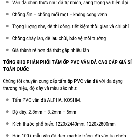
Vân đá chân thực như đá tự nhiên, sang trọng và hiện đại
Chống ẩm – chống mối mọt – không cong vênh
Trọng lượng nhẹ, dễ thi công, tiết kiệm thời gian và chi phí
Chống cháy lan, dễ lau chùi, bảo vệ môi trường
Giá thành rẻ hơn đá thật gấp nhiều lần
TỔNG KHO PHÂN PHỐI TẤM ỐP PVC VÂN ĐÁ CAO CẤP GIÁ SỈ
TOÀN QUỐC
Chúng tôi chuyên cung cấp
tấm ốp PVC vân đá
với đa dạng
thương hiệu, độ dày và màu sắc như:
Tấm PVC vân đá ALPHA, KOSHM,
Độ dày: 2.8mm – 3.2mm – 5mm
Kích thước phổ biến: 1220x2440mm, 1220x2800mm
Hơn 100+ mẫu vân đá đẹp: marble trắng, đá vân tia chớp,