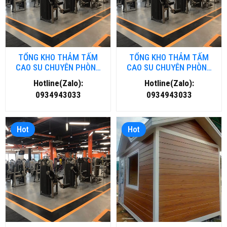
TỔNG KHO THẢM TẤM
TỔNG KHO THẢM TẤM
CAO SU CHUYÊN PHÒNG
CAO SU CHUYÊN PHÒNG
GYM- FITNESS TẠI ĐÀ
GYM- FITNESS TẠI HÀ NỘI
Hotline(Zalo):
Hotline(Zalo):
NẴNG
0934943033
0934943033
Hot
Hot