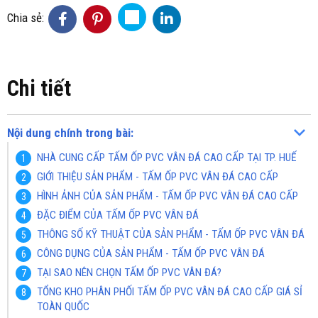
Chia sẻ:
Chi tiết
Nội dung chính trong bài:
NHÀ CUNG CẤP TẤM ỐP PVC VÂN ĐÁ CAO CẤP TẠI TP. HUẾ
GIỚI THIỆU SẢN PHẨM - TẤM ỐP PVC VÂN ĐÁ CAO CẤP
HÌNH ẢNH CỦA SẢN PHẨM - TẤM ỐP PVC VÂN ĐÁ CAO CẤP
ĐẶC ĐIỂM CỦA TẤM ỐP PVC VÂN ĐÁ
THÔNG SỐ KỸ THUẬT CỦA SẢN PHẨM - TẤM ỐP PVC VÂN ĐÁ
CÔNG DỤNG CỦA SẢN PHẨM - TẤM ỐP PVC VÂN ĐÁ
TẠI SAO NÊN CHỌN TẤM ỐP PVC VÂN ĐÁ?
TỔNG KHO PHÂN PHỐI TẤM ỐP PVC VÂN ĐÁ CAO CẤP GIÁ SỈ
TOÀN QUỐC