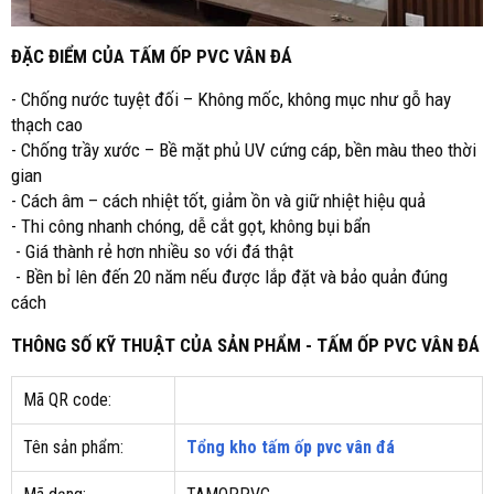
ĐẶC ĐIỂM CỦA TẤM ỐP PVC VÂN ĐÁ
- Chống nước tuyệt đối – Không mốc, không mục như gỗ hay
thạch cao
- Chống trầy xước – Bề mặt phủ UV cứng cáp, bền màu theo thời
gian
- Cách âm – cách nhiệt tốt, giảm ồn và giữ nhiệt hiệu quả
- Thi công nhanh chóng, dễ cắt gọt, không bụi bẩn
- Giá thành rẻ hơn nhiều so với đá thật
- Bền bỉ lên đến 20 năm nếu được lắp đặt và bảo quản đúng
cách
THÔNG SỐ KỸ THUẬT CỦA SẢN PHẨM - TẤM ỐP PVC VÂN ĐÁ
Mã QR code:
Tên sản phẩm:
Tổng kho tấm ốp pvc vân đá