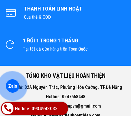
THANH TOÁN LINH HOẠT
Qua thẻ & COD
1 ĐỔI 1 TRONG 1 THÁNG
Tại tất cả cửa hàng trên Toàn Quốc
TỔNG KHO VẬT LIỆU HOÀN THIỆN
Zalo
Địa chỉ: 02A Nguyễn Trác, Phường Hòa Cường, TP.Đà Nẵng
Hotline: 0947668448
Email: bachphatgroupvn@gmail.com
Hotline: 0934943033
Website: www.vatlieuhoanthien.com