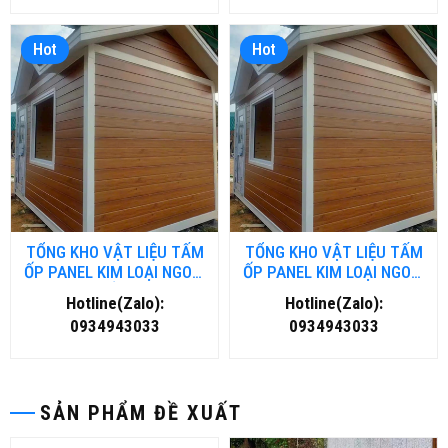
Hot
Hot
TỔNG KHO VẬT LIỆU TẤM
TỔNG KHO VẬT LIỆU TẤM
ỐP PANEL KIM LOẠI NGOÀI
ỐP PANEL KIM LOẠI NGOÀI
TRỜI TẠI HỒ CHÍ MINH
TRỜI TẠI HÀ NỘI
Hotline(Zalo):
Hotline(Zalo):
0934943033
0934943033
SẢN PHẨM ĐỀ XUẤT