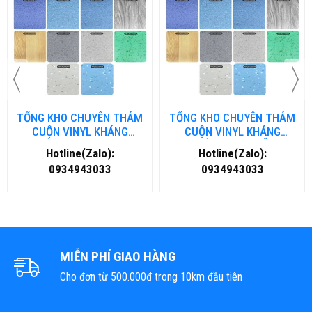
TỔNG KHO CHUYÊN THẢM
TỔNG KHO CHUYÊN THẢM
CUỘN VINYL KHÁNG
CUỘN VINYL KHÁNG
KHUẨN TẠI ĐÀ NẴNG
KHUẨN TẠI HÀ NỘI
Hotline(Zalo):
Hotline(Zalo):
0934943033
0934943033
MIỄN PHÍ GIAO HÀNG
Cho đơn từ 500.000đ trong 10km đầu tiên