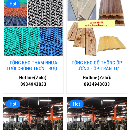
Hot
TỔNG KHO THẢM NHỰA
TỔNG KHO GỖ THÔNG ỐP
LƯỚI CHỐNG TRƠN TRƯỢT
TƯỜNG - ỐP TRẦN TỰ
TẠI HỒ CHÍ MINH
NHIÊN TẠI HẢI DƯƠNG
Hotline(Zalo):
Hotline(Zalo):
0934943033
0934943033
Hot
Hot