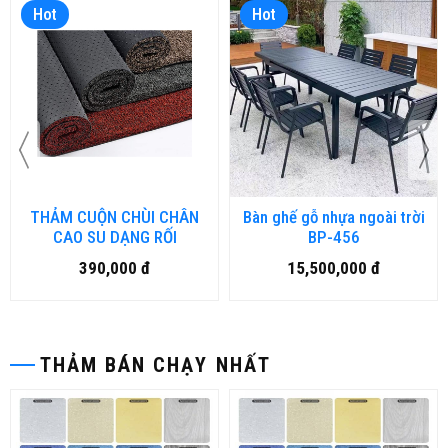
Hot
Hot
THẢM CUỘN CHÙI CHÂN
Bàn ghế gỗ nhựa ngoài trời
CAO SU DẠNG RỐI
BP-456
390,000 đ
15,500,000 đ
THẢM BÁN CHẠY NHẤT