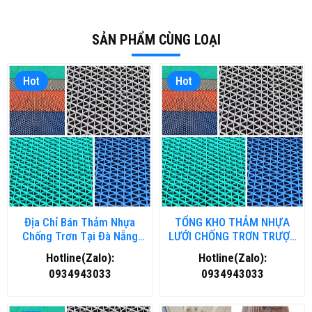
SẢN PHẨM CÙNG LOẠI
Hot
Hot
Địa Chỉ Bán Thảm Nhựa
TỔNG KHO THẢM NHỰA
Chống Trơn Tại Đà Nẵng
LƯỚI CHỐNG TRƠN TRƯỢT
Chất Lượng, Giá Rẻ
TẠI HÀ NỘI
Hotline(Zalo):
Hotline(Zalo):
0934943033
0934943033