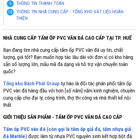
THÔNG TIN THANH TOÁN
THÔNG TIN NHÀ CUNG CẤP - TỔNG KHO VẬT LIỆU HOÀN
THIỆN
NHÀ CUNG CẤP TẤM ỐP PVC VÂN ĐÁ CAO CẤP TẠI TP. HUẾ
Bạn đang tìm nhà cung cấp tấm ốp PVC vân đá uy tín, chất
lượng, giá tốt? Bạn muốn hợp tác lâu dài với đơn vị có kho hàng
sẵn số lượng lớn, mẫu mã đa dạng và hỗ trợ vận chuyển toàn
quốc?
Tổng kho Bách Phát Group
tự hào là đối tác phân phối tấm ốp
PVC vân đá hàng đầu với hơn [số năm] năm kinh nghiệm, chuyên
cung cấp cho đại lý, công trình, thợ thi công và nhà thiết kế nội
thất.
GIỚI THIỆU SẢN PHẨM - TẤM ỐP PVC VÂN ĐÁ CAO CẤP
Tấm ốp PVC vân đá (còn gọi là tấm ốp giả đá, tấm nhựa giả
đá Marble)
được làm từ nhựa PVC nguyên sinh kết hợp bột đá