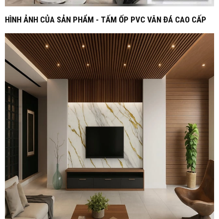
HÌNH ẢNH CỦA SẢN PHẨM - TẤM ỐP PVC VÂN ĐÁ CAO CẤP