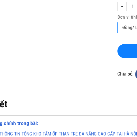
-
Đơn vị tín
Đồng/
KHO CHUYÊN THẢM CUỘN
TỔNG KHO CHUYÊN THẢM CU
 KHÁNG KHUẨN TẠI HÀ NỘI
VINYL KHÁNG KHUẨN TẠI HỒ 
Chia sẻ:
MINH
ine(Zalo): 0934943033
Hotline(Zalo): 093494303
iết
g chính trong bài:
THÔNG TIN TỔNG KHO TẤM ỐP THAN TRE ĐA NĂNG CAO CẤP TẠI HÀ NỘI