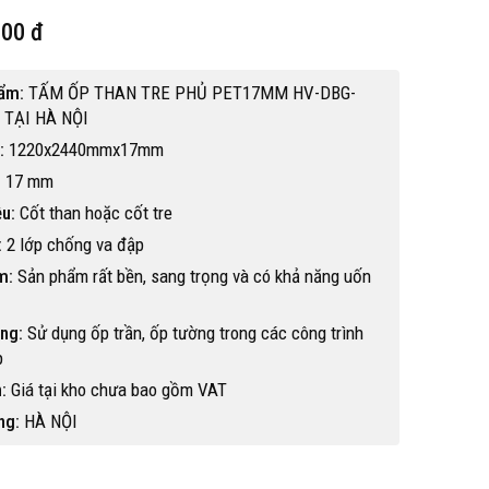
000 đ
hẩm:
TẤM ỐP THAN TRE PHỦ PET17MM HV-DBG-
 TẠI HÀ NỘI
:
1220x2440mmx17mm
:
17 mm
ệu:
Cốt than hoặc cốt tre
:
2 lớp chống va đập
m:
Sản phẩm rất bền, sang trọng và có khả năng uốn
ng:
Sử dụng ốp trần, ốp tường trong các công trình
p
:
Giá tại kho chưa bao gồm VAT
Hot
ng:
HÀ NỘI