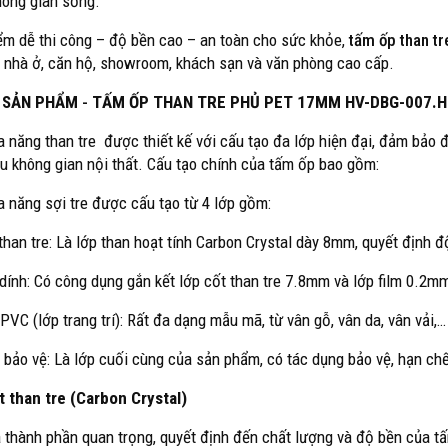
hông gian sống.
ểm dễ thi công – độ bền cao – an toàn cho sức khỏe,
tấm ốp than tr
h nhà ở, căn hộ, showroom, khách sạn và văn phòng cao cấp.
 SẢN PHẨM
-
TẤM ỐP THAN TRE PHỦ PET 17MM HV-DBG-007.
 năng than tre được thiết kế với cấu tạo đa lớp hiện đại, đảm bảo đ
ều không gian nội thất. Cấu tạo chính của tấm ốp bao gồm:
 năng sợi tre được cấu tạo từ 4 lớp gồm:
 than tre: Là lớp than hoạt tính Carbon Crystal dày 8mm, quyết định 
 dính: Có công dụng gắn kết lớp cốt than tre 7.8mm và lớp film 0.2m
 PVC (lớp trang trí): Rất đa dạng mẫu mã, từ vân gỗ, vân da, vân vải,…
 bảo vệ: Là lớp cuối cùng của sản phẩm, có tác dụng bảo vệ, hạn chế
t than tre (Carbon Crystal)
à thành phần quan trọng, quyết định đến chất lượng và độ bền của 