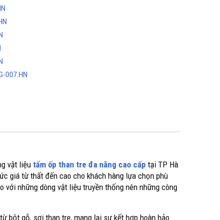
HN
HN
N
N
N
G-007.HN
g vật liệu
tấm ốp than tre đa năng cao cấp
tại TP Hà
ức giá từ thất đến cao cho khách hàng lựa chọn phù
so với những dòng vật liệu truyền thống nên những công
 từ bột gỗ, sợi than tre, mang lại sự kết hợp hoàn hảo