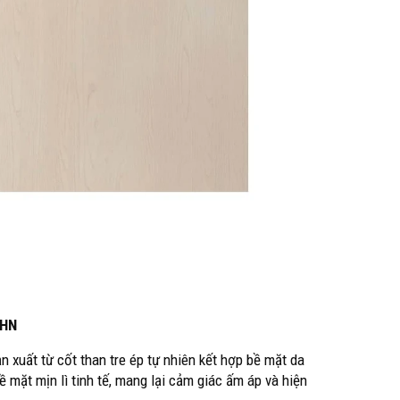
.HN
sản xuất từ cốt than tre ép tự nhiên kết hợp bề mặt da
mặt mịn lì tinh tế, mang lại cảm giác ấm áp và hiện