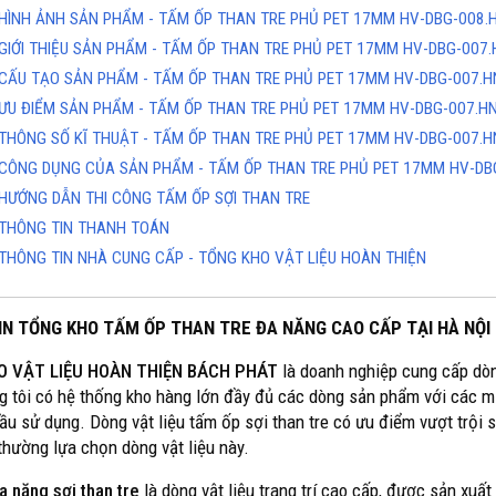
HÌNH ẢNH SẢN PHẨM - TẤM ỐP THAN TRE PHỦ PET 17MM HV-DBG-008.
GIỚI THIỆU SẢN PHẨM - TẤM ỐP THAN TRE PHỦ PET 17MM HV-DBG-007.
CẤU TẠO SẢN PHẨM - TẤM ỐP THAN TRE PHỦ PET 17MM HV-DBG-007.H
ƯU ĐIỂM SẢN PHẨM - TẤM ỐP THAN TRE PHỦ PET 17MM HV-DBG-007.H
THÔNG SỐ KĨ THUẬT - TẤM ỐP THAN TRE PHỦ PET 17MM HV-DBG-007.H
CÔNG DỤNG CỦA SẢN PHẨM - TẤM ỐP THAN TRE PHỦ PET 17MM HV-DB
HƯỚNG DẪN THI CÔNG TẤM ỐP SỢI THAN TRE
THÔNG TIN THANH TOÁN
THÔNG TIN NHÀ CUNG CẤP - TỔNG KHO VẬT LIỆU HOÀN THIỆN
IN TỔNG KHO TẤM ỐP THAN TRE ĐA NĂNG CAO CẤP TẠI HÀ NỘI
O VẬT LIỆU HOÀN THIỆN BÁCH PHÁT
là doanh nghiệp cung cấp dòn
g tôi có hệ thống kho hàng lớn đầy đủ các dòng sản phẩm với các m
ầu sử dụng. Dòng vật liệu tấm ốp sợi than tre có ưu điểm vượt trội 
 thường lựa chọn dòng vật liệu này.
 năng sợi than tre
là dòng vật liệu trang trí cao cấp, được sản xuất