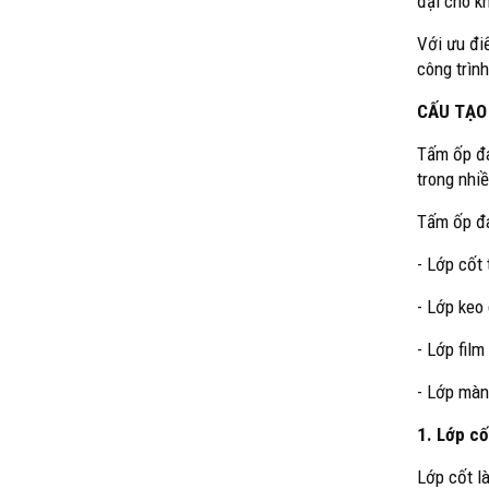
đại cho k
Với ưu đi
công trìn
CẤU TẠO
Tấm ốp đa
trong nhi
Tấm ốp đa
- Lớp cốt
- Lớp keo
- Lớp film
- Lớp màn
1. Lớp cố
Lớp cốt l