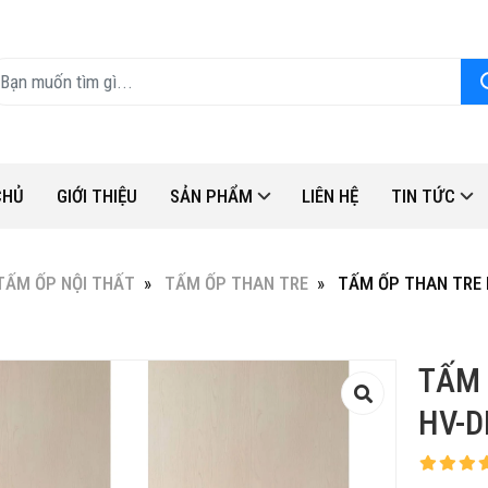
CHỦ
GIỚI THIỆU
SẢN PHẨM
LIÊN HỆ
TIN TỨC
TẤM ỐP NỘI THẤT
TẤM ỐP THAN TRE
TẤM ỐP THAN TRE 
TẤM 
HV-D