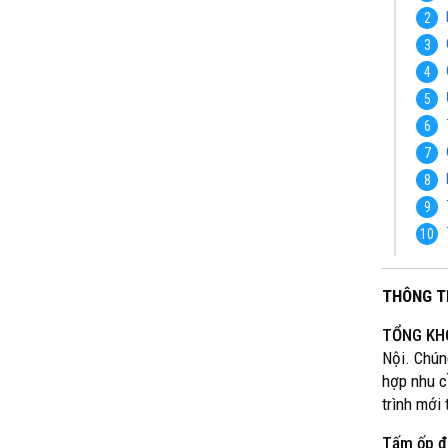
THÔNG T
TỔNG KH
Nội. Chún
hợp nhu c
trình mới
Tấm ốp đa