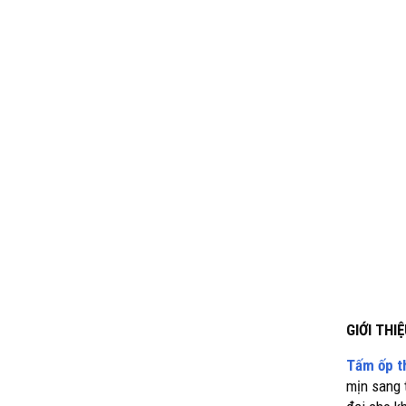
GIỚI TH
Tấm ốp t
mịn sang 