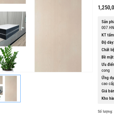
1,250,
Sản p
007.HN
KT tấm
Độ dày
Chất li
Bề mặt
Ưu điể
cong
Ứng dụ
cao cấ
Giá bán
Kho hà
Số lượng: