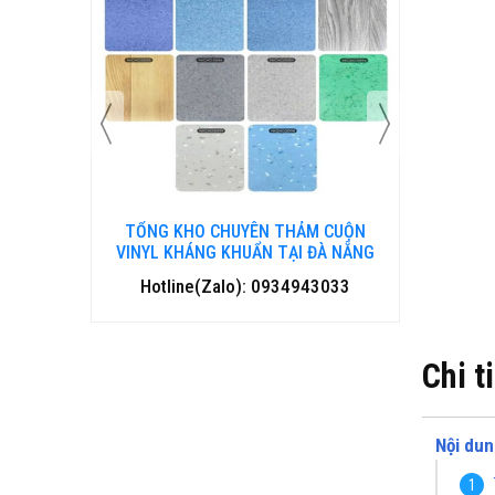
 CUỘN
TỔNG KHO CHUYÊN THẢM CUỘN
TỔNG 
HA TRANG
VINYL KHÁNG KHUẨN TẠI ĐÀ NẴNG
VINYL
3033
Hotline(Zalo): 0934943033
Hotl
Chi t
Nội dun