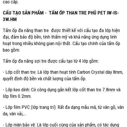
cao cấp.
CẤU TẠO SẢN PHẨM
-
TẤM ỐP THAN TRE PHỦ PET IW-IS-
3W.HM
Tấm ốp đa năng than tre được thiết kế với cấu tạo đa lớp hiện
đại, đảm bảo độ bền, tính thẩm mỹ và khả năng ứng dụng linh
hoạt trong nhiều không gian nội thất. Cấu tạo chính của tấm ốp
bao gồm:
Tấm ốp đa năng sợi tre được cấu tạo từ 4 lớp gồm:
- Lớp cốt than tre: Là lớp than hoạt tính Carbon Crystal dày 8mm,
quyết định độ bền và chất lượng của tấm ốp.
- Lớp keo dính: Có công dụng gắn kết lớp cốt than tre 7.8mm và
lớp film 0.2mm.
- Lớp film PVC (lớp trang trí): Rất đa dạng mẫu mã, từ vân gỗ, vân
da, vân vải,…
- Lớp màn bảo vệ: Là lớp cuối cùng của sản phẩm, có tác dụng