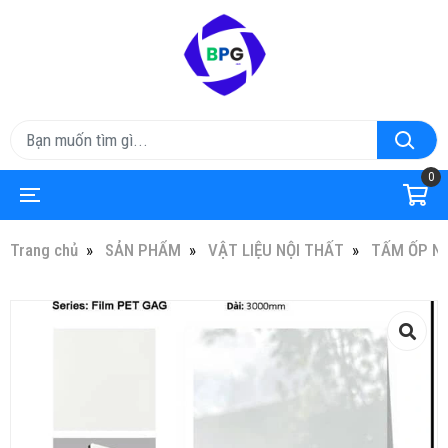
0
Trang chủ
SẢN PHẨM
VẬT LIỆU NỘI THẤT
TẤM ỐP N