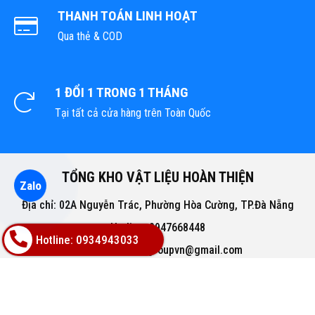
THANH TOÁN LINH HOẠT
Qua thẻ & COD
1 ĐỔI 1 TRONG 1 THÁNG
Tại tất cả cửa hàng trên Toàn Quốc
TỔNG KHO VẬT LIỆU HOÀN THIỆN
Zalo
Địa chỉ: 02A Nguyễn Trác, Phường Hòa Cường, TP.Đà Nẵng
Hotline: 0947668448
Hotline: 0934943033
Email: bachphatgroupvn@gmail.com
Website: www.vatlieuhoanthien.com