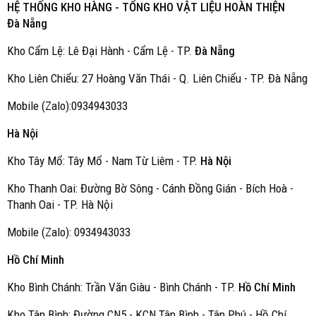
HỆ THỐNG KHO HÀNG - TỔNG KHO VẬT LIỆU HOÀN THIỆN
Đà Nẵng
Kho Cẩm Lệ: Lê Đại Hành - Cẩm Lệ - TP.
Đà Nẵng
Kho Liên Chiểu: 27 Hoàng Văn Thái - Q. Liên Chiểu - TP. Đà Nẵng
Mobile (Zalo):0934943033
Hà Nội
Kho Tây Mổ: Tây Mổ - Nam Từ Liêm - TP.
Hà Nội
Kho Thanh Oai: Đường Bờ Sông - Cánh Đồng Gián - Bích Hoà -
Thanh Oai - TP. Hà Nội
Mobile (Zalo): 0934943033
Hồ Chí Minh
Kho Bình Chánh: Trần Văn Giàu - Bình Chánh - TP.
Hồ Chí Minh
Kho Tân Bình: Đường CN5 - KCN Tân Bình - Tân Phú - Hồ Chí