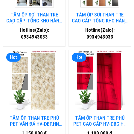
TẤM ỐP SỢI THAN TRE
TẤM ỐP SỢI THAN TRE
CAO CẤP-TỔNG KHO HÀNG
CAO CẤP-TỔNG KHO HÀNG
TẤM ỐP THAN TRE TẠI HÀ
TẤM ỐP THAN TRE TẠI HỒ
Hotline(Zalo):
Hotline(Zalo):
NỘI
CHÍ MINH
0934943033
0934943033
Hot
Hot
TẤM ỐP THAN TRE PHỦ
TẤM ỐP THAN TRE PHỦ
PET VÂN ĐÁ HV-DBP.HN
PET CAO CẤP HV-DBG.HN
TẠI HÀ NỘI
TẠI HÀ NỘI
1,150,000 đ
1,100,000 đ