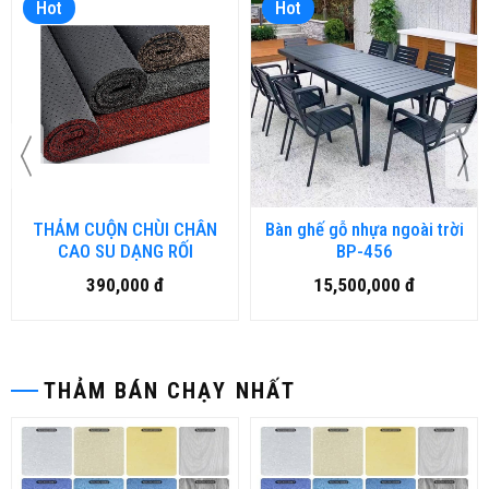
Hot
Hot
THẢM CUỘN CHÙI CHÂN
Bàn ghế gỗ nhựa ngoài trời
CAO SU DẠNG RỐI
BP-456
390,000 đ
15,500,000 đ
THẢM BÁN CHẠY NHẤT