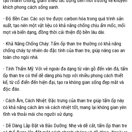
tạo nhanh chóng, giảm thiểu tác động đến môi trường và khuyến
khích phong cách sống xanh.
- Độ Bền Cao: Các sợi tre được carbon hóa trong quá trình sản
xuất, tạo nên một vật liệu có khả năng chống chịu ẩm mốc, mối
mọt và biến dạng, đồng thời cải thiện độ bền lâu dài.
- Khả Năng Chống Cháy: Tấm ốp than tre thường có khả năng
chống cháy tự nhiên do đặc tính của than tre, giúp nâng cao an
toàn cho ngôi nhà.
- Tính Thẩm Mỹ: Với vẻ ngoài đa dạng từ vân gỗ đến vân đá, tấm
ốp than tre có thể dễ dàng phù hợp với nhiều phong cách thiết
kế, từ cổ điển đến hiện đại, tạo ra không gian sống đẹp mắt và
độc đáo.
- Cách Âm, Cách Nhiệt: Đặc trưng của than tre giúp tấm ốp này
có khả năng cách âm và cách nhiệt tốt, mang lại không gian yên
tĩnh và thoải mái cho người sử dụng.
- Dễ Dàng Lắp Đặt và Bảo Dưỡng: Nhẹ và dễ cắt, tấm ốp than tre