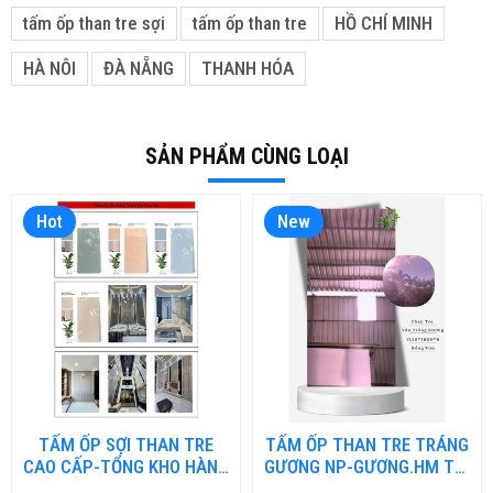
tấm ốp than tre sợi
tấm ốp than tre
HỒ CHÍ MINH
HÀ NÔI
ĐÀ NẴNG
THANH HÓA
SẢN PHẨM CÙNG LOẠI
Hot
New
TẤM ỐP SỢI THAN TRE
TẤM ỐP THAN TRE TRÁNG
CAO CẤP-TỔNG KHO HÀNG
GƯƠNG NP-GƯƠNG.HM TẠI
TẤM ỐP THAN TRE TẠI ĐÀ
HỒ CHÍ MINH