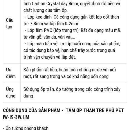
tính Carbon Crystal dày 8mm, quyết định độ bền và
chất lượng của tấm ốp.
- Lớp keo dính: Có công dụng gắn kết lớp cốt than
Cấu
tre 7.8mm và lớp film 0.2mm.
tạo
- Lớp film PVC (lớp trang trí): Rất đa dạng mẫu mã,
từ vân gỗ, vân da, vân vải,…
- Lớp màn bảo vệ: Là lớp cuối cùng của sản phẩm,
có tác dụng bảo vệ, hạn chế trầy xước trong quá
trình vận chuyển và lắp đặt.
Ưu
Sản phẩm rất bền, hoàn toàn chống nước và mối
điểm:
mọt, rất sang trọng và có khả năng uốn cong
Ứng
Sử dụng ốp trần, ốp tường trong các công trình xây
dụng:
dựng
CÔNG DỤNG CỦA SẢN PHẨM -
TẤM ỐP THAN TRE PHỦ PET
IW-IS-3W.HM
- Ốp tường phòng khách