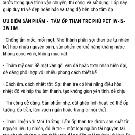
xước trong quá trình vận chuyển, thi công, và sử dụng. Lớp này
giúp duy trì vẻ đẹp hoàn hảo và tăng độ bền cho tấm ốp.
ƯU ĐIỂM SẢN PHẨM -
TẤM ỐP THAN TRE PHỦ PET IW-IS-
3W.HM
- Chống ẩm mốc, mối mọt: Nhờ thành phần sợi than tre tự nhiên
kết hợp nhựa nguyên sinh, sản phẩm có khả năng kháng nước,
không cong vênh, không mục nát.
- Thẩm mỹ cao: Bề mặt vân gỗ, vân đá hoặc trơn nhẵn hiện đại,
dễ dàng phối hợp với nhiều phong cách thiết kế.
- Cách âm, cách nhiệt tốt: Sợi than tre có khả năng điều hòa
nhiệt độ và hấp thu âm thanh, tạo không gian yên tĩnh, dễ chịu.
- Thi công dễ dàng: Sản phẩm nhẹ, cắt ghép linh hoạt, có thể ốp
tường, ốp trần, làm vách ngăn hoặc trang trí nội thất.
- Thân Thiện với Môi Trường: Tấm ốp than tre được sản xuất từ
nguyên liệu tự nhiên, đó là tre – một loại nguồn tài nguyên tái