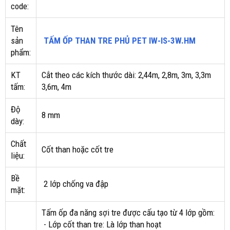
code:
Tên
sản
TẤM ỐP THAN TRE PHỦ PET IW-IS-3W.HM
phẩm:
KT
Cắt theo các kích thước dài: 2,44m, 2,8m, 3m, 3,3m
tấm:
3,6m, 4m
Độ
8 mm
dày:
Chất
Cốt than hoặc cốt tre
liệu:
Bề
2 lớp chống va đập
mặt:
Tấm ốp đa năng sợi tre được cấu tạo từ 4 lớp gồm:
- Lớp cốt than tre: Là lớp than hoạt