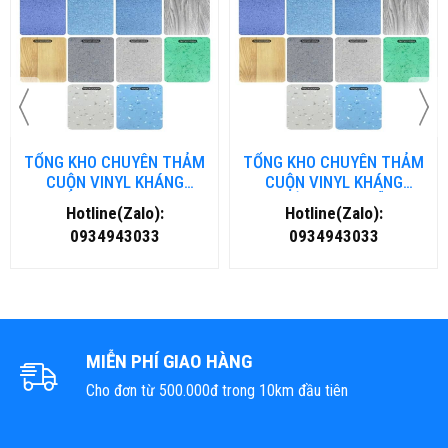
TỔNG KHO CHUYÊN THẢM
TỔNG KHO CHUYÊN THẢM
CUỘN VINYL KHÁNG
CUỘN VINYL KHÁNG
KHUẨN TẠI NHA TRANG
KHUẨN TẠI ĐÀ NẴNG
Hotline(Zalo):
Hotline(Zalo):
0934943033
0934943033
MIỄN PHÍ GIAO HÀNG
Cho đơn từ 500.000đ trong 10km đầu tiên