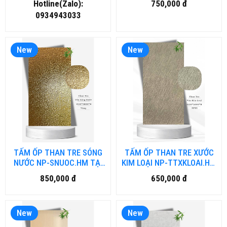
Hotline(Zalo):
750,000 đ
NẴNG
0934943033
New
New
TẤM ỐP THAN TRE SÓNG
TẤM ỐP THAN TRE XƯỚC
NƯỚC NP-SNUOC.HM TẠI
KIM LOẠI NP-TTXKLOAI.HM
HỒ CHÍ MINH
TẠI HỒ CHÍ MINH
850,000 đ
650,000 đ
New
New