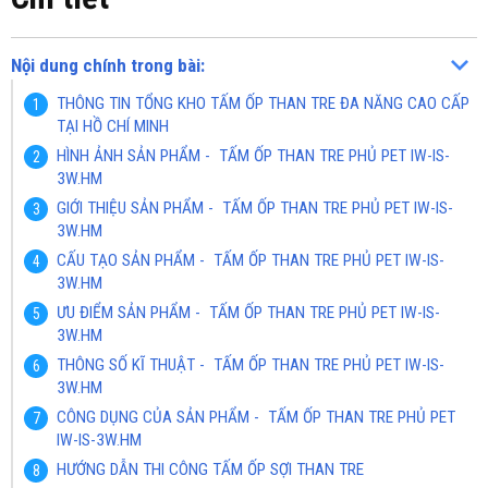
Nội dung chính trong bài:
THÔNG TIN TỔNG KHO TẤM ỐP THAN TRE ĐA NĂNG CAO CẤP
TẠI HỒ CHÍ MINH
HÌNH ẢNH SẢN PHẨM - TẤM ỐP THAN TRE PHỦ PET IW-IS-
3W.HM
GIỚI THIỆU SẢN PHẨM - TẤM ỐP THAN TRE PHỦ PET IW-IS-
3W.HM
CẤU TẠO SẢN PHẨM - TẤM ỐP THAN TRE PHỦ PET IW-IS-
3W.HM
ƯU ĐIỂM SẢN PHẨM - TẤM ỐP THAN TRE PHỦ PET IW-IS-
3W.HM
THÔNG SỐ KĨ THUẬT - TẤM ỐP THAN TRE PHỦ PET IW-IS-
3W.HM
CÔNG DỤNG CỦA SẢN PHẨM - TẤM ỐP THAN TRE PHỦ PET
IW-IS-3W.HM
HƯỚNG DẪN THI CÔNG TẤM ỐP SỢI THAN TRE