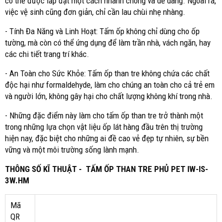
có thể được lắp đặt một cách nhanh chóng và dễ dàng. Ngoài ra,
việc vệ sinh cũng đơn giản, chỉ cần lau chùi nhẹ nhàng.
- Tính Đa Năng và Linh Hoạt: Tấm ốp không chỉ dùng cho ốp
tường, mà còn có thể ứng dụng để làm trần nhà, vách ngăn, hay
các chi tiết trang trí khác.
- An Toàn cho Sức Khỏe: Tấm ốp than tre không chứa các chất
độc hại như formaldehyde, làm cho chúng an toàn cho cả trẻ em
và người lớn, không gây hại cho chất lượng không khí trong nhà.
- Những đặc điểm này làm cho tấm ốp than tre trở thành một
trong những lựa chọn vật liệu ốp lát hàng đầu trên thị trường
hiện nay, đặc biệt cho những ai đề cao vẻ đẹp tự nhiên, sự bền
vững và một môi trường sống lành mạnh.
THÔNG SỐ KĨ THUẬT -
TẤM ỐP THAN TRE PHỦ PET IW-IS-
3W.HM
Mã
QR