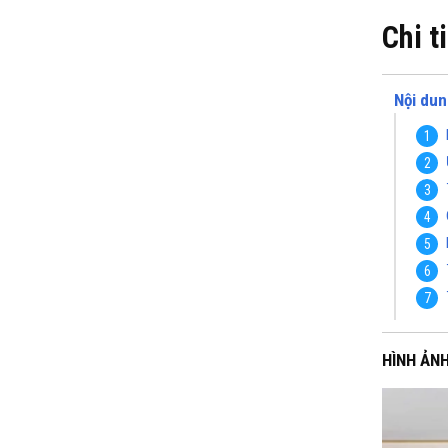
Chi t
Nội dun
HÌNH ẢNH