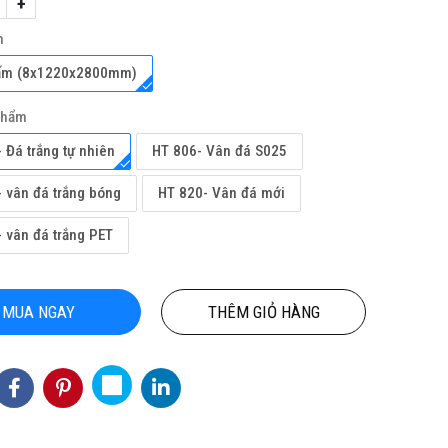
+
h
ấm (8x1220x2800mm)
phẩm
 Đá trắng tự nhiên
HT 806- Vân đá S025
 vân đá trắng bóng
HT 820- Vân đá mới
ỘN
TỔNG KHO CHUYÊN THẢM CUỘN
THẢM CUỘN
NỘI
VINYL KHÁNG KHUẨN TẠI HỒ CHÍ
 vân đá trắng PET
MINH
3
Hotline(Zalo): 0934943033
MUA NGAY
THÊM GIỎ HÀNG