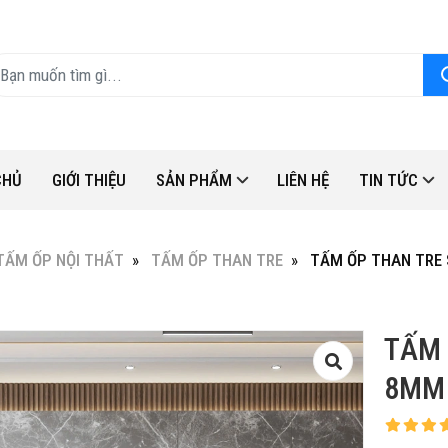
CHỦ
GIỚI THIỆU
SẢN PHẨM
LIÊN HỆ
TIN TỨC
TẤM ỐP NỘI THẤT
TẤM ỐP THAN TRE
TẤM ỐP THAN TRE 
TẤM 
8MM