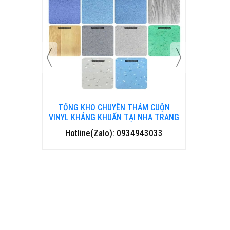
 CUỘN
TỔNG KHO CHUYÊN THẢM CUỘN
TỔNG 
HANH HOÁ
VINYL KHÁNG KHUẨN TẠI NHA TRANG
VINYL 
3033
Hotline(Zalo): 0934943033
Hotl