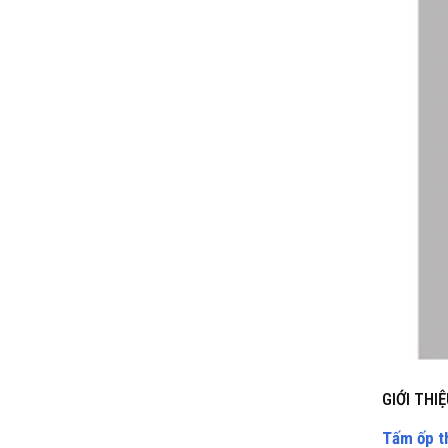
GIỚI THI
Tấm ốp t