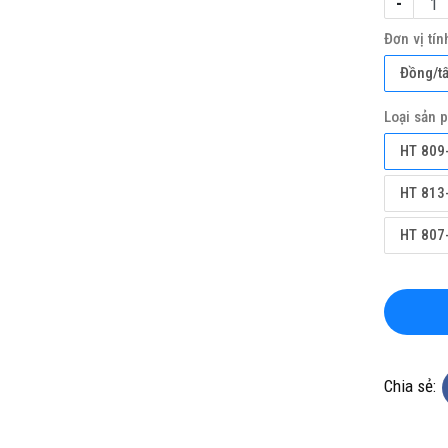
-
Đơn vị tín
Đồng/t
Loại sản 
HT 809-
HT 813-
KHO CHUYÊN THẢM CUỘN
TỔNG KHO CHUYÊN THẢM CU
KHÁNG KHUẨN TẠI ĐÀ NẴNG
VINYL KHÁNG KHUẨN TẠI HÀ 
HT 807-
ine(Zalo): 0934943033
Hotline(Zalo): 093494303
Chia sẻ: