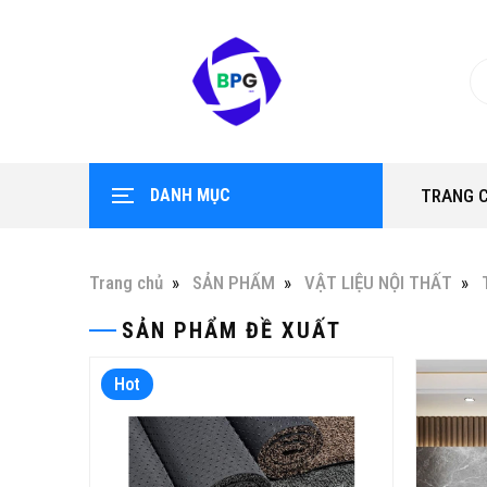
DANH MỤC
TRANG 
Trang chủ
SẢN PHẨM
VẬT LIỆU NỘI THẤT
SẢN PHẨM ĐỀ XUẤT
Hot
Hot