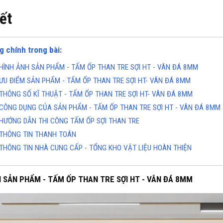
iết
g chính trong bài:
HÌNH ẢNH SẢN PHẨM - TẤM ỐP THAN TRE SỢI HT - VÂN ĐÁ 8MM
ƯU ĐIỂM SẢN PHẨM - TẤM ỐP THAN TRE SỢI HT- VÂN ĐÁ 8MM
THÔNG SỐ KĨ THUẬT - TẤM ỐP THAN TRE SỢI HT- VÂN ĐÁ 8MM
CÔNG DỤNG CỦA SẢN PHẨM - TẤM ỐP THAN TRE SỢI HT - VÂN ĐÁ 8MM
HƯỚNG DẪN THI CÔNG TẤM ỐP SỢI THAN TRE
THÔNG TIN THANH TOÁN
THÔNG TIN NHÀ CUNG CẤP - TỔNG KHO VẬT LIỆU HOÀN THIỆN
 SẢN PHẨM - TẤM ỐP THAN TRE SỢI HT - VÂN ĐÁ 8MM