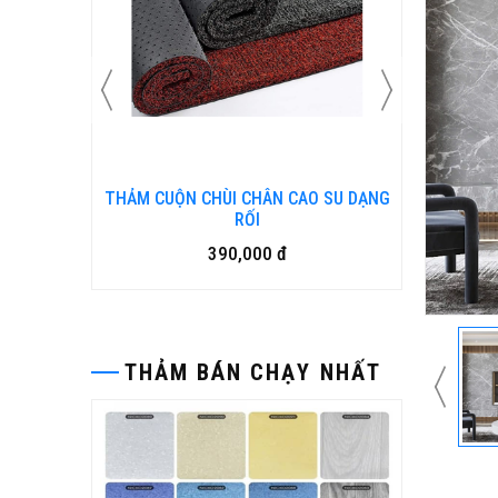
N KIM
THẢM CUỘN CHÙI CHÂN CAO SU DẠNG
Bàn ghế
RỐI
390,000 đ
THẢM BÁN CHẠY NHẤT