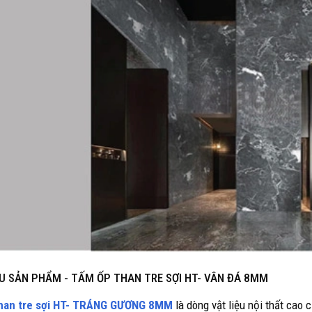
ỆU SẢN PHẨM - TẤM ỐP THAN TRE SỢI
HT- VÂN ĐÁ 8MM
han tre sợi HT- TRÁNG GƯƠNG 8MM
là dòng vật liệu nội thất cao 