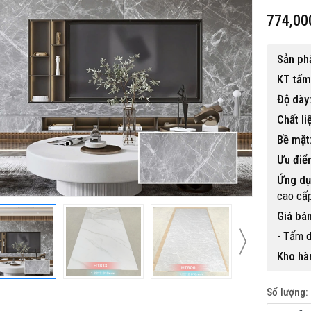
774,00
Sản p
KT tấm
Độ dày
Chất li
 gỗ nhựa ngoài trời BP-456
Bề mặt
15,500,000 đ
Ưu điể
Ứng dụ
cao cấ
Giá bán
- Tấm 
Kho hà
Số lượng: