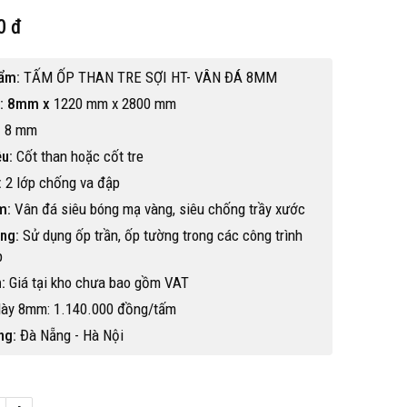
0 đ
hẩm:
TẤM ỐP THAN TRE SỢI HT- VÂN ĐÁ 8MM
: 8mm x
1220 mm x 2800 mm
:
8 mm
ệu:
Cốt than hoặc cốt tre
:
2 lớp chống va đập
m:
Vân đá siêu bóng mạ vàng, siêu chống trầy xước
ng:
Sử dụng ốp trần, ốp tường trong các công trình
p
:
Giá tại kho chưa bao gồm VAT
dày 8mm: 1.140.000 đồng/tấm
ng:
Đà Nẵng - Hà Nội
Hot