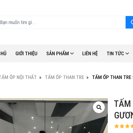
CHỦ
GIỚI THIỆU
SẢN PHẨM
LIÊN HỆ
TIN TỨC
TẤM ỐP NỘI THẤT
TẤM ỐP THAN TRE
TẤM ỐP THAN TRE 
TẤM 
GƯƠ