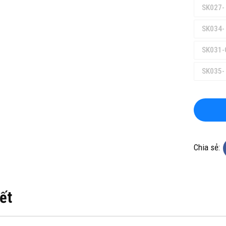
SK027-
SK034-
SK031-
SK035-
Chia sẻ:
iết