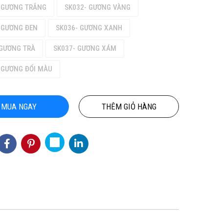
 GƯƠNG TRẮNG
SK032- GƯƠNG VÀNG
 GƯƠNG ĐEN
SK036- GƯƠNG XANH
GƯƠNG TRÀ
SK037- GƯƠNG XÁM
 GƯƠNG ĐỔI MÀU
MUA NGAY
THÊM GIỎ HÀNG