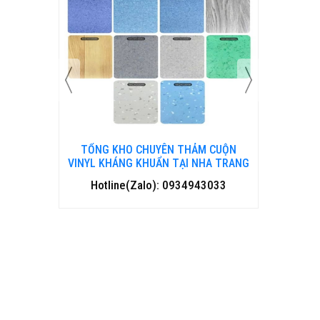
THẢM CUỘN
TỔNG KHO CHUYÊN THẢM CUỘN
T
ẠI NHA TRANG
VINYL KHÁNG KHUẨN TẠI ĐÀ NẴNG
V
34943033
Hotline(Zalo): 0934943033