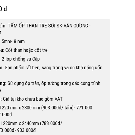
0 đ
hẩm:
TẤM ỐP THAN TRE SỢI SK-VÂN GƯƠNG -
M
:
5mm- 8 mm
ệu:
Cốt than hoặc cốt tre
:
2 lớp chống va đập
m:
Sản phẩm rất bền, sang trọng và có khả năng uốn
ng:
Sử dụng ốp trần, ốp tường trong các công trình
p
:
Giá tại kho chưa bao gồm VAT
1220 mm x 2800 mm (903.000đ/ tấm)- 771.000
7.000đ
Hot
 1220mm x 2440mm (788.000đ/
73.000đ- 933.000đ