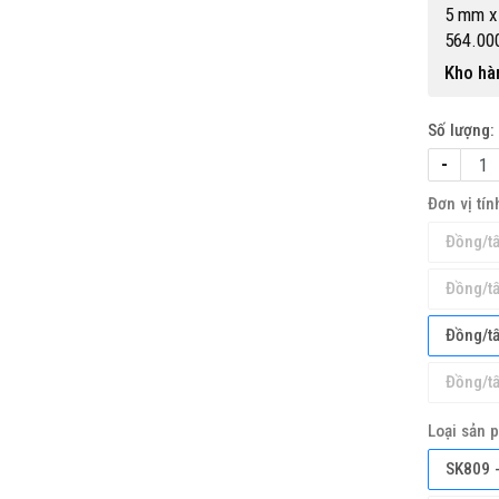
5 mm x
564.00
Kho hà
Số lượng:
-
Đơn vị tín
ỔNG KHO CHUYÊN THẢM CUỘN
TỔNG KHO CHUYÊN THẢ
Đồng/t
INYL KHÁNG KHUẨN TẠI HÀ NỘI
VINYL KHÁNG KHUẨN TẠI
MINH
Hotline(Zalo): 0934943033
Hotline(Zalo): 09349
Đồng/t
Đồng/t
Đồng/t
Loại sản 
SK809 