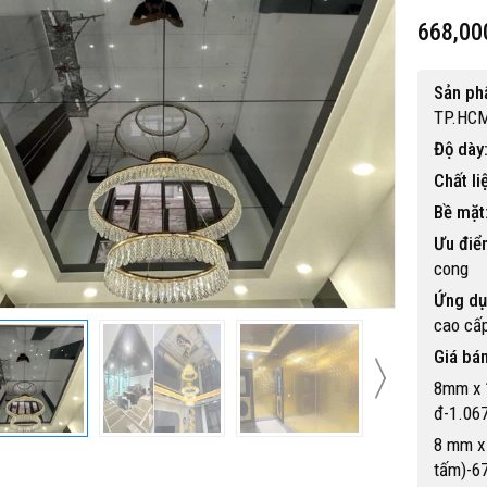
668,00
Sản p
TP.HC
Độ dày
Chất li
Bề mặt
Ưu điể
cong
Ứng dụ
cao cấ
Giá bán
8mm x 
đ-1.06
8 mm x
tấm)-6