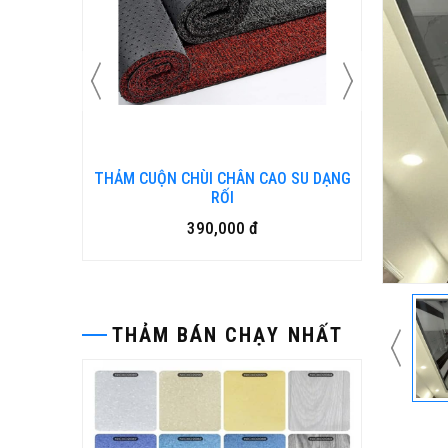
O SU DẠNG
Bàn ghế gỗ nhựa ngoài trời BP-456
15,500,000 đ
THẢM BÁN CHẠY NHẤT