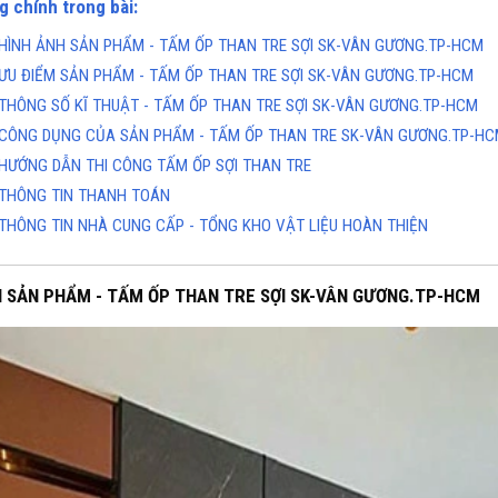
g chính trong bài:
HÌNH ẢNH SẢN PHẨM - TẤM ỐP THAN TRE SỢI SK-VÂN GƯƠNG.TP-HCM
ƯU ĐIỂM SẢN PHẨM - TẤM ỐP THAN TRE SỢI SK-VÂN GƯƠNG.TP-HCM
THÔNG SỐ KĨ THUẬT - TẤM ỐP THAN TRE SỢI SK-VÂN GƯƠNG.TP-HCM
CÔNG DỤNG CỦA SẢN PHẨM - TẤM ỐP THAN TRE SK-VÂN GƯƠNG.TP-H
HƯỚNG DẪN THI CÔNG TẤM ỐP SỢI THAN TRE
THÔNG TIN THANH TOÁN
THÔNG TIN NHÀ CUNG CẤP - TỔNG KHO VẬT LIỆU HOÀN THIỆN
H SẢN PHẨM - TẤM ỐP THAN TRE SỢI SK-VÂN GƯƠNG.TP-HCM