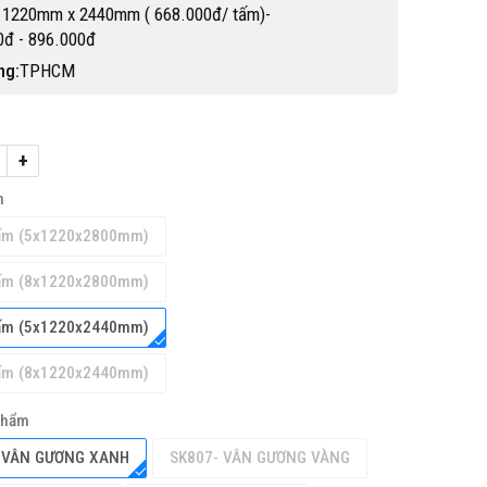
 1220mm x 2440mm ( 668.000đ/ tấm)-
0đ - 896.000đ
ng:
TPHCM
+
h
M CUỘN
THẢM CUỘN VINYL KHÁNG KHUẨN
ấm (5x1220x2800mm)
 HỒ CHÍ
PTN-NICKO
43033
155,000 đ
ấm (8x1220x2800mm)
ấm (5x1220x2440mm)
ấm (8x1220x2440mm)
phẩm
-VÂN GƯƠNG XANH
SK807- VÂN GƯƠNG VÀNG